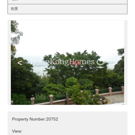
街景
<
>
Property Number:20752
View: