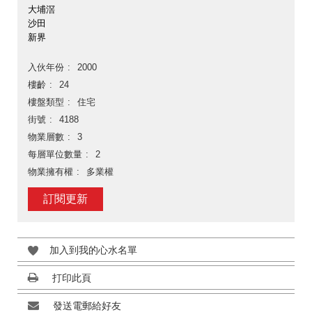
大埔滘
沙田
新界
入伙年份
2000
樓齡
24
樓盤類型
住宅
街號
4188
物業層數
3
每層單位數量
2
物業擁有權
多業權
訂閱更新
加入到我的心水名單
打印此頁
發送電郵給好友