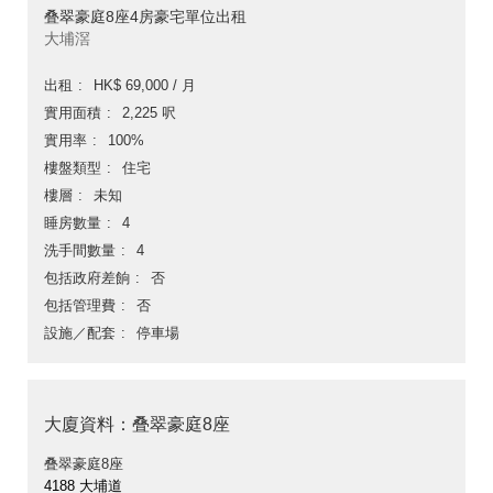
叠翠豪庭8座4房豪宅單位出租
大埔滘
出租
HK$ 69,000 / 月
實用面積
2,225 呎
實用率
100%
樓盤類型
住宅
樓層
未知
睡房數量
4
洗手間數量
4
包括政府差餉
否
包括管理費
否
設施／配套
停車場
大廈資料：叠翠豪庭8座
叠翠豪庭8座
4188 大埔道