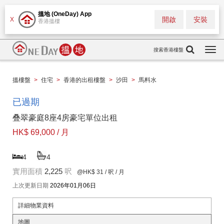
搵地 (OneDay) App
開啟
安裝
X
香港搵樓
搜索香港樓盤
Togg
navi
搵樓盤
>
住宅
>
香港的出租樓盤
>
沙田
>
馬料水
已過期
叠翠豪庭8座4房豪宅單位出租
HK$ 69,000 / 月
4
4
實用面積
2,225
呎
@HK$ 31
/ 呎 / 月
上次更新日期
2026年01月06日
詳細物業資料
地圖