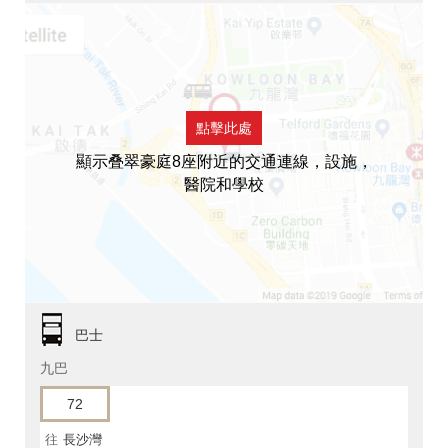
點擊此處
顯示叠翠豪庭8座附近的交通連線，設施，
醫院和學校
巴士
九巴
72
往
長沙灣