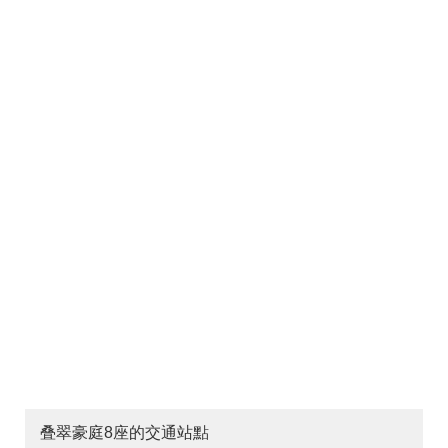
叠翠豪庭8座的交通站點