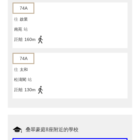
74A
往
啟業
南苑
站
距離
160m
74A
往
太和
松濤閣
站
距離
130m
叠翠豪庭8座附近的學校