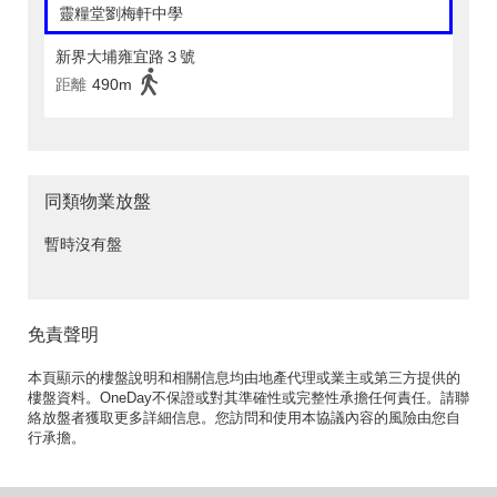
靈糧堂劉梅軒中學
新界大埔雍宜路３號
距離
490m
同類物業放盤
暫時沒有盤
免責聲明
本頁顯示的樓盤說明和相關信息均由地產代理或業主或第三方提供的
樓盤資料。OneDay不保證或對其準確性或完整性承擔任何責任。請聯
絡放盤者獲取更多詳細信息。您訪問和使用本協議內容的風險由您自
行承擔。