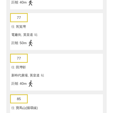
距離
40m
77
往
筲箕灣
電廠街, 英皇道
站
距離
50m
77
往
田灣邨
新時代廣場, 英皇道
站
距離
40m
85
往
寶馬山(循環線)