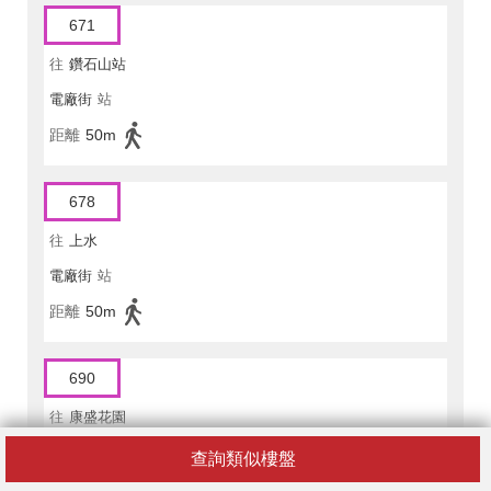
671
往
鑽石山站
電廠街
站
距離
50m
678
往
上水
電廠街
站
距離
50m
690
往
康盛花園
電廠街
站
查詢類似樓盤
距離
50m