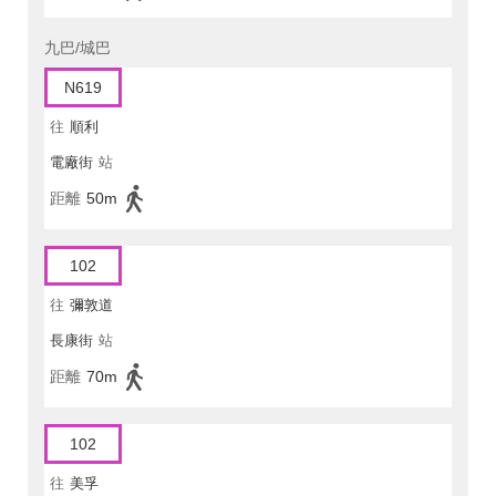
九巴/城巴
N619
往
順利
電廠街
站
距離
50m
102
往
彌敦道
長康街
站
距離
70m
102
往
美孚