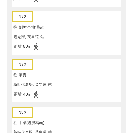
N72
往
鰂魚涌(海澤街)
電廠街, 英皇道
站
距離
50m
N72
往
華貴
新時代廣場, 英皇道
站
距離
40m
N8X
往
中環(港澳碼頭)
新時代廣場, 英皇道
站