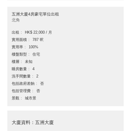
五洲大廈4房豪宅單位出租
北角
出租
HK$ 22,000 / 月
實用面積
787 呎
實用率
100%
樓盤類型
住宅
樓層
未知
睡房數量
4
洗手間數量
2
包括政府差餉
否
包括管理費
否
景觀
城市景
大廈資料：五洲大廈