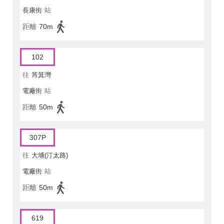
長康街
站
距離
70m
102
往
筲箕灣
電廠街
站
距離
50m
307P
往
大埔(汀太路)
電廠街
站
距離
50m
619