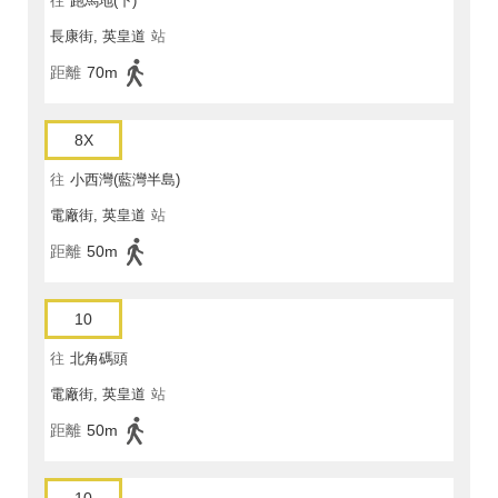
往
跑馬地(下)
長康街, 英皇道
站
距離
70m
8X
往
小西灣(藍灣半島)
電廠街, 英皇道
站
距離
50m
10
往
北角碼頭
電廠街, 英皇道
站
距離
50m