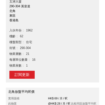
五洲大廈
290-304 英皇道
北角
東區
香港島
入伙年份
1962
樓齡
62
樓盤類型
住宅
街號
290-304
物業層數
21
每層單位數量
16
物業座數
1
訂閱更新
北角放盤平均呎價
實用面積
HK$ 69 / 月 / 呎
此物業
@HK$ 28 / 月 / 呎
比較同區放盤平均呎