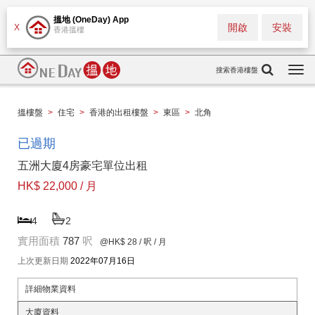
搵地 (OneDay) App
開啟
安裝
X
香港搵樓
搜索香港樓盤
Togg
navi
搵樓盤
>
住宅
>
香港的出租樓盤
>
東區
>
北角
已過期
五洲大廈4房豪宅單位出租
HK$ 22,000 / 月
4
2
實用面積
787
呎
@HK$ 28
/ 呎 / 月
上次更新日期
2022年07月16日
詳細物業資料
大廈資料