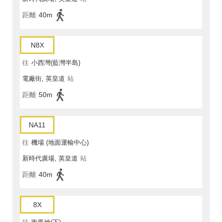
距離
40m
N8X
往
小西灣(藍灣半島)
電廠街, 英皇道
站
距離
50m
NA11
往
機場 (地面運輸中心)
新時代廣場, 英皇道
站
距離
40m
8X