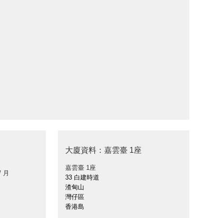
大廈資料：嘉雲臺 1座
嘉雲臺 1座
/ 月
33 白建時道
渣甸山
灣仔區
香港島