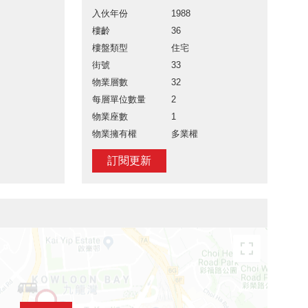
入伙年份
1988
樓齡
36
樓盤類型
住宅
街號
33
物業層數
32
每層單位數量
2
物業座數
1
物業擁有權
多業權
訂閱更新