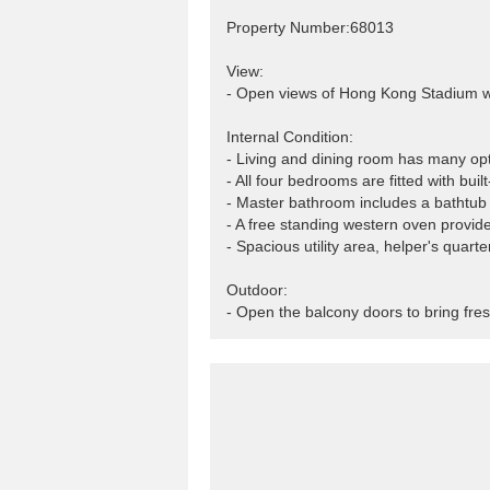
Property Number:68013
View:
- Open views of Hong Kong Stadium wi
Internal Condition:
- Living and dining room has many opt
- All four bedrooms are fitted with built
- Master bathroom includes a bathtub
- A free standing western oven provide
- Spacious utility area, helper's quart
Outdoor:
- Open the balcony doors to bring fresh