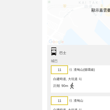
顯示嘉雲臺
巴士
城巴
11
往
渣甸山(循環線)
白建時道, 大坑道
站
距離
90m
11
往
渣甸山
白建時道, 大坑道
站