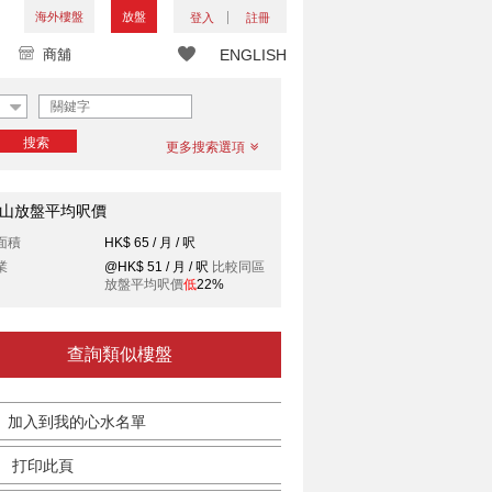
海外樓盤
放盤
登入
註冊
商舖
ENGLISH
搜索
更多搜索選項
山放盤平均呎價
面積
HK$ 65 / 月 / 呎
業
@HK$ 51 / 月 / 呎
比較同區
放盤平均呎價
低
22%
查詢類似樓盤
加入到我的心水名單
打印此頁