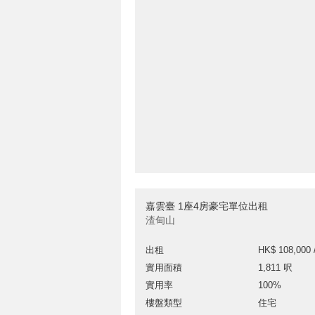
嘉雲臺 1座4房豪宅單位出租
渣甸山
出租
HK$ 108,000 
實用面積
1,811 呎
實用率
100%
樓盤類型
住宅