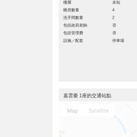
樓層
未知
睡房數量
4
洗手間數量
2
包括政府差餉
否
包括管理費
否
設施／配套
停車場
嘉雲臺 1座的交通站點