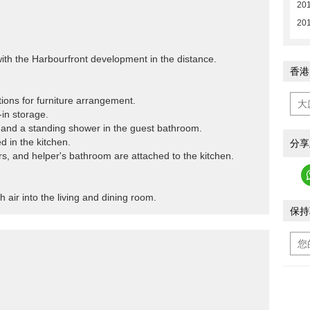
201
201
th the Harbourfront development in the distance.
香港
ions for furniture arrangement.
-in storage.
 and a standing shower in the guest bathroom.
d in the kitchen.
分享
ers, and helper's bathroom are attached to the kitchen.
 air into the living and dining room.
保持