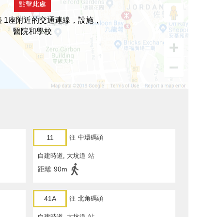
點擊此處
 1座附近的交通連線，設施，
醫院和學校
11
往
中環碼頭
白建時道, 大坑道
站
距離
90m
41A
往
北角碼頭
白建時道, 大坑道
站