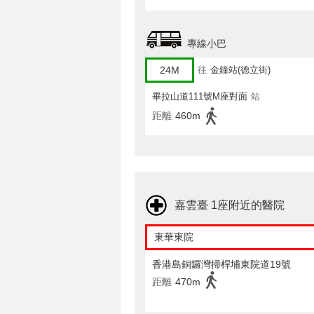
專線小巴
24M
往
金鐘站(德立街)
畢拉山道111號M座對面
站
距離
460m
嘉雲臺 1座附近的醫院
東華東院
香港島銅鑼灣掃桿埔東院道19號
距離
470m