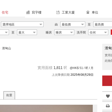
住宅
寫字樓
工業大廈
車位
選擇地區
由
最低價
至
最高價
至
最大
睡房
睡房
洗手間
任何
渣甸
>
渣甸山
實用
此物
實用面積
1,811
呎
@HK$ 51
/ 呎 / 月
上次降價日期
2025年08月29日
街景