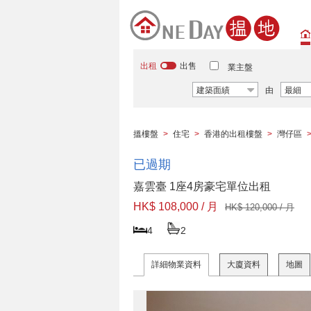
出租
出售
業主盤
建築面績
由
最細
搵樓盤
>
住宅
>
香港的出租樓盤
>
灣仔區
已過期
嘉雲臺 1座4房豪宅單位出租
HK$ 108,000 / 月
HK$ 120,000 / 月
4
2
詳細物業資料
大廈資料
地圖