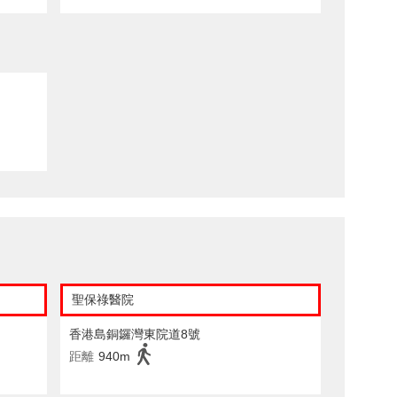
聖保祿醫院
香港島銅鑼灣東院道8號
距離
940m