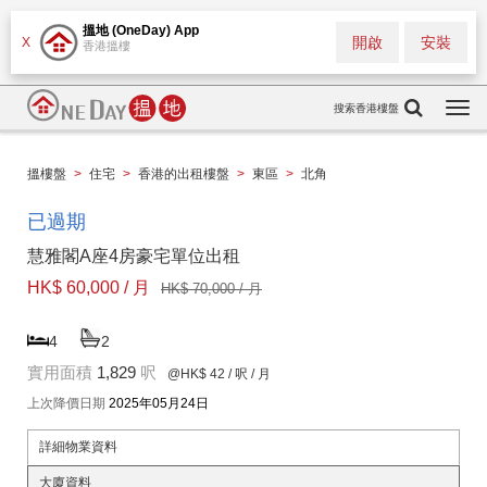
搵地 (OneDay) App
開啟
安裝
X
香港搵樓
搜索香港樓盤
Togg
navi
搵樓盤
>
住宅
>
香港的出租樓盤
>
東區
>
北角
已過期
慧雅閣A座4房豪宅單位出租
HK$ 60,000 / 月
HK$ 70,000 / 月
4
2
實用面積
1,829
呎
@HK$ 42
/ 呎 / 月
上次降價日期
2025年05月24日
詳細物業資料
大廈資料