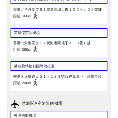
香港北角丹拿道６１號港運城１樓１０２至１０３號舖
距離
460m
英智傑英語學校
香港北角繼園台１７號海港閣地下Ａ Ｂ及Ｃ舖
距離
380m
港島蒙特梭利國際幼稚園
香港天后廟道１５１－１７３號百福花園地下商業單位
距離
200m
慧雅閣A座附近的機場
香港國際機場