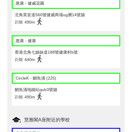
惠康 - 健威花園
北角英皇道560號健威商場ug層14號舖
距離
490m
惠康 - 健康
香港北角七姊妹道188號健康村b號
距離
440m
CircleK - 鰂魚涌 (225)
鰂魚涌地鐵站qub3號舖
距離
490m
慧雅閣A座附近的學校