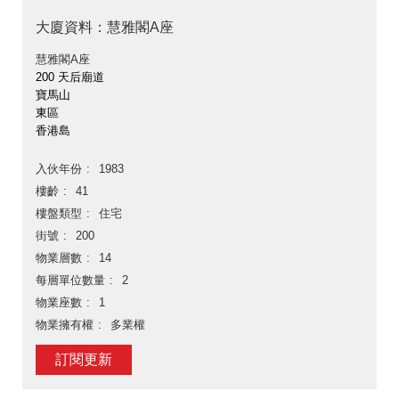
大廈資料：慧雅閣A座
慧雅閣A座
200 天后廟道
寶馬山
東區
香港島
入伙年份
1983
樓齡
41
樓盤類型
住宅
街號
200
物業層數
14
每層單位數量
2
物業座數
1
物業擁有權
多業權
訂閱更新