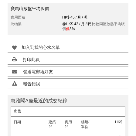
寶馬山放盤平均呎價
實用面積
HK$ 45 / 月 / 呎
此物業
@HK$ 42 / 月 / 呎
比較同區放盤平均呎
價
低
8%
加入到我的心水名單
打印此頁
發送電郵給好友
報告錯誤
慧雅閣A座最近的成交紀錄
出售
日期
建築
實用
樓層/
HK$
2
2
ft
ft
單位