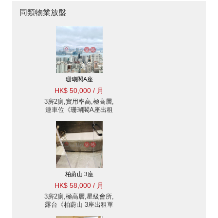
同類物業放盤
珊瑚閣A座
HK$ 50,000 / 月
3房2廁,實用率高,極高層,
連車位《珊瑚閣A座出租
單位》
柏蔚山 3座
HK$ 58,000 / 月
3房2廁,極高層,星級會所,
露台《柏蔚山 3座出租單
位》