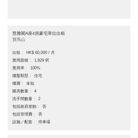
慧雅閣A座4房豪宅單位出租
寶馬山
出租
HK$ 60,000 / 月
實用面積
1,829 呎
實用率
100%
樓盤類型
住宅
樓層
未知
睡房數量
4
洗手間數量
2
包括政府差餉
否
包括管理費
否
設施／配套
停車場