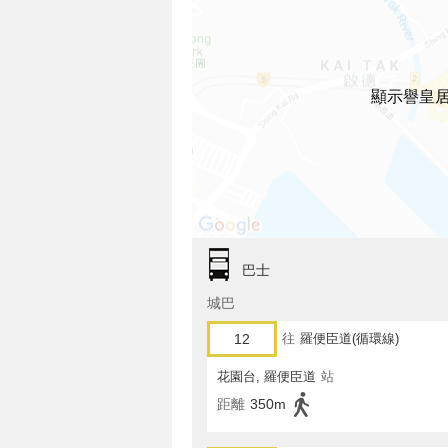
顯示譽皇
巴士
城巴
12
往
羅便臣道(循環線)
花園台, 羅便臣道
站
距離
350m