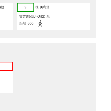
處)
9
往
美利道
寶雲道5號J-K對出
站
距離
500m