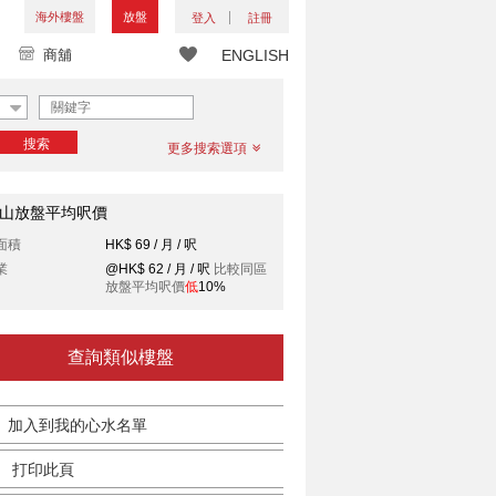
海外樓盤
放盤
登入
註冊
商舖
ENGLISH
搜索
更多搜索選項
山放盤平均呎價
面積
HK$ 69 / 月 / 呎
業
@HK$ 62 / 月 / 呎
比較同區
放盤平均呎價
低
10%
查詢類似樓盤
加入到我的心水名單
打印此頁