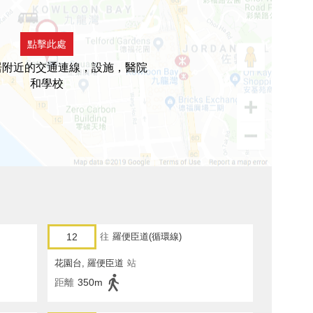
點擊此處
居附近的交通連線，設施，醫院
和學校
12
往
羅便臣道(循環線)
花園台, 羅便臣道
站
距離
350m