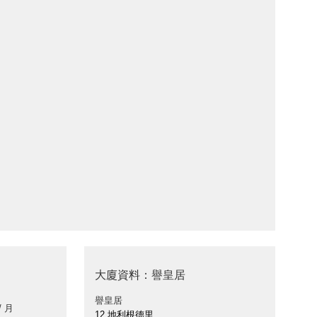
大廈資料：譽皇居
譽皇居
/ 月
12 地利根德里