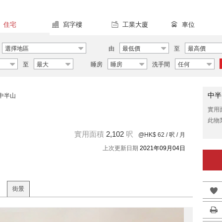
住宅
寫字樓
工業大廈
車位
選擇地區
由
最低價
至
最高價
至
最大
睡房
睡房
洗手間
任何
中半
中半山
實用
此物
實用面積
2,102
呎
@HK$ 62
/ 呎 / 月
上次更新日期
2021年09月04日
街景