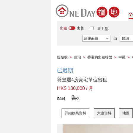
出租
出售
業主盤
建築面績
由
最細
搵樓盤
>
住宅
>
香港的出租樓盤
>
中區
>
已過期
譽皇居4房豪宅單位出租
HK$ 130,000 / 月
4
2
詳細物業資料
大廈資料
地圖