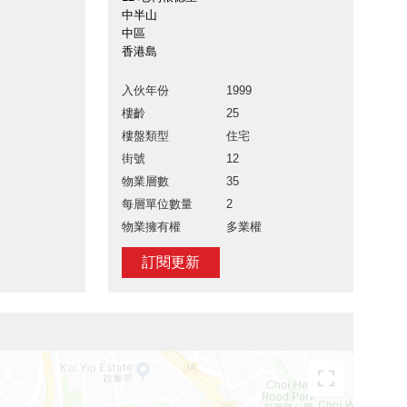
中半山
中區
香港島
入伙年份
1999
樓齡
25
樓盤類型
住宅
街號
12
物業層數
35
每層單位數量
2
物業擁有權
多業權
訂閱更新