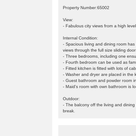
Property Number:65002
View:
- Fabulous city views from a high level
Internal Condition:
- Spacious living and dining room has
views through the full size sliding door
- Three bedrooms, including one ensuit
- Fourth bedroom can be used as famil
- Fitted kitchen is fitted with lots of c
- Washer and dryer are placed in the k
- Guest bathroom and powder room in
- Maid's room with own bathroom is loc
Outdoor:
- The balcony off the living and dinin
break.