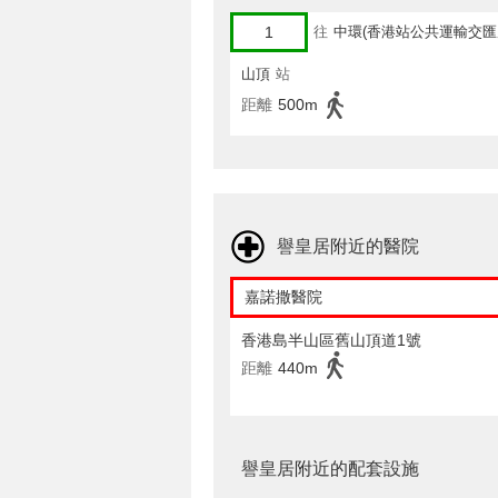
1
往
中環(香港站公共運輸交匯
山頂
站
距離
500m
譽皇居附近的醫院
嘉諾撒醫院
香港島半山區舊山頂道1號
距離
440m
譽皇居附近的配套設施