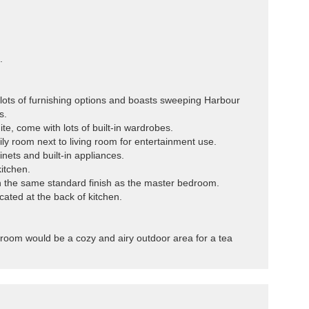
.
 lots of furnishing options and boasts sweeping Harbour
s.
e, come with lots of built-in wardrobes.
y room next to living room for entertainment use.
abinets and built-in appliances.
itchen.
 the same standard finish as the master bedroom.
ated at the back of kitchen.
g room would be a cozy and airy outdoor area for a tea