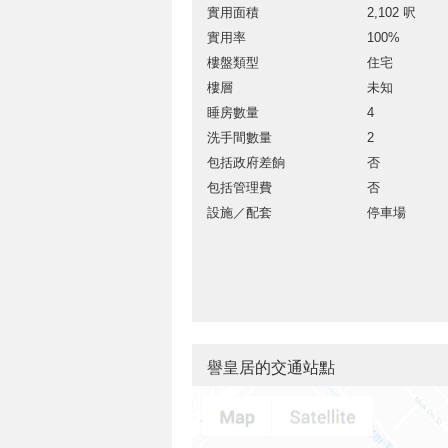
實用面積
2,102 呎
實用率
100%
樓盤類型
住宅
樓層
未知
睡房數量
4
洗手間數量
2
包括政府差餉
否
包括管理費
否
設施／配套
停車場
譽皇居的交通站點