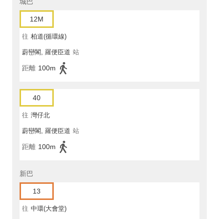
城巴
12M
往
柏道(循環線)
蔚巒閣, 羅便臣道
站
距離
100m
40
往
灣仔北
蔚巒閣, 羅便臣道
站
距離
100m
新巴
13
往
中環(大會堂)