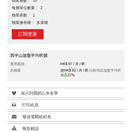
物業層數
33
每層單位數量
2
物業座數
1
物業擁有權
多業權
訂閱更新
西半山放盤平均呎價
實用面積
HK$ 67 / 月 / 呎
此物業
@HK$ 92 / 月 / 呎
比較同區放盤平均呎
價
高
37%
加入到我的心水名單
打印此頁
發送電郵給好友
報告錯誤