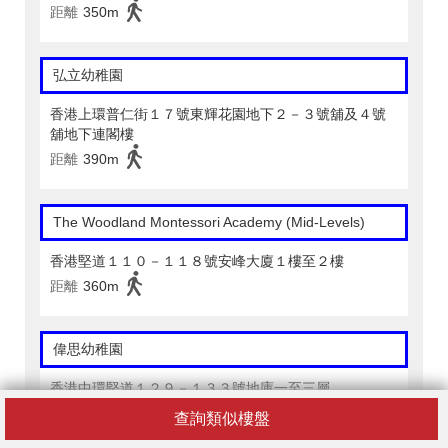
距離
350m
弘立幼稚園
香港上環普仁街１７號東輝花園地下２－３號舖及４號
舖地下連閣樓
距離
390m
The Woodland Montessori Academy (Mid-Levels)
香港堅道１１０－１１８號安峰大廈１樓至２樓
距離
360m
偉思幼稚園
香港中環堅道１２９－１３３號地庫一至三層
距離
360m
查詢類似樓盤