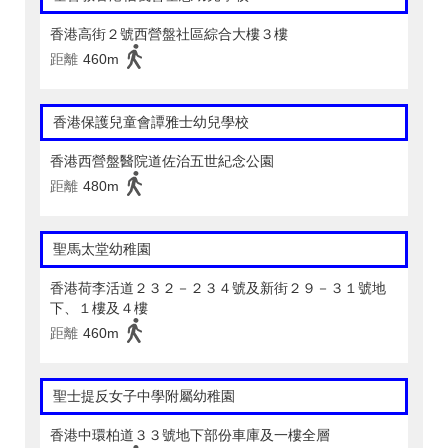
香港高街２號西營盤社區綜合大樓３樓
距離
460m
香港保護兒童會譚雅士幼兒學校
香港西營盤醫院道佐治五世紀念公園
距離
480m
聖馬太堂幼稚園
香港荷李活道２３２－２３４號及新街２９－３１號地
下、１樓及４樓
距離
460m
聖士提反女子中學附屬幼稚園
香港中環柏道３３號地下部份車庫及一樓全層