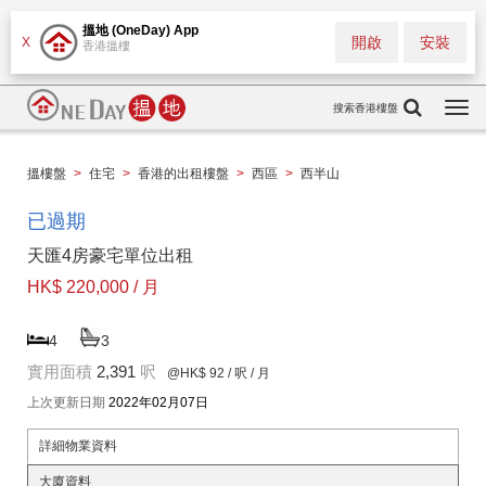
搵地 (OneDay) App
開啟
安裝
X
香港搵樓
搜索香港樓盤
Togg
navi
搵樓盤
>
住宅
>
香港的出租樓盤
>
西區
>
西半山
已過期
天匯4房豪宅單位出租
HK$ 220,000 / 月
4
3
實用面積
2,391
呎
@HK$ 92
/ 呎 / 月
上次更新日期
2022年02月07日
詳細物業資料
大廈資料