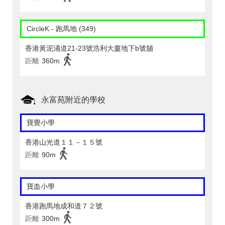
CircleK - 跑馬地 (349)
香港黃泥涌道21-23號浩利大廈地下b號舖
距離
360m
永富苑附近的學校
寶覺小學
香港山光道１１－１５號
距離
90m
寶血小學
香港跑馬地成和道７２號
距離
300m