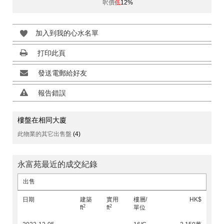
呎價
低
12%
加入到我的心水名單
打印此頁
發送電郵給好友
報告錯誤
樓盤在相同大廈
此物業的其它出售盤
(4)
永富苑最近的成交紀錄
出售
日期
建築
實用
樓層/
HK$
2
2
ft
ft
單位