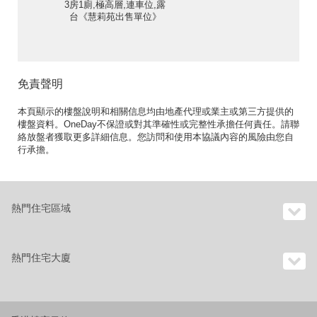
3房1廁,極高層,連車位,露
台《慧莉苑出售單位》
免責聲明
本頁顯示的樓盤說明和相關信息均由地產代理或業主或第三方提供的
樓盤資料。OneDay不保證或對其準確性或完整性承擔任何責任。請聯
絡放盤者獲取更多詳細信息。您訪問和使用本協議內容的風險由您自
行承擔。
熱門住宅區域
熱門住宅大廈