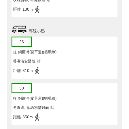
距離
130m
專線小巴
26
往
銅鑼灣(開平道)(循環線)
香港港安醫院
站
距離
310m
30
往
銅鑼灣(蘭芳道)(循環線)
冬青道, 藍塘別墅對面
站
距離
350m