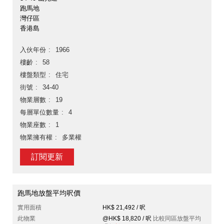
跑馬地
灣仔區
香港島
入伙年份
1966
樓齡
58
樓盤類型
住宅
街號
34-40
物業層數
19
每層單位數量
4
物業座數
1
物業擁有權
多業權
訂閱更新
跑馬地放盤平均呎價
實用面積
HK$ 21,492 / 呎
此物業
@HK$ 18,820 / 呎
比較同區放盤平均