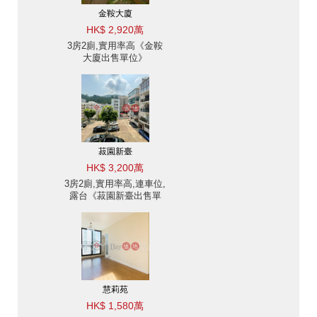
金鞍大廈
HK$ 2,920萬
3房2廁,實用率高《金鞍
大廈出售單位》
菽園新臺
HK$ 3,200萬
3房2廁,實用率高,連車位,
露台《菽園新臺出售單
位》
慧莉苑
HK$ 1,580萬