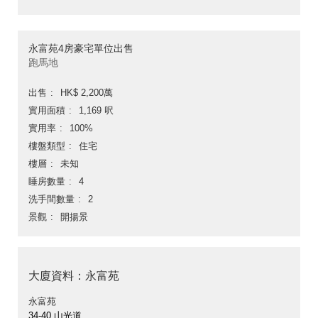
永富苑4房豪宅單位出售
跑馬地
出售
HK$ 2,200萬
實用面積
1,169 呎
實用率
100%
樓盤類型
住宅
樓層
未知
睡房數量
4
洗手間數量
2
景觀
開揚景
大廈資料：永富苑
永富苑
34-40 山光道