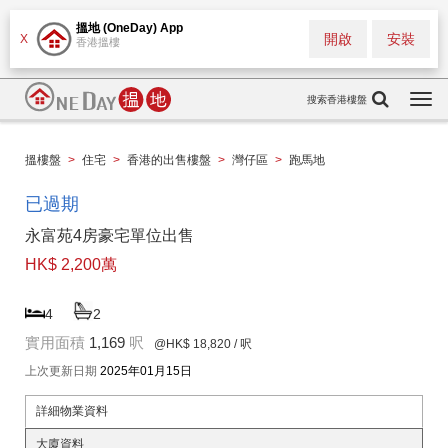
搵地 (OneDay) App
開啟
安裝
X
香港搵樓
搜索香港樓盤
Togg
navi
搵樓盤
>
住宅
>
香港的出售樓盤
>
灣仔區
>
跑馬地
已過期
永富苑4房豪宅單位出售
HK$ 2,200萬
4
2
實用面積
1,169
呎
@HK$ 18,820
/ 呎
上次更新日期
2025年01月15日
詳細物業資料
大廈資料