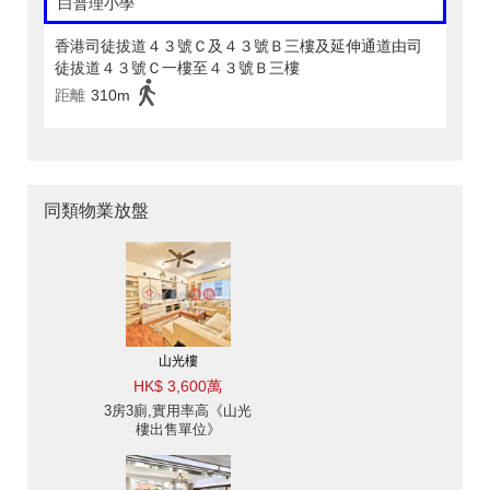
白普理小學
香港司徒拔道４３號Ｃ及４３號Ｂ三樓及延伸通道由司
徒拔道４３號Ｃ一樓至４３號Ｂ三樓
距離
310m
同類物業放盤
山光樓
HK$ 3,600萬
3房3廁,實用率高《山光
樓出售單位》