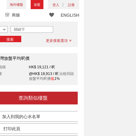
海外樓盤
放盤
登入
註冊
商舖
ENGLISH
搜索
更多搜索選項
灣放盤平均呎價
面積
HK$ 19,121 / 呎
業
@HK$ 18,913 / 呎
比較同區
放盤平均呎價
低
1%
查詢類似樓盤
加入到我的心水名單
打印此頁