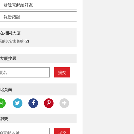
發送電郵給好友
報告錯誤
在相同大廈
業的其它出售盤
(2)
大廈搜尋
提交
此頁面
聯繫
提交