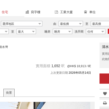
住宅
寫字樓
工業大廈
車位
選擇地區
由
最低價
至
最高價
至
最大
睡房
睡房
洗手間
任何
清水
清水灣
實用
此物
實用面積
1,692
呎
@HK$ 18,913
/ 呎
上次更新日期
2026年05月14日
街景