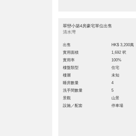
翠巒小築4房豪宅單位出售
清水灣
出售
HK$ 3,200萬
實用面積
1,692 呎
實用率
100%
樓盤類型
住宅
樓層
未知
睡房數量
4
洗手間數量
5
景觀
山景
設施／配套
停車場