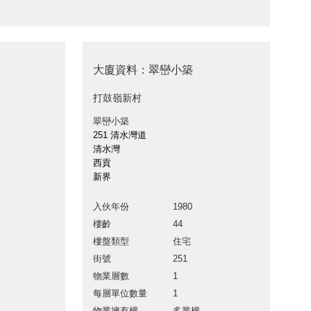
大廈資料：翠巒小築
打鼓嶺新村
翠巒小築
251 清水灣道
清水灣
西貢
新界
入伙年份
1980
樓齡
44
樓盤類型
住宅
街號
251
物業層數
1
每層單位數量
1
物業擁有權
多業權