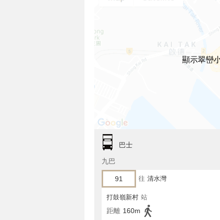
顯示翠巒
巴士
九巴
91
往
清水灣
打鼓嶺新村
站
距離
160m