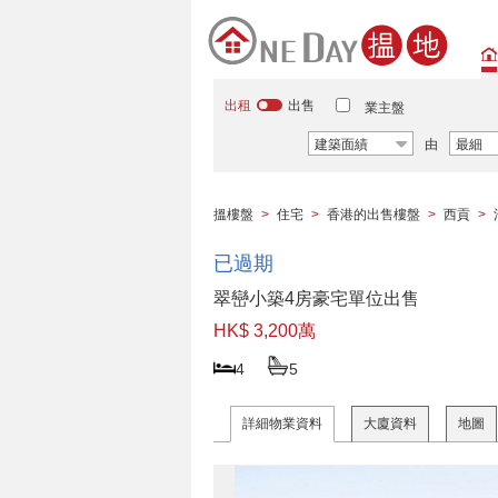
出租
出售
業主盤
建築面績
由
最細
搵樓盤
>
住宅
>
香港的出售樓盤
>
西貢
>
已過期
翠巒小築4房豪宅單位出售
HK$ 3,200萬
4
5
詳細物業資料
大廈資料
地圖