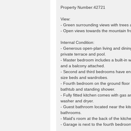
Property Number:42721
View:
- Green surrounding views with trees
- Open views towards the mountain fro
Internal Condition:
- Generous open-plan living and dinin
private terrace and pool.
- Master bedroom includes a built-in
and a balcony attached.
- Second and third bedrooms have ens
size beds and wardrobes.
- Fourth bedroom on the ground floor 
bathtub and standing shower.
- Fully fitted kitchen comes with gas 
washer and dryer.
- Guest bathroom located near the kit
bathrooms.
- Maid's room at the back of the kitc
- Garage is next to the fourth bedroo