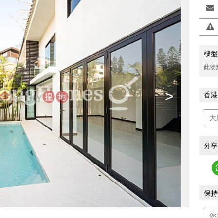
樓盤
此物
>
香港
分享
保持