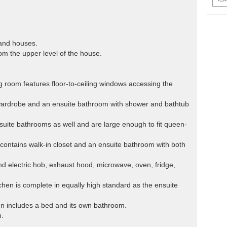
 and houses.
m the upper level of the house.
g room features floor-to-ceiling windows accessing the
 wardrobe and an ensuite bathroom with shower and bathtub
uite bathrooms as well and are large enough to fit queen-
contains walk-in closet and an ensuite bathroom with both
and electric hob, exhaust hood, microwave, oven, fridge,
chen is complete in equally high standard as the ensuite
hen includes a bed and its own bathroom.
m.