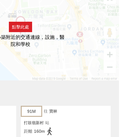
點擊此處
小築附近的交通連線，設施，醫
院和學校
91M
往
寶林
打鼓嶺新村
站
距離
160m