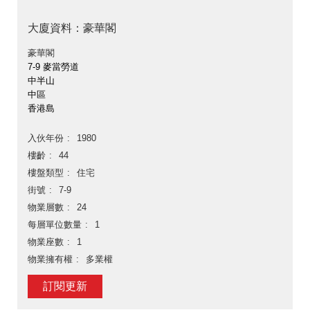
大廈資料：豪華閣
豪華閣
7-9 麥當勞道
中半山
中區
香港島
入伙年份
1980
樓齡
44
樓盤類型
住宅
街號
7-9
物業層數
24
每層單位數量
1
物業座數
1
物業擁有權
多業權
訂閱更新