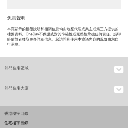
免責聲明
本頁顯示的樓盤說明和相關信息均由地產代理或業主或第三方提供的
樓盤資料。OneDay不保證或對其準確性或完整性承擔任何責任。請聯
絡放盤者獲取更多詳細信息。您訪問和使用本協議內容的風險由您自
行承擔。
熱門住宅區域
熱門住宅大廈
香港樓宇目錄
住宅樓宇目錄