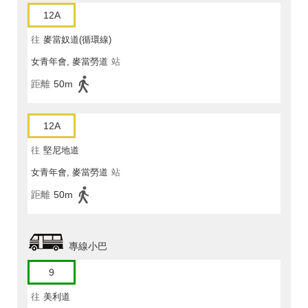
12A
往
麥當奴道(循環線)
女青年會, 麥當勞道
站
距離
50m
12A
往
堅尼地道
女青年會, 麥當勞道
站
距離
50m
專線小巴
9
往
美利道