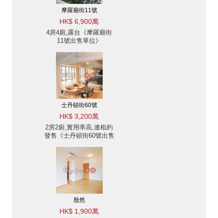
摩羅廟街11號
HK$ 6,900萬
4房4廁,露台《摩羅廟街
11號出售單位》
士丹頓街60號
HK$ 3,200萬
2房2廁,實用率高,連租約
發售《士丹頓街60號出售
單位》
殷然
HK$ 1,900萬