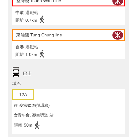
荃灣綫 Tsuen Wan Line
中環
港鐵站
距離
0.7km
東涌綫 Tung Chung line
香港
港鐵站
距離
1.0km
巴士
城巴
12A
往
麥當奴道(循環線)
女青年會, 麥當勞道
站
距離
50m