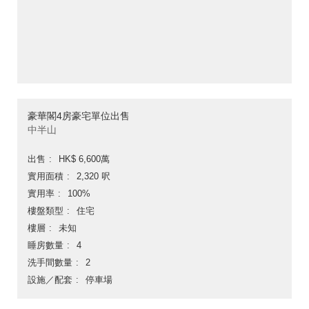
豪華閣4房豪宅單位出售
中半山
出售
HK$ 6,600萬
實用面積
2,320 呎
實用率
100%
樓盤類型
住宅
樓層
未知
睡房數量
4
洗手間數量
2
設施／配套
停車場