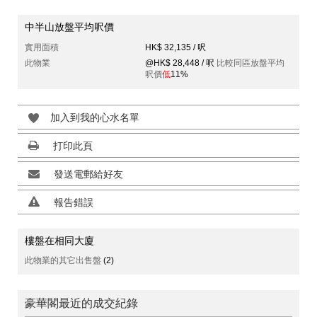
中半山放盤平均呎價
實用面積
HK$ 32,135 / 呎
此物業
@HK$ 28,448 / 呎
比較同區放盤平均
呎價
低
11%
加入到我的心水名單
打印此頁
發送電郵給好友
報告錯誤
樓盤在相同大廈
此物業的其它出售盤
(2)
豪華閣最近的成交紀錄