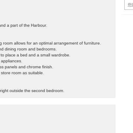
and a part of the Harbour.
ning room allows for an optimal arrangement of furniture.
 and dining room and bedrooms.
to place a bed and a small wardrobe.
l appliances.
ss panels and chrome finish.
 store room as suitable.
ea right outside the second bedroom.