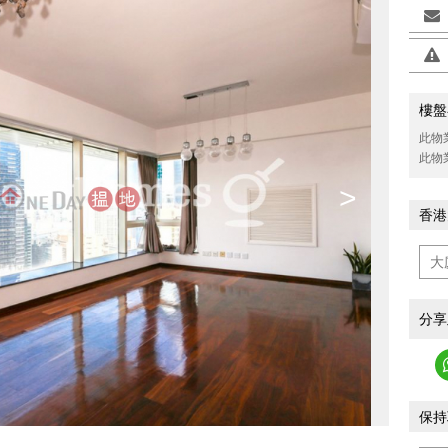
樓盤
此物
此物
>
香港
分享
保持