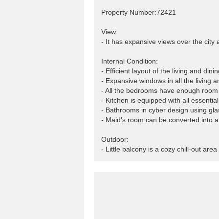
Property Number:72421
View:
- It has expansive views over the city 
Internal Condition:
- Efficient layout of the living and di
- Expansive windows in all the living
- All the bedrooms have enough room 
- Kitchen is equipped with all essentia
- Bathrooms in cyber design using gla
- Maid's room can be converted into a
Outdoor:
- Little balcony is a cozy chill-out ar