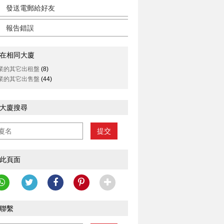
發送電郵給好友
報告錯誤
在相同大廈
業的其它出租盤
(8)
業的其它出售盤
(44)
大廈搜尋
提交
此頁面
聯繫