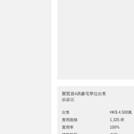
聚賢居4房豪宅單位出售
蘇豪區
出售
HK$ 4,500萬
實用面積
1,325 呎
實用率
100%