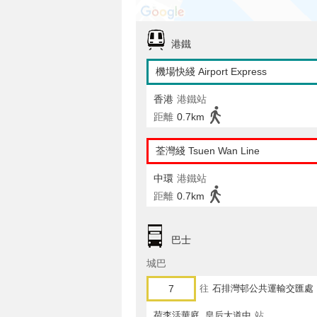
港鐵
機場快綫 Airport Express
香港
港鐵站
距離
0.7km
荃灣綫 Tsuen Wan Line
中環
港鐵站
距離
0.7km
巴士
城巴
7
往
石排灣邨公共運輸交匯處
荷李活華庭, 皇后大道中
站