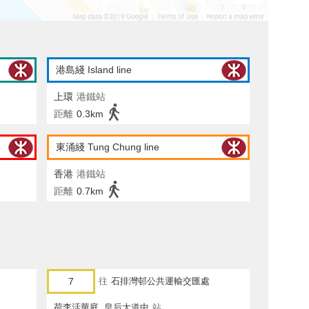
港島綫 Island line
上環
港鐵站
距離
0.3km
東涌綫 Tung Chung line
香港
港鐵站
距離
0.7km
7
往
石排灣邨公共運輸交匯處
荷李活華庭, 皇后大道中
站