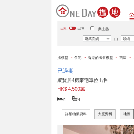
出租
出售
業主盤
建築面績
由
最細
搵樓盤
>
住宅
>
香港的出售樓盤
>
西區
>
已過期
聚賢居4房豪宅單位出售
HK$ 4,500萬
4
4
詳細物業資料
大廈資料
地圖