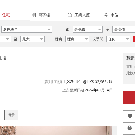
住宅
寫字樓
工業大廈
車位
選擇地區
由
最低價
至
最高價
至
最大
睡房
睡房
洗手間
任何
蘇豪
上環
實用
此物
實用面積
1,325
呎
@HK$ 33,962
/ 呎
上次更新日期
2024年01月14日
街景