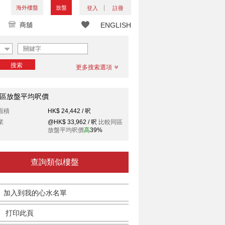
海外樓盤
放盤
登入
註冊
商舖
ENGLISH
搜索
更多搜索選項
區放盤平均呎價
面積
HK$ 24,442 / 呎
業
@HK$ 33,962 / 呎
比較同區
放盤平均呎價
高
39%
查詢類似樓盤
加入到我的心水名單
打印此頁