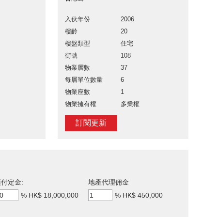
入伙年份
2006
樓齡
20
樓盤類型
住宅
街號
108
物業層數
37
每層單位數量
6
物業座數
1
物業擁有權
多業權
訂閱更新
付定金:
地產代理佣金
%
HK$ 18,000,000
%
HK$ 450,000