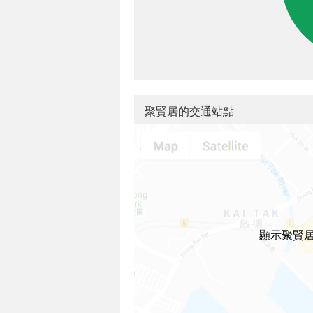
聚賢居的交通站點
顯示聚賢