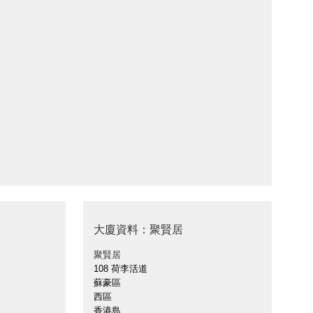
大廈資料：聚賢居
聚賢居
108 荷李活道
蘇豪區
西區
香港島