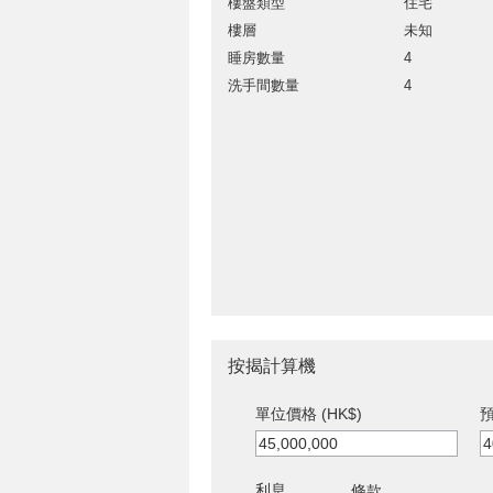
樓盤類型
住宅
樓層
未知
睡房數量
4
洗手間數量
4
按揭計算機
單位價格 (HK$)
預
利息
條款