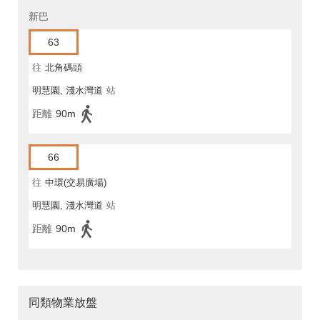
新巴
63
往
北角碼頭
明慧園, 淺水灣道
站
距離
90m
66
往
中環(交易廣場)
明慧園, 淺水灣道
站
距離
90m
同類物業放盤