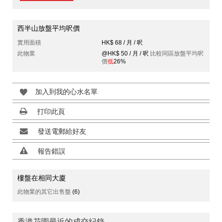
西半山放盤平均呎價
實用面積
HK$ 68 / 月 / 呎
此物業
@HK$ 50 / 月 / 呎
比較同區放盤平均呎
價
低
26%
加入到我的心水名單
打印此頁
發送電郵給好友
報告錯誤
樓盤在相同大廈
此物業的其它出售盤
(6)
香港花園最近的成交紀錄