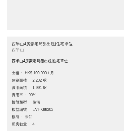
西半山4房豪宅筍盤出租|住宅單位
西半山
西半山4房豪宅筍盤出租|住宅單位
出租
HK$ 100,000 / 月
建築面積
2,202 呎
實用面積
1,991 呎
實用率
90%
樓盤類型
住宅
樓盤編號
EVHK88303
樓層
未知
睡房數量
4