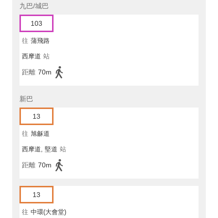
九巴/城巴
103
往
蒲飛路
西摩道
站
距離
70m
新巴
13
往
旭龢道
西摩道, 堅道
站
距離
70m
13
往
中環(大會堂)