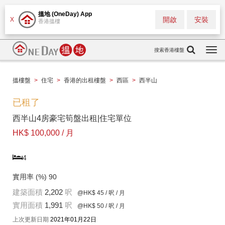
搵地 (OneDay) App
開啟
安裝
X
香港搵樓
搜索香港樓盤
Togg
navi
搵樓盤
>
住宅
>
香港的出租樓盤
>
西區
>
西半山
已租了
西半山4房豪宅筍盤出租|住宅單位
HK$ 100,000 / 月
4
實用率 (%)
90
建築面積
2,202
呎
@HK$ 45
/ 呎 / 月
實用面積
1,991
呎
@HK$ 50
/ 呎 / 月
上次更新日期
2021年01月22日