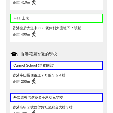
距離
410m
7-11 上環
香港皇后大道中 368 號偉利大廈地下 7 號舖
距離
400m
香港花園附近的學校
Carmel School (幼稚園部)
香港半山羅便臣道７０號３＆４樓
距離
200m
基督教香港信義會基恩幼兒學校
香港高街２號西營盤社區綜合大樓３樓