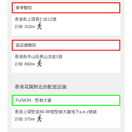
東華醫院
香港島上環普仁街12號
距離
310m
嘉諾撒醫院
香港島半山區舊山頂道1號
距離
860m
香港花園附近的配套設施
FUSION - 堅都大廈
香港上環堅道80-88號堅都大廈地下a,b,c號鋪
距離
370m