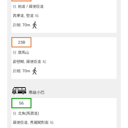
往
柏道 / 羅便臣道
西摩道, 堅道
站
距離
70m
23B
往
寶馬山
蔚巒閣, 羅便臣道
站
距離
70m
專線小巴
56
往
北角(馬寶道)
羅便臣道, 秀麗閣對面
站