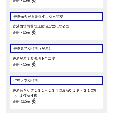
距離
460m
香港保護兒童會譚雅士幼兒學校
香港西營盤醫院道佐治五世紀念公園
距離
460m
香港真光幼稚園（堅道）
香港堅道７５號地下至二樓
距離
430m
聖馬太堂幼稚園
香港荷李活道２３２－２３４號及新街２９－３１號地
下、１樓及４樓
距離
360m