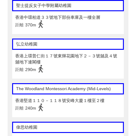
聖士提反女子中學附屬幼稚園
香港中環柏道３３號地下部份車庫及一樓全層
距離
370m
弘立幼稚園
香港上環普仁街１７號東輝花園地下２－３號舖及４號
舖地下連閣樓
距離
290m
The Woodland Montessori Academy (Mid-Levels)
香港堅道１１０－１１８號安峰大廈１樓至２樓
距離
240m
偉思幼稚園