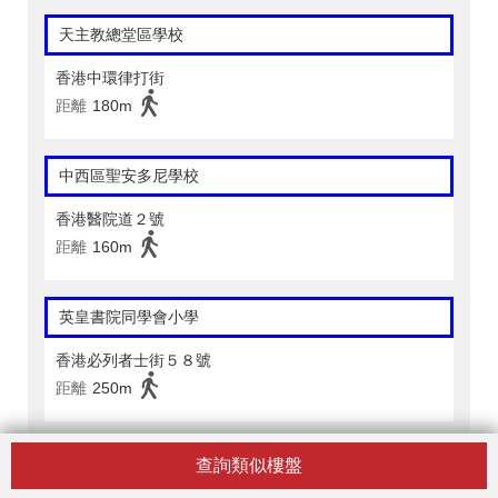
天主教總堂區學校
香港中環律打街
距離
180m
中西區聖安多尼學校
香港醫院道２號
距離
160m
英皇書院同學會小學
香港必列者士街５８號
距離
250m
英皇書院同學會小學(二校)
查詢類似樓盤