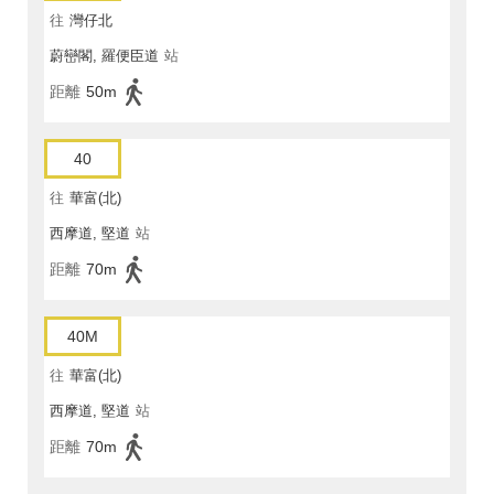
往
灣仔北
蔚巒閣, 羅便臣道
站
距離
50m
40
往
華富(北)
西摩道, 堅道
站
距離
70m
40M
往
華富(北)
西摩道, 堅道
站
距離
70m