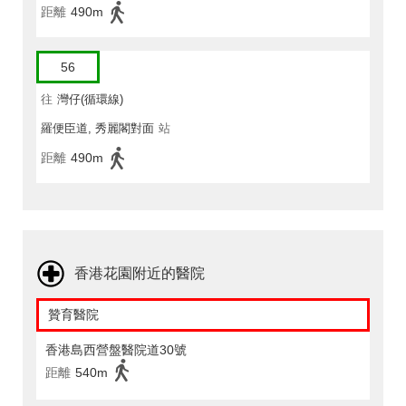
距離
490m
56
往
灣仔(循環線)
羅便臣道, 秀麗閣對面
站
距離
490m
香港花園附近的醫院
贊育醫院
香港島西營盤醫院道30號
距離
540m