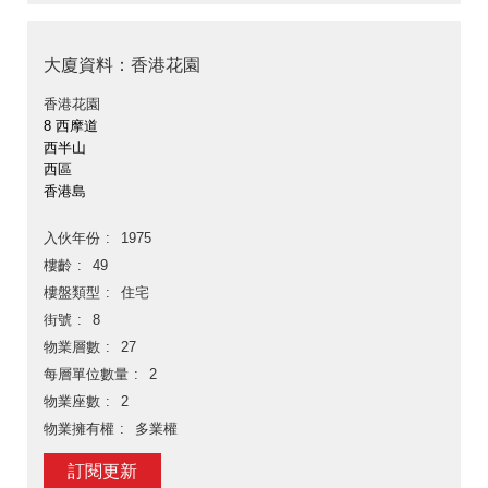
大廈資料：香港花園
香港花園
8 西摩道
西半山
西區
香港島
入伙年份
1975
樓齡
49
樓盤類型
住宅
街號
8
物業層數
27
每層單位數量
2
物業座數
2
物業擁有權
多業權
訂閱更新