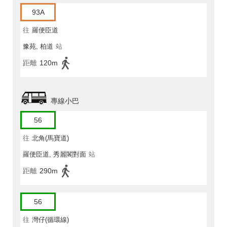
93A
往
羅便臣道
豫苑, 柏道
站
距離
120m
專線小巴
56
往
北角(馬寶道)
羅便臣道, 秀麗閣對面
站
距離
290m
56
往
灣仔(循環線)