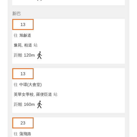
新巴
13
往
旭龢道
豫苑, 柏道
站
距離
120m
13
往
中環(大會堂)
英華女學校, 羅便臣道
站
距離
160m
23
往
蒲飛路