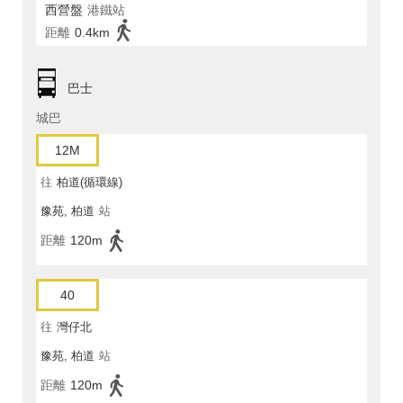
西營盤
港鐵站
距離
0.4km
巴士
城巴
12M
往
柏道(循環線)
豫苑, 柏道
站
距離
120m
40
往
灣仔北
豫苑, 柏道
站
距離
120m