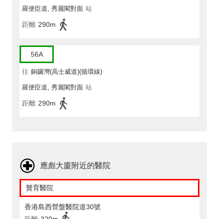
羅便臣道, 秀麗閣對面
站
距離
290m
56A
往
銅鑼灣(高士威道)(循環線)
羅便臣道, 秀麗閣對面
站
距離
290m
應彪大廈附近的醫院
贊育醫院
香港島西營盤醫院道30號