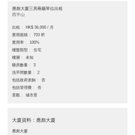
應彪大廈三房兩廳單位出租
西半山
出租
HK$ 36,000 / 月
實用面積
703 呎
實用率
100%
樓盤類型
住宅
樓層
未知
睡房數量
3
洗手間數量
2
包括政府差餉
否
包括管理費
否
景觀
城市景
大廈資料：應彪大廈
應彪大廈