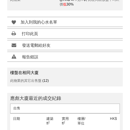
價
低
30%
加入到我的心水名單
打印此頁
發送電郵給好友
報告錯誤
樓盤在相同大廈
此物業的其它出售盤
(12)
應彪大廈最近的成交紀錄
出售
日期
建築
實用
樓層/
HK$
2
2
ft
ft
單位