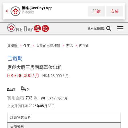
搵地 (OneDay) App
開啟
安裝
X
香港搵樓
搜索香港樓盤
Togg
navi
搵樓盤
>
住宅
>
香港的出租樓盤
>
西區
>
西半山
已過期
應彪大廈三房兩廳單位出租
HK$ 36,000 / 月
HK$ 28,000 / 月
3
2
實用面積
703
呎
@HK$ 47
/ 呎 / 月
上次升價日期
2026年05月28日
詳細物業資料
大廈資料