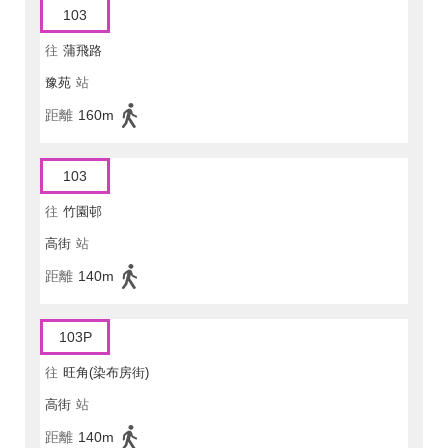
103
往
蒲飛路
豫苑
站
距離
160m
103
往
竹園邨
高街
站
距離
140m
103P
往
旺角(染布房街)
高街
站
距離
140m