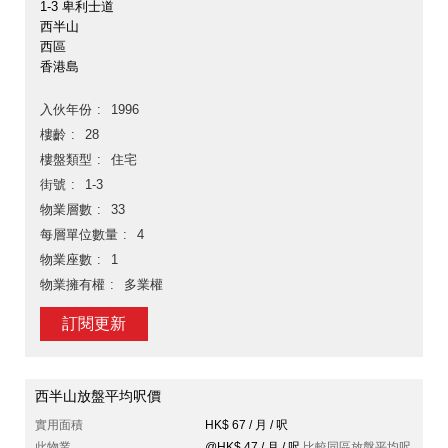
1-3 卑利士道
西半山
西區
香港島
入伙年份
1996
樓齡
28
樓盤類型
住宅
街號
1-3
物業層數
33
每層單位數量
4
物業座數
1
物業擁有權
多業權
訂閱更新
西半山放盤平均呎價
實用面積
HK$ 67 / 月 / 呎
此物業
@HK$ 47 / 月 / 呎
比較同區放盤平均呎