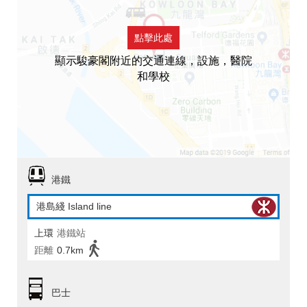
點擊此處
顯示駿豪閣附近的交通連線，設施，醫院
和學校
港鐵
港島綫 Island line
上環
港鐵站
距離
0.7km
巴士