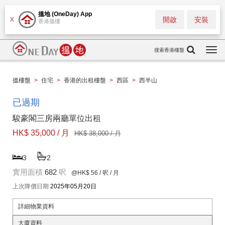
搵地 (OneDay) App
開啟
安裝
X
香港搵樓
搜索香港樓盤
Togg
navi
搵樓盤
>
住宅
>
香港的出租樓盤
>
西區
>
西半山
已過期
駿豪閣三房兩廳單位出租
HK$ 35,000 / 月
HK$ 38,000 / 月
3
2
實用面積
682
呎
@HK$ 56
/ 呎 / 月
上次降價日期
2025年05月20日
詳細物業資料
大廈資料