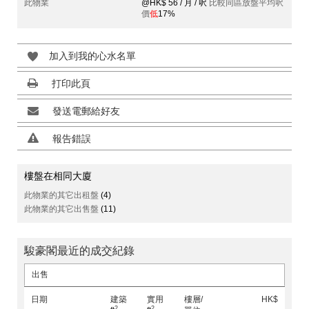
此物業
@HK$ 56 / 月 / 呎
比較同區放盤平均呎
價
低
17%
加入到我的心水名單
打印此頁
發送電郵給好友
報告錯誤
樓盤在相同大廈
此物業的其它出租盤
(4)
此物業的其它出售盤
(11)
駿豪閣最近的成交紀錄
出售
日期
建築
實用
樓層/
HK$
2
2