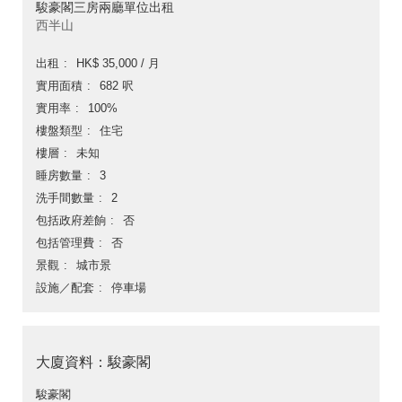
駿豪閣三房兩廳單位出租
西半山
出租
HK$ 35,000 / 月
實用面積
682 呎
實用率
100%
樓盤類型
住宅
樓層
未知
睡房數量
3
洗手間數量
2
包括政府差餉
否
包括管理費
否
景觀
城市景
設施／配套
停車場
大廈資料：駿豪閣
駿豪閣