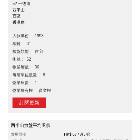
52 干德道
西半山
西區
香港島
入伙年份
1993
樓齡
31
樓盤類型
住宅
街號
52
物業層數
36
每層單位數量
8
物業座數
1
物業擁有權
多業權
訂閱更新
西半山放盤平均呎價
實用面積
HK$ 67 / 月 / 呎