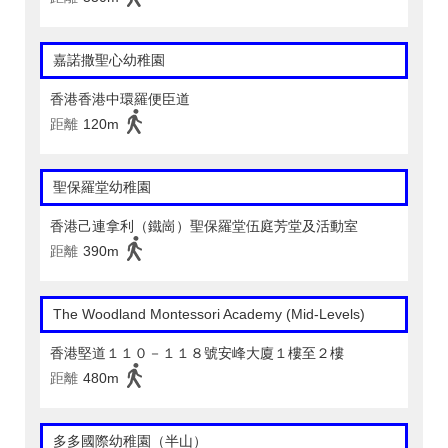
嘉諾撒聖心幼稚園
香港香港中環羅便臣道
距離
120m
聖保羅堂幼稚園
香港己連拿利（鐵崗）聖保羅堂伍庭芳堂及活動室
距離
390m
The Woodland Montessori Academy (Mid-Levels)
香港堅道１１０－１１８號安峰大廈１樓至２樓
距離
480m
多多國際幼稚園（半山）