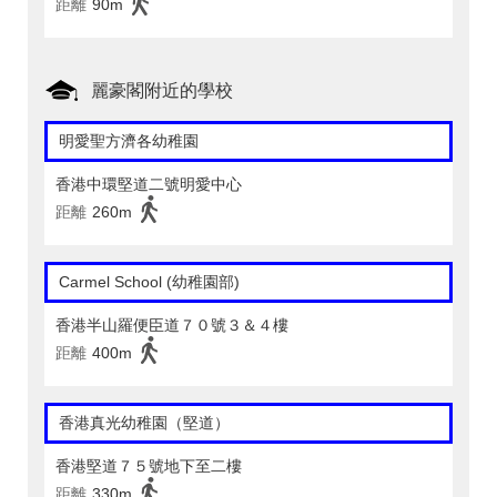
距離
90m
麗豪閣附近的學校
明愛聖方濟各幼稚園
香港中環堅道二號明愛中心
距離
260m
Carmel School (幼稚園部)
香港半山羅便臣道７０號３＆４樓
距離
400m
香港真光幼稚園（堅道）
香港堅道７５號地下至二樓
距離
330m