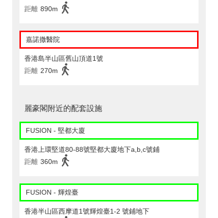
距離
890m
嘉諾撒醫院
香港島半山區舊山頂道1號
距離
270m
麗豪閣附近的配套設施
FUSION - 堅都大廈
香港上環堅道80-88號堅都大廈地下a,b,c號鋪
距離
360m
FUSION - 輝煌臺
香港半山區西摩道1號輝煌臺1-2 號鋪地下