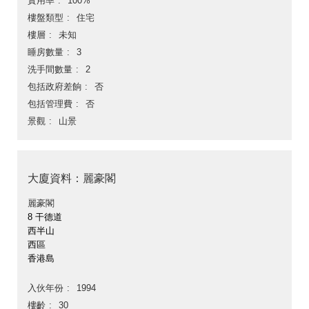
實用率
100%
樓盤類型
住宅
樓層
未知
睡房數量
3
洗手間數量
2
包括政府差餉
否
包括管理費
否
景觀
山景
大廈資料：麗豪閣
麗豪閣
8 干德道
西半山
西區
香港島
入伙年份
1994
樓齡
30