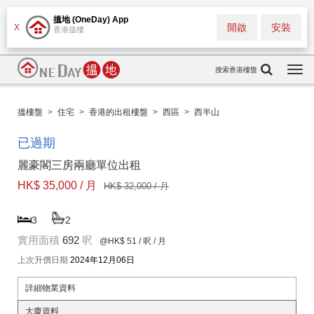
搵地 (OneDay) App
開啟
安裝
X
香港搵樓
搜索香港樓盤
Togg
navi
搵樓盤
>
住宅
>
香港的出租樓盤
>
西區
>
西半山
已過期
麗豪閣三房兩廳單位出租
HK$ 35,000 / 月
HK$ 32,000 / 月
3
2
實用面積
692
呎
@HK$ 51
/ 呎 / 月
上次升價日期
2024年12月06日
詳細物業資料
大廈資料