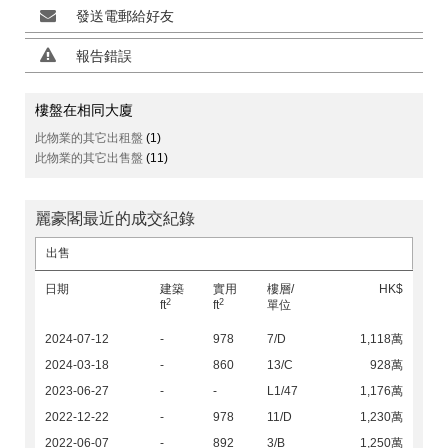
發送電郵給好友
報告錯誤
樓盤在相同大廈
此物業的其它出租盤
(1)
此物業的其它出售盤
(11)
麗豪閣最近的成交紀錄
出售
日期
建築
實用
樓層/
HK$
2
2
ft
ft
單位
2024-07-12
-
978
7/D
1,118萬
2024-03-18
-
860
13/C
928萬
2023-06-27
-
-
L1/47
1,176萬
2022-12-22
-
978
11/D
1,230萬
2022-06-07
-
892
3/B
1,250萬