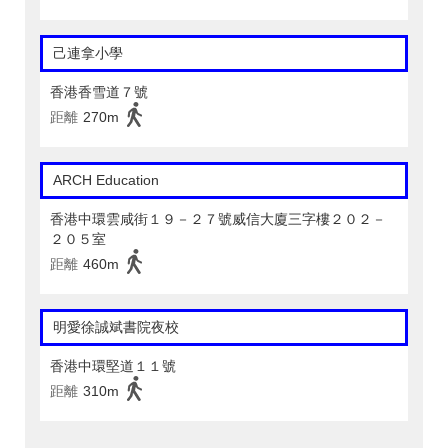
己連拿小學
香港香雪道７號
距離
270m
ARCH Education
香港中環雲咸街１９－２７號威信大廈三字樓２０２－
２０５室
距離
460m
明愛徐誠斌書院夜校
香港中環堅道１１號
距離
310m