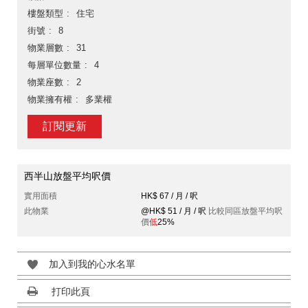
樓盤類型
住宅
街號
8
物業層數
31
每層單位數量
4
物業座數
2
物業擁有權
多業權
訂閱更新
西半山放盤平均呎價
實用面積
HK$ 67 / 月 / 呎
此物業
@HK$ 51 / 月 / 呎
比較同區放盤平均呎
價
低
25%
加入到我的心水名單
打印此頁