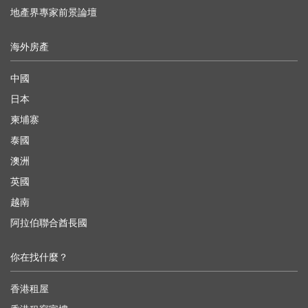
地產界專家前景論壇
海外房產
中國
日本
柬埔寨
泰國
澳洲
英國
越南
阿拉伯聯合酋長國
你在找什麼？
香港租屋