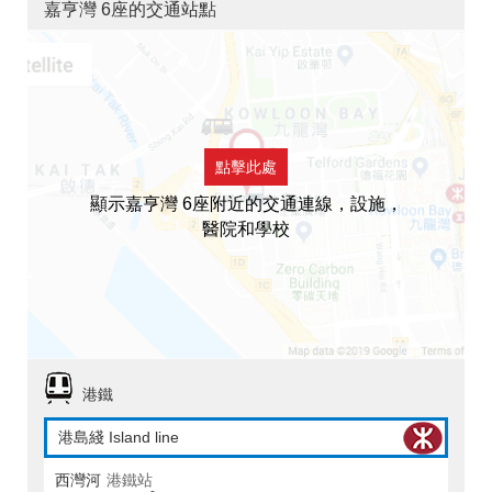
嘉亨灣 6座的交通站點
點擊此處
顯示嘉亨灣 6座附近的交通連線，設施，
醫院和學校
港鐵
港島綫 Island line
西灣河
港鐵站