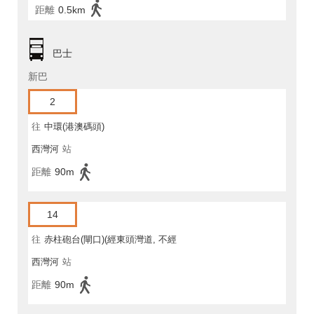
距離
0.5km
巴士
新巴
2
往
中環(港澳碼頭)
西灣河
站
距離
90m
14
往
赤柱砲台(閘口)(經東頭灣道, 不經
西灣河
站
馬坑)
距離
90m