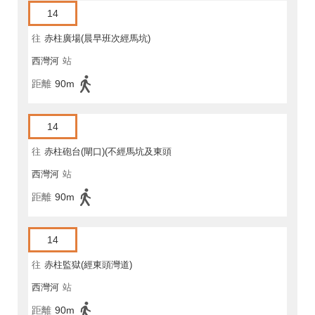
14
往
赤柱廣場(晨早班次經馬坑)
西灣河
站
距離
90m
14
往
赤柱砲台(閘口)(不經馬坑及東頭
西灣河
站
灣道)
距離
90m
14
往
赤柱監獄(經東頭灣道)
西灣河
站
距離
90m