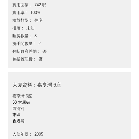
實用面積
742 呎
實用率
100%
樓盤類型
住宅
樓層
未知
睡房數量
3
洗手間數量
2
包括政府差餉
否
包括管理費
否
大廈資料：嘉亨灣 6座
嘉亨灣 6座
38 太康街
西灣河
東區
香港島
入伙年份
2005