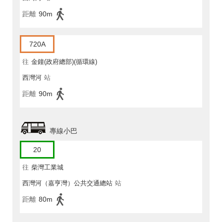
距離
90m
720A
往
金鐘(政府總部)(循環線)
西灣河
站
距離
90m
專線小巴
20
往
柴灣工業城
西灣河（嘉亨灣）公共交通總站
站
距離
80m