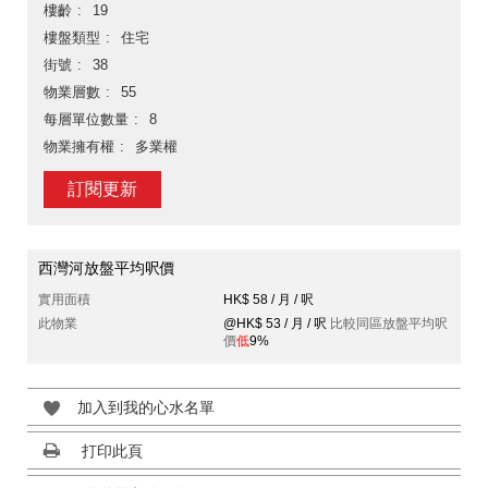
樓齡
19
樓盤類型
住宅
街號
38
物業層數
55
每層單位數量
8
物業擁有權
多業權
訂閱更新
西灣河放盤平均呎價
實用面積
HK$ 58 / 月 / 呎
此物業
@HK$ 53 / 月 / 呎
比較同區放盤平均呎
價
低
9%
加入到我的心水名單
打印此頁