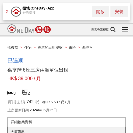
搵地 (OneDay) App
開啟
安裝
X
香港搵樓
搜索香港樓盤
Togg
navi
搵樓盤
>
住宅
>
香港的出租樓盤
>
東區
>
西灣河
已過期
嘉亨灣 6座三房兩廳單位出租
HK$ 39,000 / 月
3
2
實用面積
742
呎
@HK$ 53
/ 呎 / 月
上次更新日期
2024年06月25日
詳細物業資料
大廈資料