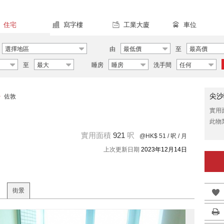
住宅
寫字樓
工業大廈
車位
選擇地區
由
最低價
至
最高價
至
最大
睡房
睡房
洗手間
任何
尖沙
>
佐敦
實用
此物
實用面積
921
呎
@HK$ 51
/ 呎 / 月
上次更新日期
2023年12月14日
街景