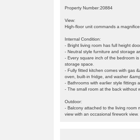
Property Number:20884
View:
High-floor unit commands a magnificen
Internal Condition:
- Bright living room has full height do
- Neutral style furniture and storage a
- Every square inch of the bedroom is 
storage space.
- Fully fitted kitchen comes with gas 
oven, built-in fridge, and washer &amp
- Bathrooms with earlier style fittings 
- The small room at the back without
Outdoor:
- Balcony attached to the living room
view with an occasional firework view.