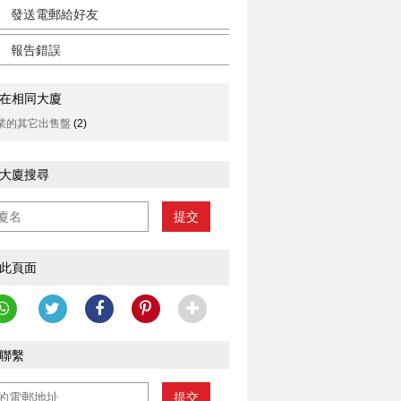
發送電郵給好友
報告錯誤
在相同大廈
業的其它出售盤
(2)
大廈搜尋
提交
此頁面
聯繫
提交