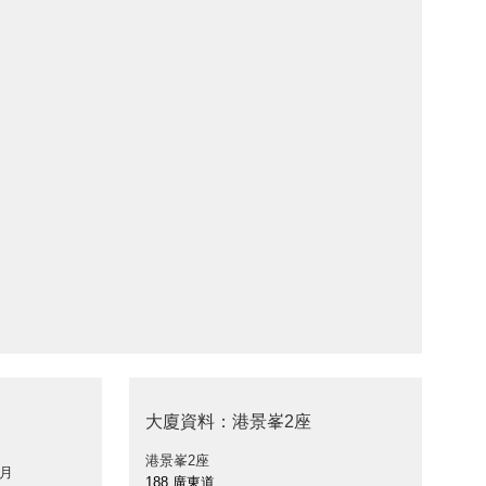
大廈資料：港景峯2座
港景峯2座
 月
188 廣東道