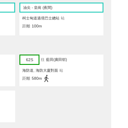
油尖 - 皇崗 (夜間)
柯士甸道過境巴士總站
站
距離
100m
62S
往
藍田(廣田邨)
海防道, 海防大廈對面
站
距離
580m