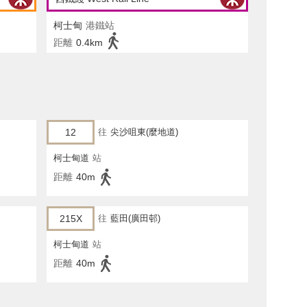
柯士甸
港鐵站
距離
0.4km
12
往
尖沙咀東(麼地道)
柯士甸道
站
距離
40m
215X
往
藍田(廣田邨)
柯士甸道
站
距離
40m