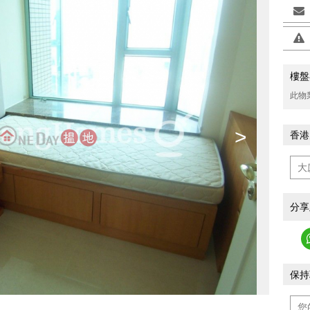
樓盤
此物
>
香港
分享
保持