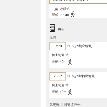
九龍
港鐵站
距離
0.8km
巴士
九巴
T270
往
尖沙咀(麼地道)
柯士甸道
站
距離
40m
203C
往
尖沙咀東(麼地道)
柯士甸道
站
距離
40m
落馬洲/皇崗過境巴士