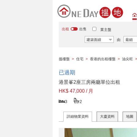
出租
出售
業主盤
建築面績
由
最細
搵樓盤
>
住宅
>
香港的出租樓盤
>
油尖旺
已過期
港景峯2座三房兩廳單位出租
HK$ 47,000 / 月
3
2
詳細物業資料
大廈資料
地圖