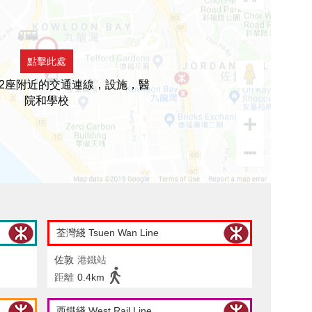
點擊此處
2座附近的交通連線，設施，醫
院和學校
荃灣綫 Tsuen Wan Line
佐敦
港鐵站
距離
0.4km
西鐵綫 West Rail Line