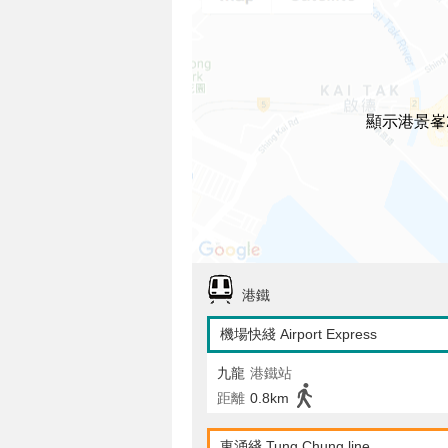
顯示港景峯
港鐵
機場快綫 Airport Express
九龍
港鐵站
距離
0.8km
東涌綫 Tung Chung line