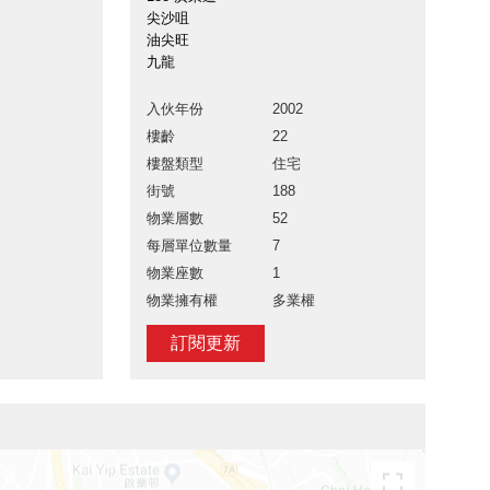
尖沙咀
油尖旺
九龍
入伙年份
2002
樓齡
22
樓盤類型
住宅
街號
188
物業層數
52
每層單位數量
7
物業座數
1
物業擁有權
多業權
訂閱更新