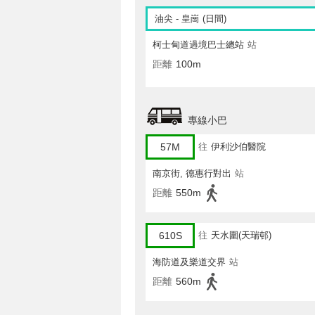
油尖 - 皇崗 (日間)
柯士甸道過境巴士總站
站
距離
100m
專線小巴
57M
往
伊利沙伯醫院
南京街, 德惠行對出
站
距離
550m
610S
往
天水圍(天瑞邨)
海防道及樂道交界
站
距離
560m