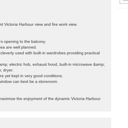
t Victoria Harbour view and fire work view.
ors opening to the balcony.
rea are well planned.
cleverly used with built-in wardrobes providing practical
&amp; electric hob, exhaust hood, built-in microwave &amp;
; dryer.
are yet kept in very good conditions.
 window can best be a storeroom.
 maximize the enjoyment of the dynamic Victoria Harbour