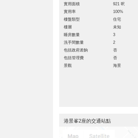
實用面積
921 呎
實用率
100%
樓盤類型
住宅
樓層
未知
睡房數量
3
洗手間數量
2
包括政府差餉
否
包括管理費
否
景觀
海景
港景峯2座的交通站點