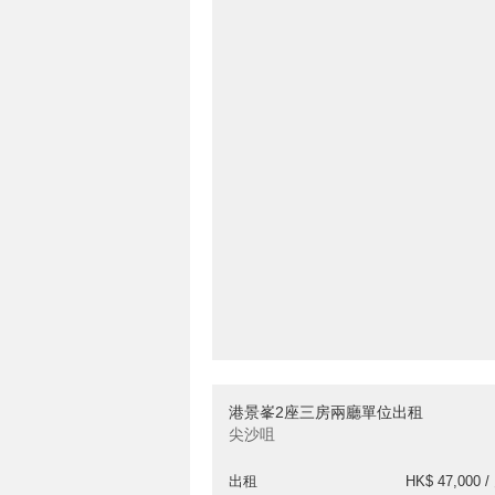
港景峯2座三房兩廳單位出租
尖沙咀
出租
HK$ 47,000 /