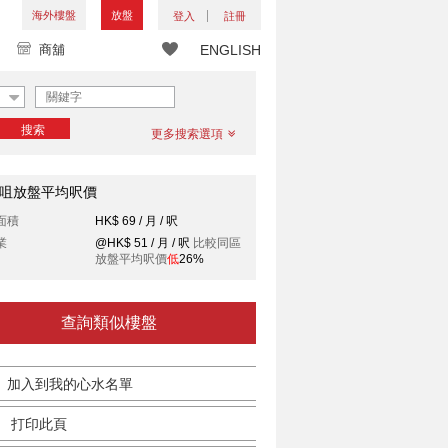
海外樓盤
放盤
登入
註冊
商舖
ENGLISH
搜索
更多搜索選項
咀放盤平均呎價
面積
HK$ 69 / 月 / 呎
業
@HK$ 51 / 月 / 呎
比較同區
放盤平均呎價
低
26%
查詢類似樓盤
加入到我的心水名單
打印此頁