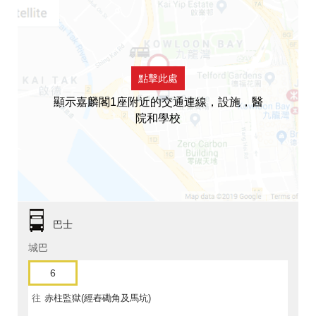
點擊此處
顯示嘉麟閣1座附近的交通連線，設施，醫
院和學校
巴士
城巴
6
往
赤柱監獄(經舂磡角及馬坑)