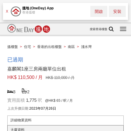
搵地 (OneDay) App
開啟
安裝
X
香港搵樓
搜索香港樓盤
Togg
navi
搵樓盤
>
住宅
>
香港的出租樓盤
>
南區
>
淺水灣
已過期
嘉麟閣1座三房兩廳單位出租
HK$ 110,500 / 月
HK$ 110,000 / 月
3
2
實用面積
1,775
呎
@HK$ 65
/ 呎 / 月
上次升價日期
2023年07月26日
詳細物業資料
大廈資料