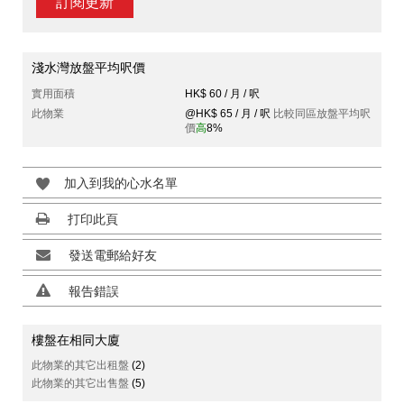
訂閱更新
淺水灣放盤平均呎價
實用面積
HK$ 60 / 月 / 呎
此物業
@HK$ 65 / 月 / 呎
比較同區放盤平均呎
價
高
8%
加入到我的心水名單
打印此頁
發送電郵給好友
報告錯誤
樓盤在相同大廈
此物業的其它出租盤
(2)
此物業的其它出售盤
(5)