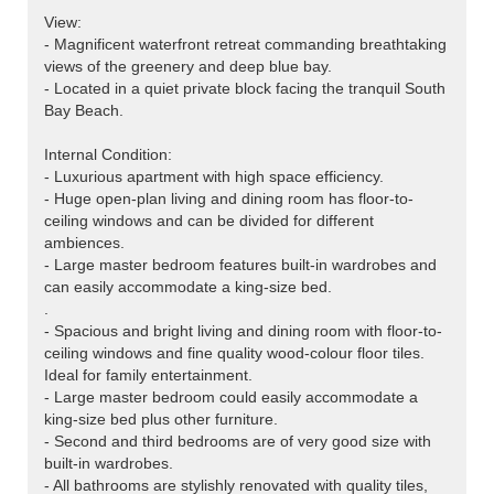
View:
- Magnificent waterfront retreat commanding breathtaking
views of the greenery and deep blue bay.
- Located in a quiet private block facing the tranquil South
Bay Beach.
Internal Condition:
- Luxurious apartment with high space efficiency.
- Huge open-plan living and dining room has floor-to-
ceiling windows and can be divided for different
ambiences.
- Large master bedroom features built-in wardrobes and
can easily accommodate a king-size bed.
.
- Spacious and bright living and dining room with floor-to-
ceiling windows and fine quality wood-colour floor tiles.
Ideal for family entertainment.
- Large master bedroom could easily accommodate a
king-size bed plus other furniture.
- Second and third bedrooms are of very good size with
built-in wardrobes.
- All bathrooms are stylishly renovated with quality tiles,