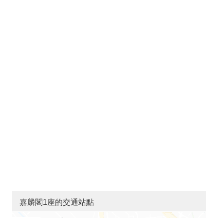
嘉麟閣1座的交通站點