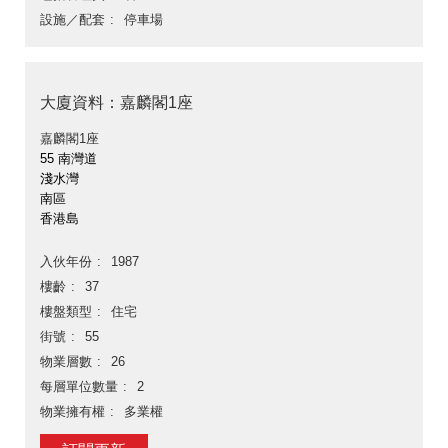
設施／配套
停車場
大廈資料：嘉麟閣1座
嘉麟閣1座
55 南灣道
淺水灣
南區
香港島
入伙年份
1987
樓齡
37
樓盤類型
住宅
街號
55
物業層數
26
每層單位數量
2
物業擁有權
多業權