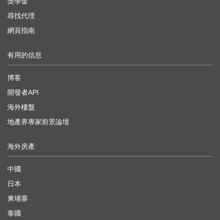
獎學金
尋找代理
網頁指南
有用的信息
博客
開發者API
海外樓盤
地產界專家前景論壇
海外房產
中國
日本
柬埔寨
泰國