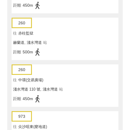
距離
450m
260
往
赤柱監獄
赫蘭道, 淺水灣道
站
距離
500m
260
往
中環(交易廣場)
淺水灣道 110 號, 淺水灣道
站
距離
450m
973
往
尖沙咀東(麼地道)