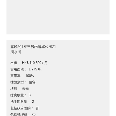
嘉麟閣1座三房兩廳單位出租
淺水灣
出租
HK$ 110,500 / 月
實用面積
1,775 呎
實用率
100%
樓盤類型
住宅
樓層
未知
睡房數量
3
洗手間數量
2
包括政府差餉
否
包括管理費
否