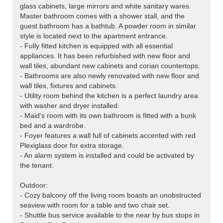
glass cabinets, large mirrors and white sanitary wares.
Master bathroom comes with a shower stall, and the
guest bathroom has a bathtub. A powder room in similar
style is located next to the apartment entrance.
- Fully fitted kitchen is equipped with all essential
appliances. It has been refurbished with new floor and
wall tiles, abundant new cabinets and corian countertops.
- Bathrooms are also newly renovated with new floor and
wall tiles, fixtures and cabinets.
- Utility room behind the kitchen is a perfect laundry area
with washer and dryer installed.
- Maid's room with its own bathroom is fitted with a bunk
bed and a wardrobe.
- Foyer features a wall full of cabinets accented with red
Plexiglass door for extra storage.
- An alarm system is installed and could be activated by
the tenant.
Outdoor:
- Cozy balcony off the living room boasts an unobstructed
seaview with room for a table and two chair set.
- Shuttle bus service available to the near by bus stops in