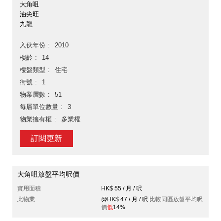
大角咀
油尖旺
九龍
入伙年份
2010
樓齡
14
樓盤類型
住宅
街號
1
物業層數
51
每層單位數量
3
物業擁有權
多業權
訂閱更新
大角咀放盤平均呎價
實用面積
HK$ 55 / 月 / 呎
此物業
@HK$ 47 / 月 / 呎
比較同區放盤平均呎
價
低
14%