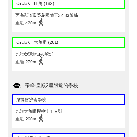
CircleK - 旺角 (182)
西海泓道富榮花園地下32-33號舖
距離
420m
CircleK - 大角咀 (281)
九龍奧運站oly8號舖
距離
270m
帝峰‧皇殿2座附近的學校
路德會沙崙學校
九龍大角咀櫻桃街１８號
距離
260m