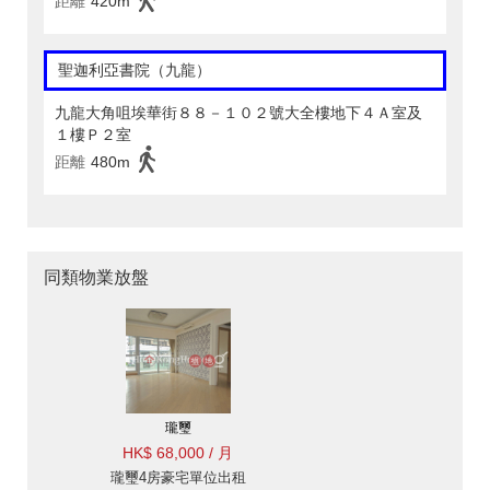
距離
420m
聖迦利亞書院（九龍）
九龍大角咀埃華街８８－１０２號大全樓地下４Ａ室及
１樓Ｐ２室
距離
480m
同類物業放盤
瓏璽
HK$ 68,000 / 月
瓏璽4房豪宅單位出租