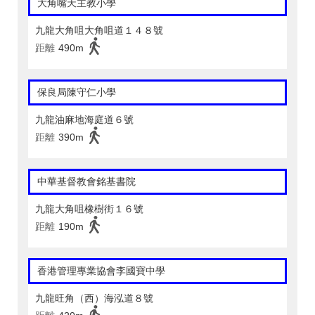
大角嘴天主教小學
九龍大角咀大角咀道１４８號
距離
490m
保良局陳守仁小學
九龍油麻地海庭道６號
距離
390m
中華基督教會銘基書院
九龍大角咀橡樹街１６號
距離
190m
香港管理專業協會李國寶中學
九龍旺角（西）海泓道８號