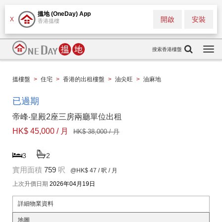
搵地 (OneDay) App
開啟
安裝
X
香港搵樓
搜索香港樓盤
Togg
navi
搵樓盤
>
住宅
>
香港的出租樓盤
>
油尖旺
>
油麻地
已過期
帝峰‧皇殿2座三房兩廳單位出租
HK$ 45,000 / 月
HK$ 38,000 / 月
3
2
實用面積
759
呎
@HK$ 47
/ 呎 / 月
上次升價日期
2026年04月19日
詳細物業資料
地圖