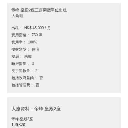
帝峰‧皇殿2座三房兩廳單位出租
大角咀
出租
HK$ 45,000 / 月
實用面積
759 呎
實用率
100%
樓盤類型
住宅
樓層
未知
睡房數量
3
洗手間數量
2
包括政府差餉
否
包括管理費
否
大廈資料：帝峰‧皇殿2座
帝峰‧皇殿2座
1 海泓道