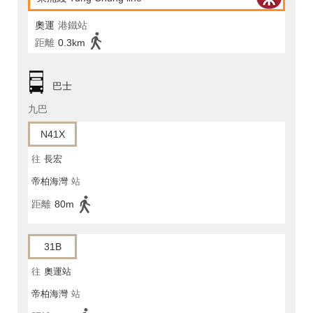
奧運
港鐵站
距離
0.3km
巴士
九巴
N41X
往
長宏
帝柏海灣
站
距離
80m
31B
往
奧運站
帝柏海灣
站