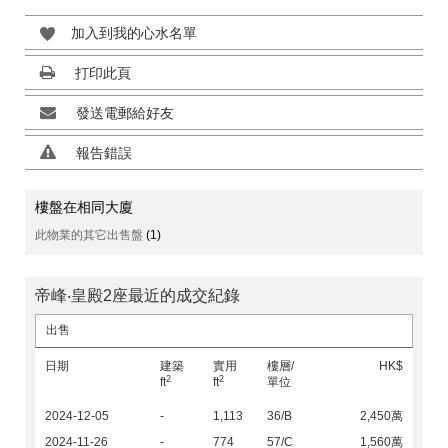
加入到我的心水名單
打印此頁
發送電郵給好友
報告錯誤
樓盤在相同大廈
此物業的其它出售盤
(1)
帝峰‧皇殿2座最近的成交紀錄
出售
日期
建築
實用
樓層/
HK$
2
2
ft
ft
單位
2024-12-05
-
1,113
36/B
2,450萬
2024-11-26
-
774
57/C
1,560萬