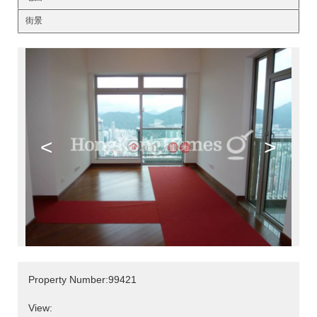
街景
<
>
Property Number:99421
View: