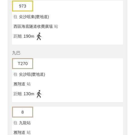
973
往
尖沙咀東(麼地道)
西區海底隧道收費廣場
站
距離
190m
九巴
T270
往
尖沙咀(麼地道)
雅翔道
站
距離
130m
8
往
九龍站
雅翔道
站