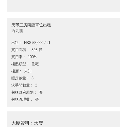
天璽三房兩廳單位出租
西九龍
出租
HK$ 58,000 / 月
實用面積
826 呎
實用率
100%
樓盤類型
住宅
樓層
未知
睡房數量
3
洗手間數量
2
包括政府差餉
否
包括管理費
否
大廈資料：天璽