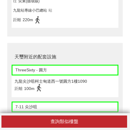
往
尖東(循環線)
九龍站專線小巴總站
站
距離
220m
天璽附近的配套設施
ThreeSixty - 圓方
九龍尖沙咀柯士甸道西一號圓方1樓1090
距離
100m
7-11 尖沙咀
香港西九龍站售票大堂wek B1-1號舖
查詢類似樓盤
距離
60m