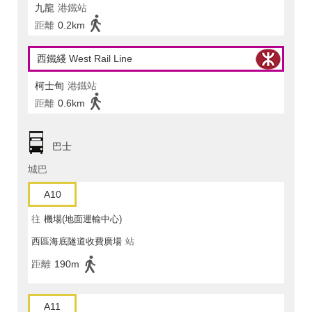
九龍
港鐵站
距離
0.2km
西鐵綫 West Rail Line
柯士甸
港鐵站
距離
0.6km
巴士
城巴
A10
往
機場(地面運輸中心)
西區海底隧道收費廣場
站
距離
190m
A11