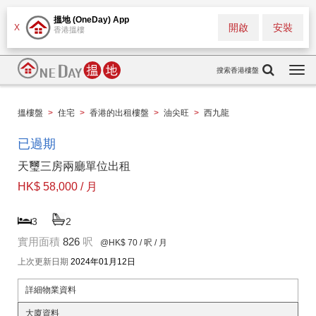
搵地 (OneDay) App
開啟
安裝
X
香港搵樓
搜索香港樓盤
Togg
navi
搵樓盤
>
住宅
>
香港的出租樓盤
>
油尖旺
>
西九龍
已過期
天璽三房兩廳單位出租
HK$ 58,000 / 月
3
2
實用面積
826
呎
@HK$ 70
/ 呎 / 月
上次更新日期
2024年01月12日
詳細物業資料
大廈資料