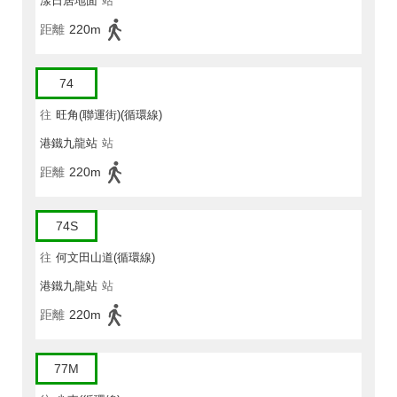
漾日居地面
站
距離
220m
74
往
旺角(聯運街)(循環線)
港鐵九龍站
站
距離
220m
74S
往
何文田山道(循環線)
港鐵九龍站
站
距離
220m
77M