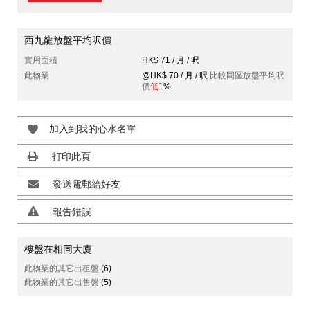
西九龍放盤平均呎價
實用面積
HK$ 71 / 月 / 呎
此物業
@HK$ 70 / 月 / 呎
比較同區放盤平均呎
價
低
1%
加入到我的心水名單
打印此頁
發送電郵給好友
報告錯誤
樓盤在相同大廈
此物業的其它出租盤
(6)
此物業的其它出售盤
(5)