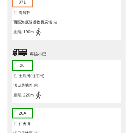
971
往
海麗邨
西區海底隧道收費廣場
站
距離
190m
專線小巴
26
往
土瓜灣(浙江街)
漾日居地面
站
距離
220m
26A
往
仁勇街