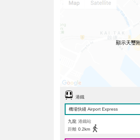
顯示天璽
港鐵
機場快綫 Airport Express
九龍
港鐵站
距離
0.2km