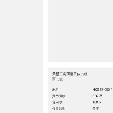
天璽三房兩廳單位出租
西九龍
出租
HK$ 58,000 /
實用面積
826 呎
實用率
100%
樓盤類型
住宅