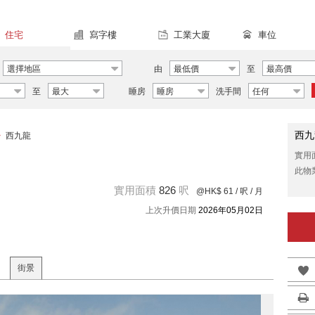
住宅
寫字樓
工業大廈
車位
選擇地區
由
最低價
至
最高價
至
最大
睡房
睡房
洗手間
任何
西九
>
西九龍
實用
此物
實用面積
826
呎
@HK$ 61
/ 呎 / 月
上次升價日期
2026年05月02日
街景