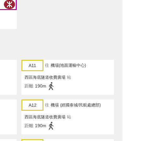
A11
往
機場(地面運輸中心)
西區海底隧道收費廣場
站
距離
190m
A12
往
機場 (經國泰城/民航處總部)
西區海底隧道收費廣場
站
距離
190m