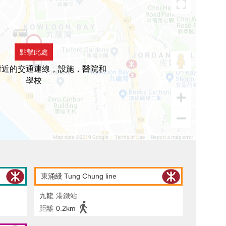
點擊此處
附近的交通連線，設施，醫院和
學校
東涌綫 Tung Chung line
九龍
港鐵站
距離
0.2km