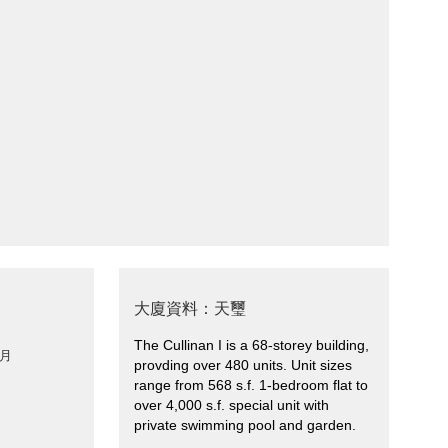
大廈資料：天璽
The Cullinan I is a 68-storey building,
 月
provding over 480 units. Unit sizes
range from 568 s.f. 1-bedroom flat to
over 4,000 s.f. special unit with
private swimming pool and garden.