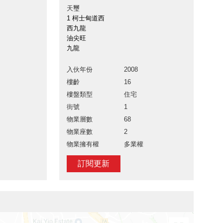
天璽
1 柯士甸道西
西九龍
油尖旺
九龍
入伙年份
2008
樓齡
16
樓盤類型
住宅
街號
1
物業層數
68
物業座數
2
物業擁有權
多業權
訂閱更新