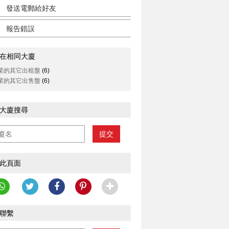
發送電郵給好友
報告錯誤
在相同大廈
業的其它出租盤
(6)
業的其它出售盤
(6)
大廈搜尋
提交
此頁面
聯繫