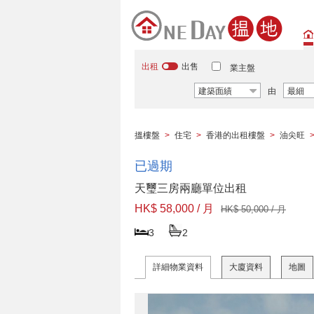
出租
出售
業主盤
建築面績
由
最細
搵樓盤
>
住宅
>
香港的出租樓盤
>
油尖旺
已過期
天璽三房兩廳單位出租
HK$ 58,000 / 月
HK$ 50,000 / 月
3
2
詳細物業資料
大廈資料
地圖