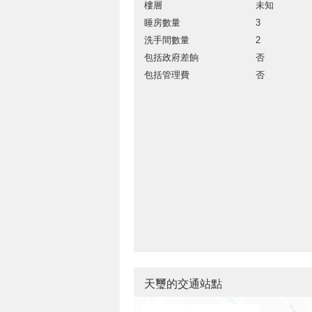
樓層
未知
睡房數量
3
洗手間數量
2
包括政府差餉
否
包括管理費
否
天璽的交通站點