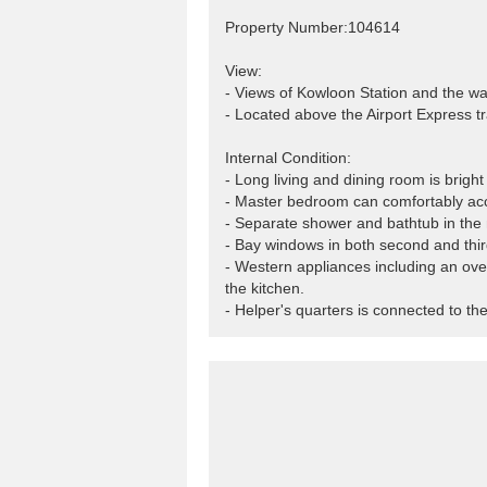
Property Number:104614
View:
- Views of Kowloon Station and the wa
- Located above the Airport Express tra
Internal Condition:
- Long living and dining room is brigh
- Master bedroom can comfortably a
- Separate shower and bathtub in the
- Bay windows in both second and thi
- Western appliances including an ove
the kitchen.
- Helper's quarters is connected to th