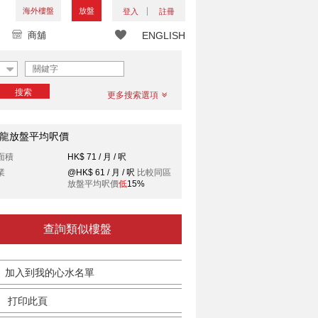
海外樓盤
放盤
登入
註冊
商舖
ENGLISH
搜索
更多搜索選項
龍放盤平均呎價
面積
HK$ 71 / 月 / 呎
業
@HK$ 61 / 月 / 呎
比較同區
放盤平均呎價
低
15%
查詢類似樓盤
加入到我的心水名單
打印此頁