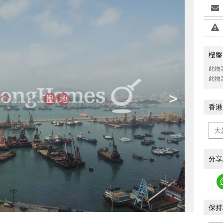
樓盤
此物
此物
>
香港
分享
保持