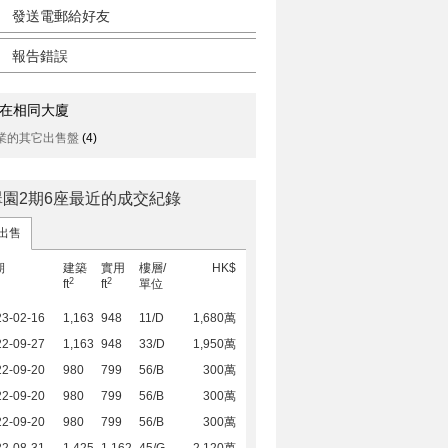
發送電郵給好友
報告錯誤
在相同大廈
業的其它出售盤
(4)
翠園2期6座最近的成交紀錄
出售
期
建築
實用
樓層/
HK$
2
2
ft
ft
單位
23-02-16
1,163
948
11/D
1,680萬
22-09-27
1,163
948
33/D
1,950萬
22-09-20
980
799
56/B
300萬
22-09-20
980
799
56/B
300萬
22-09-20
980
799
56/B
300萬