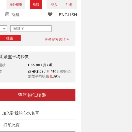
海外樓盤
放盤
登入
註冊
商舖
ENGLISH
搜索
更多搜索選項
咀放盤平均呎價
面積
HK$ 88 / 月 / 呎
業
@HK$ 53 / 月 / 呎
比較同區
放盤平均呎價
低
39%
查詢類似樓盤
加入到我的心水名單
打印此頁