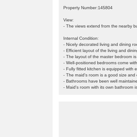
Property Number:145804
View:
- The views extend from the nearby bu
Internal Condition:
- Nicely decorated living and dining ro
- Efficient layout of the living and di
- The layout of the master bedroom is v
- Well-positioned bedrooms come with 
- Fully fitted kitchen is equipped with 
- The maid's room is a good size and 
- Bathrooms have been well maintain
- Maid's room with its own bathroom is