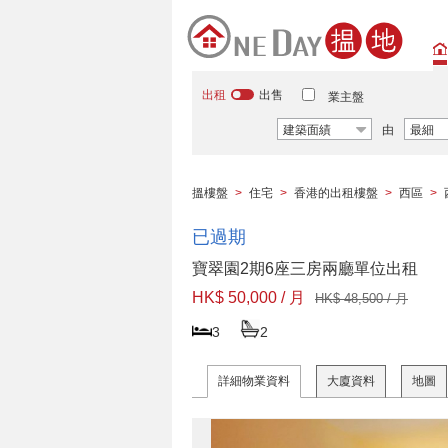
出租
出售
業主盤
建築面績
由
最細
搵樓盤
>
住宅
>
香港的出租樓盤
>
西區
>
已過期
寶翠園2期6座三房兩廳單位出租
HK$ 50,000 / 月
HK$ 48,500 / 月
3
2
詳細物業資料
大廈資料
地圖