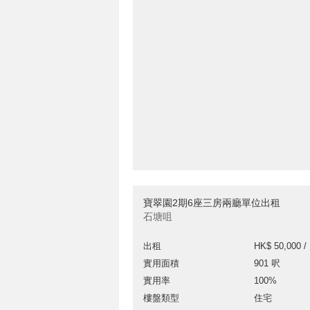
寶翠園2期6座三房兩廳單位出租
石塘咀
出租
HK$ 50,000 /
實用面積
901 呎
實用率
100%
樓盤類型
住宅