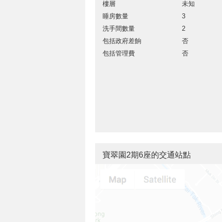
樓層
未知
睡房數量
3
洗手間數量
2
包括政府差餉
否
包括管理費
否
寶翠園2期6座的交通站點