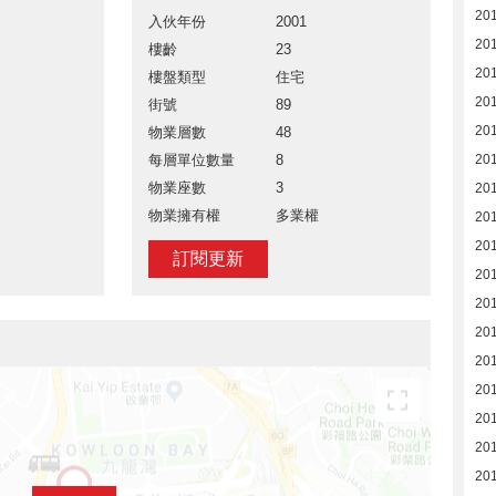
20
入伙年份
2001
20
樓齡
23
20
樓盤類型
住宅
20
街號
89
20
物業層數
48
每層單位數量
8
20
物業座數
3
20
物業擁有權
多業權
20
20
訂閱更新
20
20
20
20
20
20
20
20