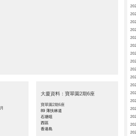
20
20
20
20
20
20
202
202
20
20
20
20
大廈資料：寶翠園2期6座
20
寶翠園2期6座
 月
20
89 薄扶林道
石塘咀
20
西區
20
香港島
20