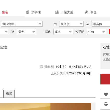
住宅
寫字樓
工業大廈
車位
選擇地區
由
最低價
至
最高價
至
最大
睡房
睡房
洗手間
任何
石塘
西營盤
實用
此物
實用面積
901
呎
@HK$ 53
/ 呎 / 月
上次升價日期
2025年05月16日
街景