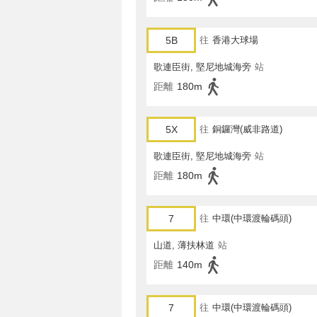
5B
往
香港大球場
歌連臣街, 堅尼地城海旁
站
距離
180m
5X
往
銅鑼灣(威非路道)
歌連臣街, 堅尼地城海旁
站
距離
180m
7
往
中環(中環渡輪碼頭)
山道, 薄扶林道
站
距離
140m
7
往
中環(中環渡輪碼頭)