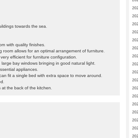
20
20
20
20
ildings towards the sea.
20
20
om with quality finishes.
20
ning room allows for an optimal arrangement of furniture.
20
ery efficient for furniture configuration.
large bay windows bringing in good natural light.
202
essential appliances.
202
can fit a single bed with extra space to move around.
20
ed.
 at the back of the kitchen.
20
20
20
20
20
20
20