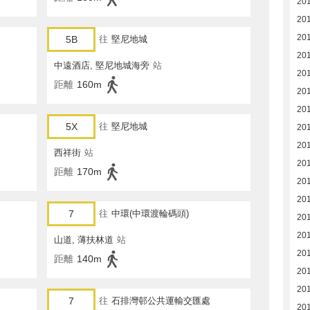
20
20
20
5B
往
堅尼地城
20
中遠酒店, 堅尼地城海旁
站
20
距離
160m
20
20
5X
往
堅尼地城
20
20
西祥街
站
20
距離
170m
20
20
7
往
中環(中環渡輪碼頭)
20
20
山道, 薄扶林道
站
201
距離
140m
20
20
7
往
石排灣邨公共運輸交匯處
20