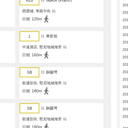
A10
往
鴨脷洲 (利樂街)
20
西寶城, 卑路乍街
站
201
距離
120m
20
20
201
1
往
摩星嶺
20
中遠酒店, 堅尼地城海旁
站
20
距離
160m
20
20
5B
往
銅鑼灣
20
20
歌連臣街, 堅尼地城海旁
站
20
距離
180m
20
20
5B
往
銅鑼灣
20
20
歌連臣街, 堅尼地城海旁
站
距離
180m