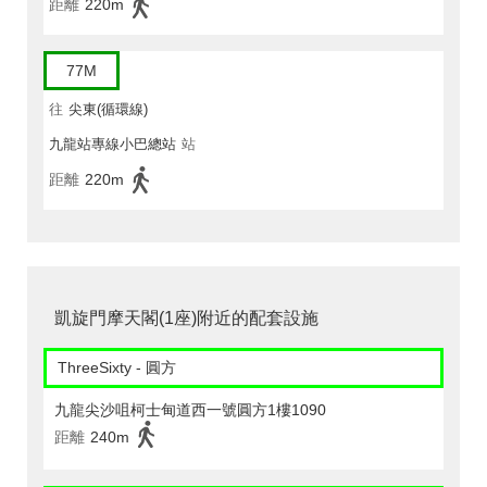
距離
220m
77M
往
尖東(循環線)
九龍站專線小巴總站
站
距離
220m
凱旋門摩天閣(1座)附近的配套設施
ThreeSixty - 圓方
九龍尖沙咀柯士甸道西一號圓方1樓1090
距離
240m