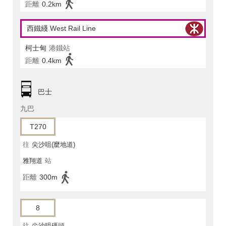
距離
0.2km
西鐵綫 West Rail Line
柯士甸
港鐵站
距離
0.4km
巴士
九巴
T270
往
尖沙咀(麼地道)
雅翔道
站
距離
300m
8
往
尖沙咀碼頭