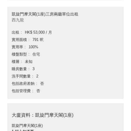
凱旋門摩天閣(1座)三房兩廳單位出租
西九龍
出租
HK$ 53,000 / 月
實用面積
791 呎
實用率
100%
樓盤類型
住宅
樓層
未知
睡房數量
3
洗手間數量
2
包括政府差餉
否
包括管理費
否
大廈資料：凱旋門摩天閣(1座)
凱旋門摩天閣(1座)