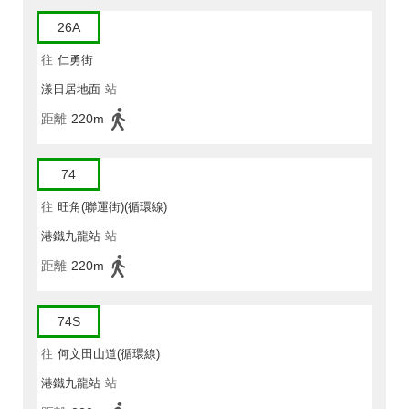
26A
往
仁勇街
漾日居地面
站
距離
220m
74
往
旺角(聯運街)(循環線)
港鐵九龍站
站
距離
220m
74S
往
何文田山道(循環線)
港鐵九龍站
站