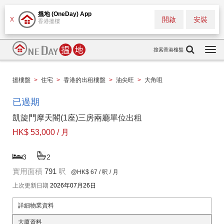
搵地 (OneDay) App
開啟
安裝
X
香港搵樓
搜索香港樓盤
Togg
navi
搵樓盤
>
住宅
>
香港的出租樓盤
>
油尖旺
>
大角咀
已過期
凱旋門摩天閣(1座)三房兩廳單位出租
HK$ 53,000 / 月
3
2
實用面積
791
呎
@HK$ 67
/ 呎 / 月
上次更新日期
2026年07月26日
詳細物業資料
大廈資料