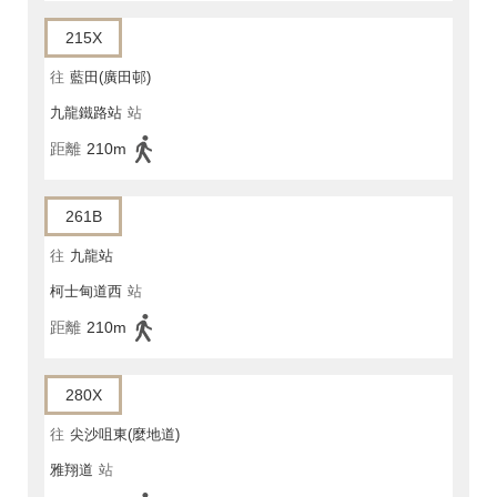
215X
往
藍田(廣田邨)
九龍鐵路站
站
距離
210m
261B
往
九龍站
柯士甸道西
站
距離
210m
280X
往
尖沙咀東(麼地道)
雅翔道
站