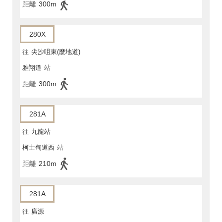
距離
300m
280X
往
尖沙咀東(麼地道)
雅翔道
站
距離
300m
281A
往
九龍站
柯士甸道西
站
距離
210m
281A
往
廣源