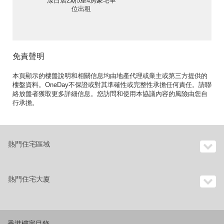
漾日居2期5座4房豪宅單
位出租
免責聲明
本頁顯示的樓盤說明和相關信息均由地產代理或業主或第三方提供的
樓盤資料。OneDay不保證或對其準確性或完整性承擔任何責任。請聯
絡放盤者獲取更多詳細信息。您訪問和使用本協議內容的風險由您自
行承擔。
熱門住宅區域
熱門住宅大廈
香港樓宇目錄