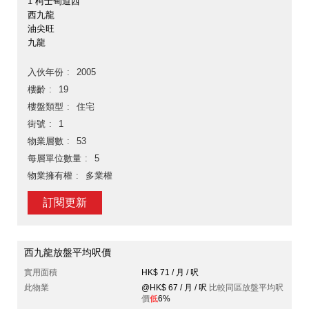
1 柯士甸道西
西九龍
油尖旺
九龍
入伙年份
2005
樓齡
19
樓盤類型
住宅
街號
1
物業層數
53
每層單位數量
5
物業擁有權
多業權
訂閱更新
西九龍放盤平均呎價
實用面積
HK$ 71 / 月 / 呎
此物業
@HK$ 67 / 月 / 呎
比較同區放盤平均呎
價
低
6%