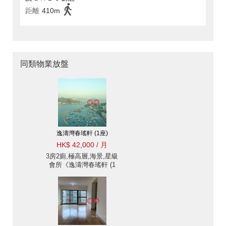
距離
410m
同類物業放盤
逸濤灣春瑤軒 (1座)
HK$ 42,000 / 月
3房2廁,極高層,海景,星級
會所《逸濤灣春瑤軒 (1
座)出租單位》