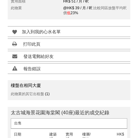
實用面積
HK$ 51 / 月 / 呎
此物業
@HK$ 39 / 月 / 呎
比較同區放盤平均呎
價
低
23%
加入到我的心水名單
打印此頁
發送電郵給好友
報告錯誤
樓盤在相同大廈
此物業的其它出租盤
(1)
太古城海景花園海棠閣 (40座)最近的成交紀錄
出售
日期
建築
實用
樓層/
HK$