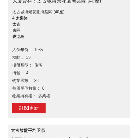
大廈資料：太古城海景花園海棠閣 (40座)
太古城海景花園海棠閣 (40座)
4 太榮路
太古
東區
香港島
入伙年份
1985
樓齡
39
樓盤類型
住宅
街號
4
物業層數
28
每層單位數量
8
物業擁有權
多業權
訂閱更新
太古放盤平均呎價