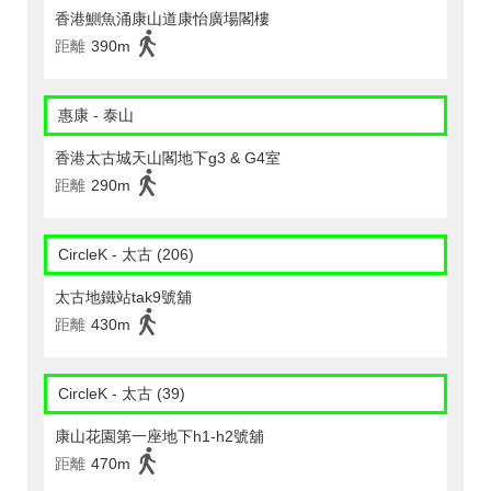
香港鰂魚涌康山道康怡廣場閣樓
距離
390m
惠康 - 泰山
香港太古城天山閣地下g3 & G4室
距離
290m
CircleK - 太古 (206)
太古地鐵站tak9號舖
距離
430m
CircleK - 太古 (39)
康山花園第一座地下h1-h2號舖
距離
470m