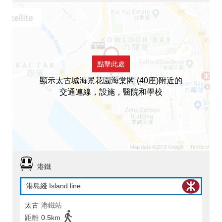
點擊此處
顯示太古城海景花園海棠閣 (40座)附近的
交通連線，設施，醫院和學校
港鐵
港島綫 Island line
太古
港鐵站
距離
0.5km