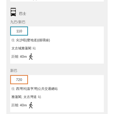
巴士
九巴/新巴
110
往
尖沙咀(麼地道)(循環線)
太古城雅蓮閣
站
距離
40m
新巴
720
往
西灣河(嘉亨灣)公共交通總站
雅蓮閣, 太古灣道
站
距離
40m