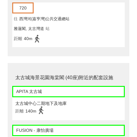
720
往
西灣河(嘉亨灣)公共交通總站
雅蓮閣, 太古灣道
站
距離
40m
太古城海景花園海棠閣 (40座)附近的配套設施
APITA 太古城
太古城中心二期地下及地庫
距離
140m
FUSION - 康怡廣場