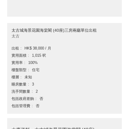
太古城海景花園海棠閣 (40座)三房兩廳單位出租
太古
出租
HK$ 38,000 / 月
實用面積
1,015 呎
實用率
100%
樓盤類型
住宅
樓層
未知
睡房數量
3
洗手間數量
2
包括政府差餉
否
包括管理費
否