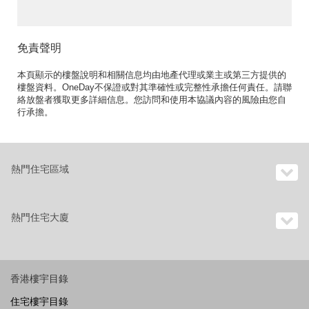
免責聲明
本頁顯示的樓盤說明和相關信息均由地產代理或業主或第三方提供的
樓盤資料。OneDay不保證或對其準確性或完整性承擔任何責任。請聯
絡放盤者獲取更多詳細信息。您訪問和使用本協議內容的風險由您自
行承擔。
熱門住宅區域
熱門住宅大廈
香港樓宇目錄
住宅樓宇目錄