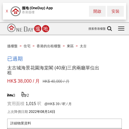
搵地 (OneDay) App
開啟
安裝
X
香港搵樓
搜索香港樓盤
Togg
navi
搵樓盤
>
住宅
>
香港的出租樓盤
>
東區
>
太古
已過期
太古城海景花園海棠閣 (40座)三房兩廳單位出
租
HK$ 38,000 / 月
HK$ 40,000 / 月
3
2
實用面積
1,015
呎
@HK$ 39
/ 呎 / 月
上次降價日期
2022年08月14日
詳細物業資料