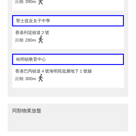
距離
390m
聖士提反女子中學
香港列堤頓道２號
距離
280m
柏明頓教育中心
香港巴丙頓道４號海明苑低層地下１號舖
距離
300m
同類物業放盤