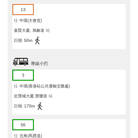
13
往
中環(大會堂)
嘉賢大廈, 旭龢道
站
距離
50m
專線小巴
3
往
中環(香港站公共運輸交匯處)
近寶城大廈,寶珊道
站
距離
170m
56
往
北角(馬寶道)