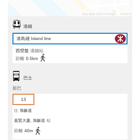
港鐵
港島綫 Island line
西營盤
港鐵站
距離
0.5km
巴士
新巴
13
往
旭龢道
嘉賢大廈, 旭龢道
站
距離
40m