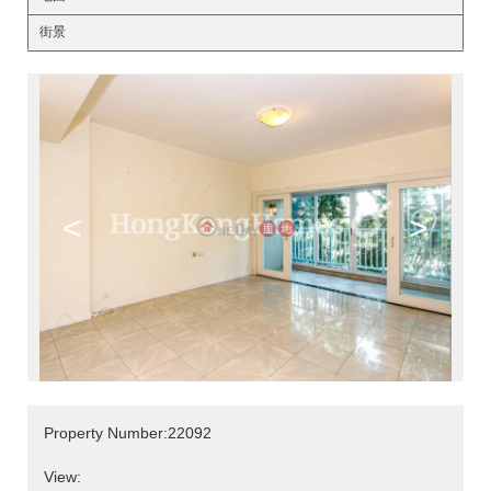
街景
<
>
Property Number:22092
View: