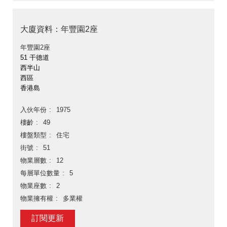
大廈資料：年豐園2座
年豐園2座
51 干德道
西半山
西區
香港島
入伙年份
1975
樓齡
49
樓盤類型
住宅
街號
51
物業層數
12
每層單位數量
5
物業座數
2
物業擁有權
多業權
訂閱更新