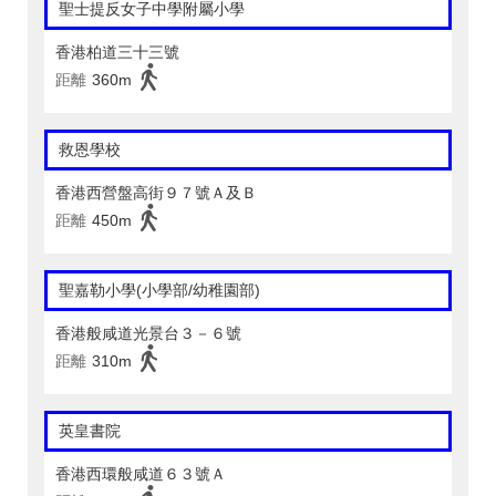
聖士提反女子中學附屬小學
香港柏道三十三號
距離
360m
救恩學校
香港西營盤高街９７號Ａ及Ｂ
距離
450m
聖嘉勒小學(小學部/幼稚園部)
香港般咸道光景台３－６號
距離
310m
英皇書院
香港西環般咸道６３號Ａ