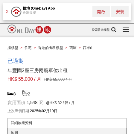
搵地 (OneDay) App
開啟
安裝
X
香港搵樓
搜索香港樓盤
Togg
navi
搵樓盤
>
住宅
>
香港的出租樓盤
>
西區
>
西半山
已過期
年豐園2座三房兩廳單位出租
HK$ 55,000 / 月
HK$ 65,000 / 月
3
2
實用面積
1,548
呎
@HK$ 32
/ 呎 / 月
上次降價日期
2025年02月19日
詳細物業資料
地圖