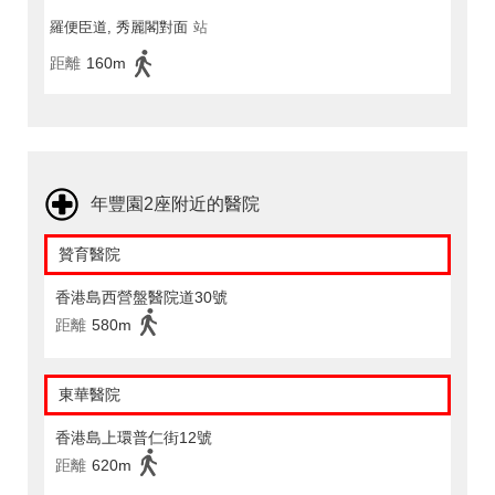
羅便臣道, 秀麗閣對面
站
距離
160m
年豐園2座附近的醫院
贊育醫院
香港島西營盤醫院道30號
距離
580m
東華醫院
香港島上環普仁街12號
距離
620m