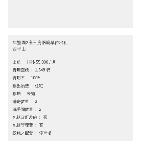
年豐園2座三房兩廳單位出租
西半山
出租
HK$ 55,000 / 月
實用面積
1,548 呎
實用率
100%
樓盤類型
住宅
樓層
未知
睡房數量
3
洗手間數量
2
包括政府差餉
否
包括管理費
否
設施／配套
停車場