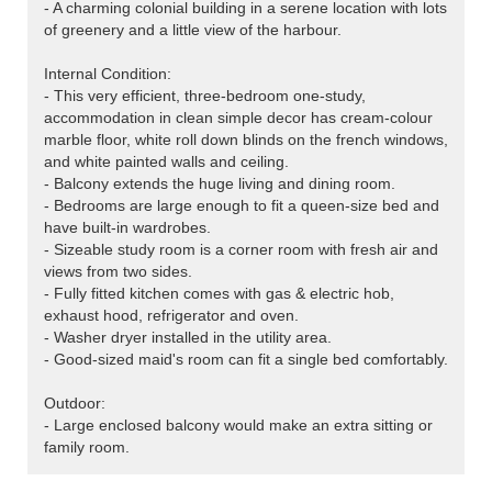
- A charming colonial building in a serene location with lots
of greenery and a little view of the harbour.
Internal Condition:
- This very efficient, three-bedroom one-study,
accommodation in clean simple decor has cream-colour
marble floor, white roll down blinds on the french windows,
and white painted walls and ceiling.
- Balcony extends the huge living and dining room.
- Bedrooms are large enough to fit a queen-size bed and
have built-in wardrobes.
- Sizeable study room is a corner room with fresh air and
views from two sides.
- Fully fitted kitchen comes with gas & electric hob,
exhaust hood, refrigerator and oven.
- Washer dryer installed in the utility area.
- Good-sized maid's room can fit a single bed comfortably.
Outdoor:
- Large enclosed balcony would make an extra sitting or
family room.