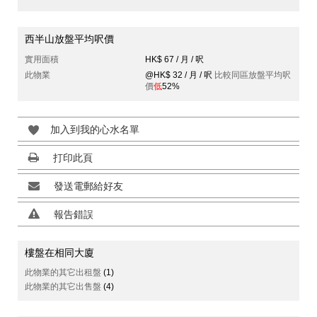
西半山放盤平均呎價
實用面積
HK$ 67 / 月 / 呎
此物業
@HK$ 32 / 月 / 呎
比較同區放盤平均呎
價
低
52%
加入到我的心水名單
打印此頁
發送電郵給好友
報告錯誤
樓盤在相同大廈
此物業的其它出租盤
(1)
此物業的其它出售盤
(4)