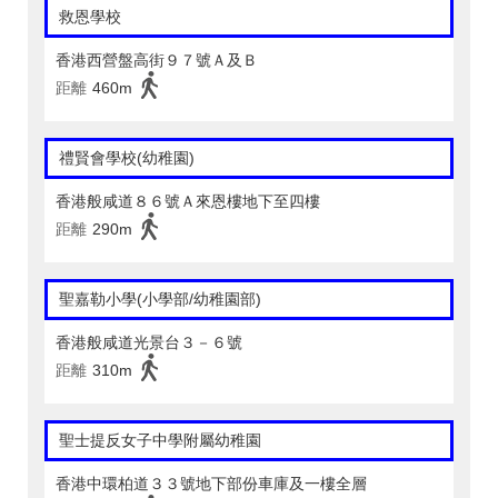
救恩學校
香港西營盤高街９７號Ａ及Ｂ
距離
460m
禮賢會學校(幼稚園)
香港般咸道８６號Ａ來恩樓地下至四樓
距離
290m
聖嘉勒小學(小學部/幼稚園部)
香港般咸道光景台３－６號
距離
310m
聖士提反女子中學附屬幼稚園
香港中環柏道３３號地下部份車庫及一樓全層