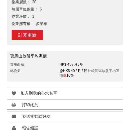
物業層數
20
每層單位數量
6
物業座數
1
物業擁有權
多業權
訂閱更新
寶馬山放盤平均呎價
實用面積
HK$ 45 / 月 / 呎
此物業
@HK$ 40 / 月 / 呎
比較同區放盤平均呎
價
低
10%
加入到我的心水名單
打印此頁
發送電郵給好友
報告錯誤