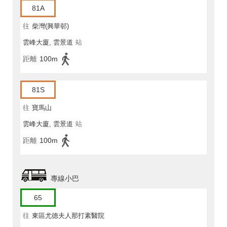
81A
往
柴灣(興華邨)
雲峰大廈, 雲景道
站
距離
100m
81S
往
寶馬山
雲峰大廈, 雲景道
站
距離
100m
專線小巴
65
往
東區尤德夫人那打素醫院