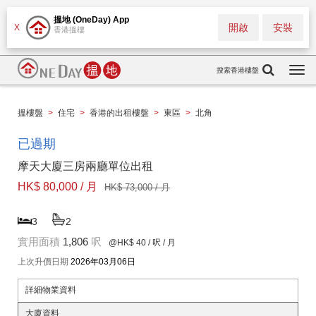
搵地 (OneDay) App
開啟
安裝
X
香港搵樓
搜索香港樓盤
Togg
navi
搵樓盤
>
住宅
>
香港的出租樓盤
>
東區
>
北角
已過期
摩天大廈三房兩廳單位出租
HK$ 80,000 / 月
HK$ 73,000 / 月
3
2
實用面積
1,806
呎
@HK$ 40
/ 呎 / 月
上次升價日期
2026年03月06日
詳細物業資料
大廈資料