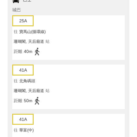
城巴
25A
往
寶馬山(循環線)
珊瑚閣, 天后廟道
站
距離
40m
41A
往
北角碼頭
珊瑚閣, 天后廟道
站
距離
50m
41A
往
華富(中)