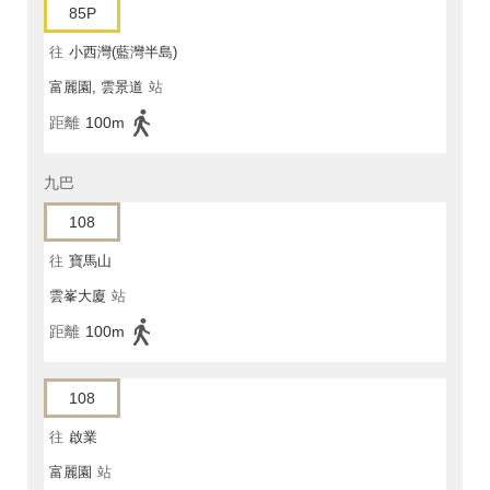
85P
往
小西灣(藍灣半島)
富麗園, 雲景道
站
距離
100m
九巴
108
往
寶馬山
雲峯大廈
站
距離
100m
108
往
啟業
富麗園
站