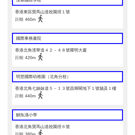
漢基國際學校
香港東區寶馬山道校園徑１號
距離
460m
國際事務書院
香港北角渣華道４２－４８號耀明大廈
距離
420m
明慧國際幼稚園（北角分校）
香港北角七姊妹道５－１３號昌輝閣地下１號舖及１樓
距離
440m
鰂魚涌小學
香港北角寶馬山道校園徑６號
距離
380m