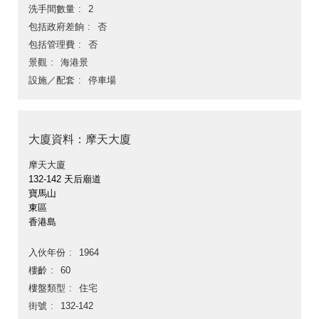
洗手間數量
2
包括政府差餉
否
包括管理費
否
景觀
海港景
設施／配套
停車場
大廈資料：摩天大廈
摩天大廈
132-142 天后廟道
寶馬山
東區
香港島
入伙年份
1964
樓齡
60
樓盤類型
住宅
街號
132-142