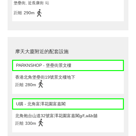
堡壘街, 近長康街
站
距離
290m
摩天大廈附近的配套設施
PARKNSHOP - 堡壘街景文樓
香港北角堡壘街19號景文樓地下
距離
280m
U購 - 北角富澤花園富嘉閣
北角炮台山道32號富澤花園富嘉閣g/f,a&b舖
距離
330m