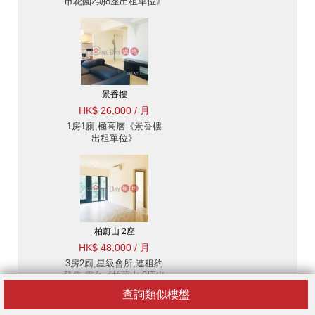
市花園2期8座出租單位》
景香樓
HK$ 26,000 / 月
1房1廁,極高層《景香樓
出租單位》
柏蔚山 2座
HK$ 48,000 / 月
3房2廁,星級會所,連租約
發售,露台《柏蔚山 2座出
租單位》
查詢類似樓盤