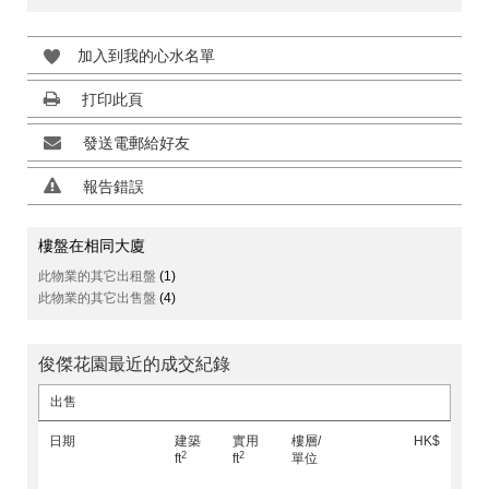
加入到我的心水名單
打印此頁
發送電郵給好友
報告錯誤
樓盤在相同大廈
此物業的其它出租盤
(1)
此物業的其它出售盤
(4)
俊傑花園最近的成交紀錄
出售
日期
建築
實用
樓層/
HK$
2
2
ft
ft
單位