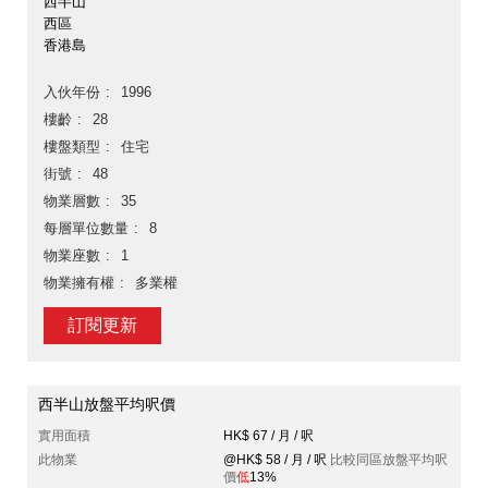
西半山
西區
香港島
入伙年份
1996
樓齡
28
樓盤類型
住宅
街號
48
物業層數
35
每層單位數量
8
物業座數
1
物業擁有權
多業權
訂閱更新
西半山放盤平均呎價
實用面積
HK$ 67 / 月 / 呎
此物業
@HK$ 58 / 月 / 呎
比較同區放盤平均呎
價
低
13%