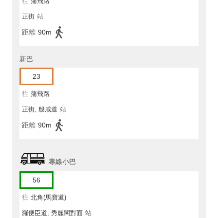
往
蒲飛路
正街
站
距離
90m
新巴
23
往
蒲飛路
正街, 般咸道
站
距離
90m
專線小巴
56
往
北角(馬寶道)
羅便臣道, 秀麗閣對面
站