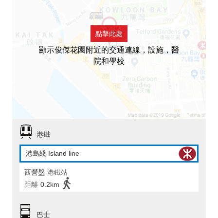
點擊此處
顯示俊傑花園附近的交通連線，設施，醫
院和學校
港鐵
港島綫 Island line
西營盤
港鐵站
距離
0.2km
巴士