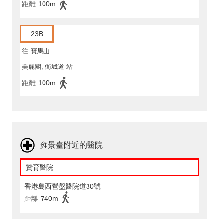
距離
100m
23B
往
寶馬山
美麗閣, 衛城道
站
距離
100m
雍景臺附近的醫院
贊育醫院
香港島西營盤醫院道30號
距離
740m