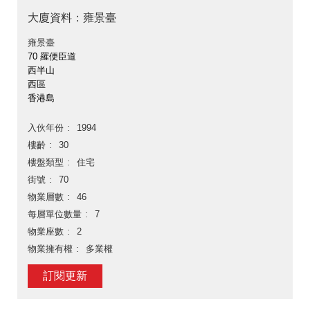
大廈資料：雍景臺
雍景臺
70 羅便臣道
西半山
西區
香港島
入伙年份
1994
樓齡
30
樓盤類型
住宅
街號
70
物業層數
46
每層單位數量
7
物業座數
2
物業擁有權
多業權
訂閱更新