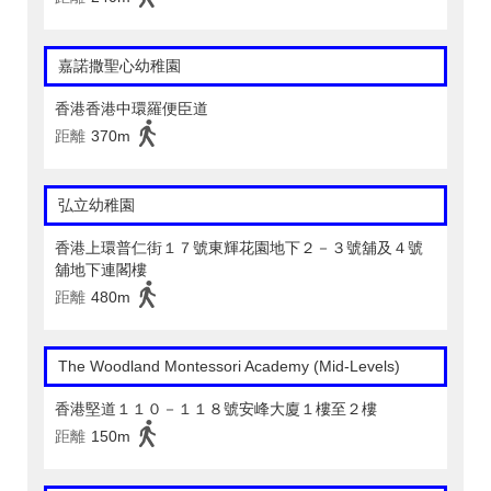
嘉諾撒聖心幼稚園
香港香港中環羅便臣道
距離
370m
弘立幼稚園
香港上環普仁街１７號東輝花園地下２－３號舖及４號
舖地下連閣樓
距離
480m
The Woodland Montessori Academy (Mid-Levels)
香港堅道１１０－１１８號安峰大廈１樓至２樓
距離
150m