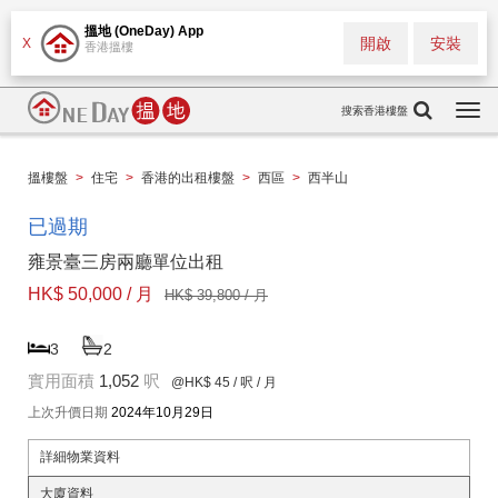
搵地 (OneDay) App
開啟
安裝
X
香港搵樓
搜索香港樓盤
Togg
navi
搵樓盤
>
住宅
>
香港的出租樓盤
>
西區
>
西半山
已過期
雍景臺三房兩廳單位出租
HK$ 50,000 / 月
HK$ 39,800 / 月
3
2
實用面積
1,052
呎
@HK$ 45
/ 呎 / 月
上次升價日期
2024年10月29日
詳細物業資料
大廈資料