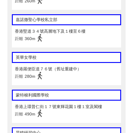
距離
260m
嘉諾撒聖心學校私立部
香港堅道３４號高層地下及１樓至６樓
距離
360m
英華女學校
香港羅便臣道７６號（舊址重建中）
距離
280m
蒙特梭利國際學校
香港上環普仁街１７號東輝花園１樓１室及閣樓
距離
490m
昊晴研習中心