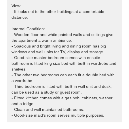
View:
- It looks out to the other buildings at a comfortable
distance.
Internal Condition:
- Wooden floor and white painted walls and ceilings give
the apartment a warm ambience.
- Spacious and bright living and dining room has big
windows and wall units for TV, display and storage.
- Good-size master bedroom comes with ensuite
bathroom is fitted king size bed with built-in wardrobe and
shelves.
- The other two bedrooms can each fit a double bed with
a wardrobe.
- Third bedroom is fitted with built-in wall unit and desk,
can be used as a study or guest room.
- Fitted kitchen comes with a gas hob, cabinets, washer
and a fridge.
- Clean and well maintained bathrooms.
- Good-size maid's room serves multiple purposes.