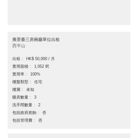
雍景臺三房兩廳單位出租
西半山
出租
HK$ 50,000 / 月
實用面積
1,052 呎
實用率
100%
樓盤類型
住宅
樓層
未知
睡房數量
3
洗手間數量
2
包括政府差餉
否
包括管理費
否