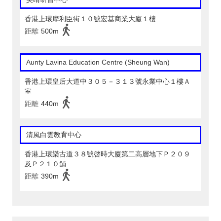
香港上環摩利臣街１０號宏基商業大廈１樓
距離
500m
Aunty Lavina Education Centre (Sheung Wan)
香港上環皇后大道中３０５－３１３號永業中心１樓Ａ
室
距離
440m
清風白雲教育中心
香港上環樂古道３８號啓時大廈第二高層地下Ｐ２０９
及Ｐ２１０舖
距離
390m