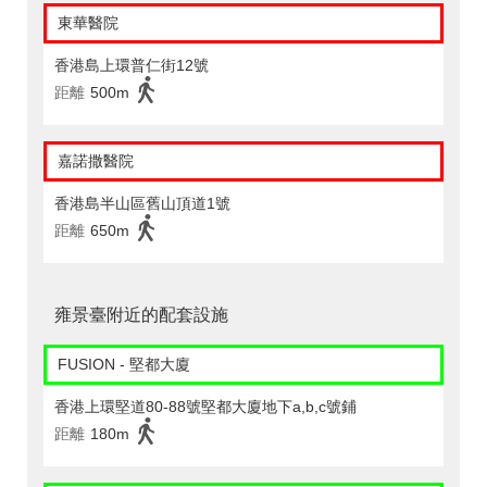
東華醫院
香港島上環普仁街12號
距離
500m
嘉諾撒醫院
香港島半山區舊山頂道1號
距離
650m
雍景臺附近的配套設施
FUSION - 堅都大廈
香港上環堅道80-88號堅都大廈地下a,b,c號鋪
距離
180m