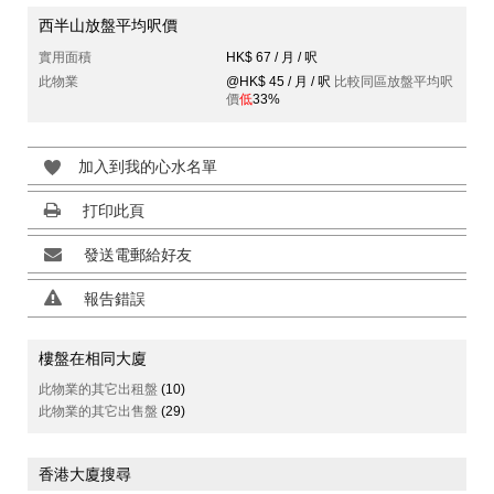
西半山放盤平均呎價
實用面積
HK$ 67 / 月 / 呎
此物業
@HK$ 45 / 月 / 呎
比較同區放盤平均呎
價
低
33%
加入到我的心水名單
打印此頁
發送電郵給好友
報告錯誤
樓盤在相同大廈
此物業的其它出租盤
(10)
此物業的其它出售盤
(29)
香港大廈搜尋