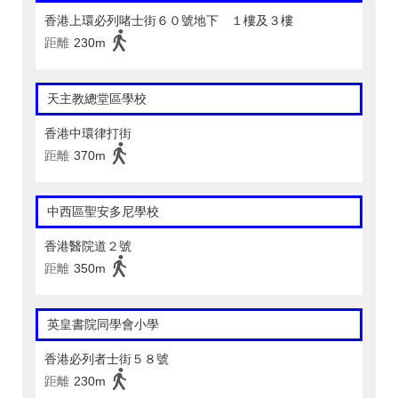
香港上環必列啫士街６０號地下 １樓及３樓
距離
230m
天主教總堂區學校
香港中環律打街
距離
370m
中西區聖安多尼學校
香港醫院道２號
距離
350m
英皇書院同學會小學
香港必列者士街５８號
距離
230m