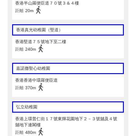
香港半山羅便臣道７０號３＆４樓
距離
20m
香港真光幼稚園（堅道）
香港堅道７５號地下至二樓
距離
240m
嘉諾撒聖心幼稚園
香港香港中環羅便臣道
距離
370m
弘立幼稚園
香港上環普仁街１７號東輝花園地下２－３號舖及４號
舖地下連閣樓
距離
480m