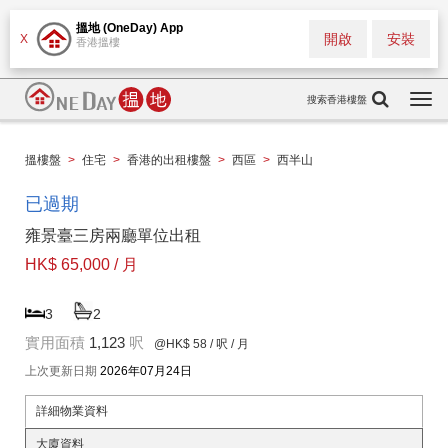
搵地 (OneDay) App
開啟
安裝
X
香港搵樓
搜索香港樓盤
Togg
navi
搵樓盤
>
住宅
>
香港的出租樓盤
>
西區
>
西半山
已過期
雍景臺三房兩廳單位出租
HK$ 65,000 / 月
3
2
實用面積
1,123
呎
@HK$ 58
/ 呎 / 月
上次更新日期
2026年07月24日
詳細物業資料
大廈資料