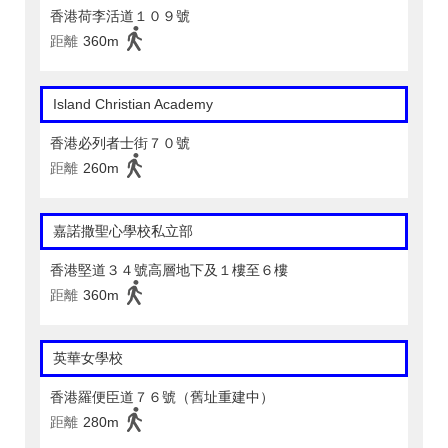
香港荷李活道１０９號
距離
360m
Island Christian Academy
香港必列者士街７０號
距離
260m
嘉諾撒聖心學校私立部
香港堅道３４號高層地下及１樓至６樓
距離
360m
英華女學校
香港羅便臣道７６號（舊址重建中）
距離
280m