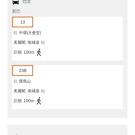
巴士
新巴
13
往
中環(大會堂)
美麗閣, 衛城道
站
距離
100m
23B
往
寶馬山
美麗閣, 衛城道
站
距離
100m