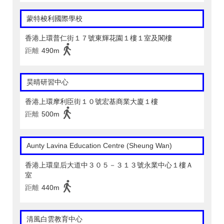
蒙特梭利國際學校
香港上環普仁街１７號東輝花園１樓１室及閣樓
距離
490m
昊晴研習中心
香港上環摩利臣街１０號宏基商業大廈１樓
距離
500m
Aunty Lavina Education Centre (Sheung Wan)
香港上環皇后大道中３０５－３１３號永業中心１樓Ａ
室
距離
440m
清風白雲教育中心