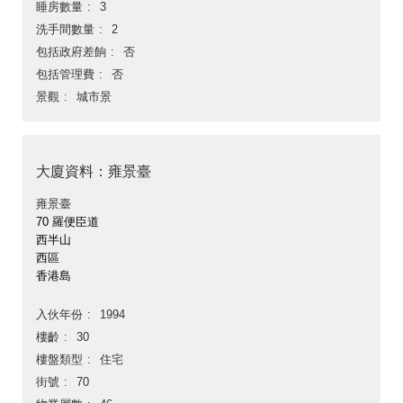
睡房數量
3
洗手間數量
2
包括政府差餉
否
包括管理費
否
景觀
城市景
大廈資料：雍景臺
雍景臺
70 羅便臣道
西半山
西區
香港島
入伙年份
1994
樓齡
30
樓盤類型
住宅
街號
70