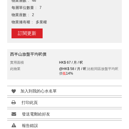
物業層數
46
每層單位數量
7
物業座數
2
物業擁有權
多業權
訂閱更新
西半山放盤平均呎價
實用面積
HK$ 67 / 月 / 呎
此物業
@HK$ 58 / 月 / 呎
比較同區放盤平均呎
價
低
14%
加入到我的心水名單
打印此頁
發送電郵給好友
報告錯誤