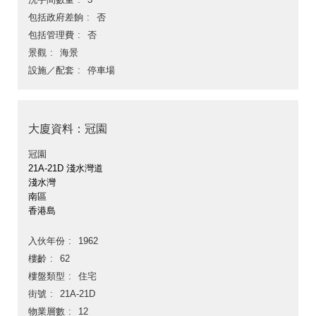
包括政府差餉
否
包括管理費
否
景觀
海景
設施／配套
停車場
大廈資料：冠園
冠園
21A-21D 淺水灣道
淺水灣
南區
香港島
入伙年份
1962
樓齡
62
樓盤類型
住宅
街號
21A-21D
物業層數
12