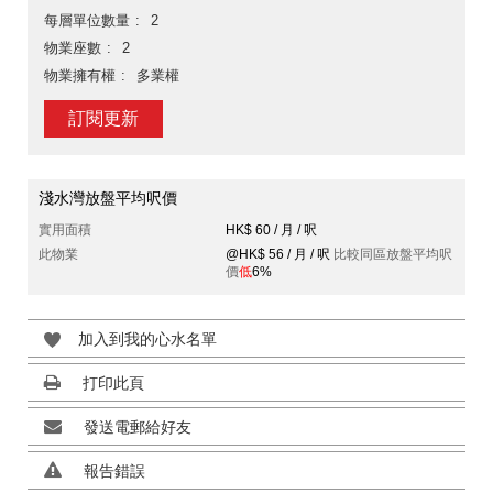
每層單位數量
2
物業座數
2
物業擁有權
多業權
訂閱更新
淺水灣放盤平均呎價
實用面積
HK$ 60 / 月 / 呎
此物業
@HK$ 56 / 月 / 呎
比較同區放盤平均呎
價
低
6%
加入到我的心水名單
打印此頁
發送電郵給好友
報告錯誤