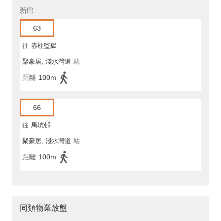
新巴
63
往
赤柱監獄
聚豪居, 淺水灣道
站
距離
100m
66
往
馬坑邨
聚豪居, 淺水灣道
站
距離
100m
同類物業放盤