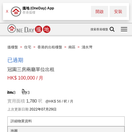
搵地 (OneDay) App
開啟
安裝
X
香港搵樓
搜索香港樓盤
Togg
navi
搵樓盤
>
住宅
>
香港的出租樓盤
>
南區
>
淺水灣
已過期
冠園三房兩廳單位出租
HK$ 100,000 / 月
3
3
實用面積
1,780
呎
@HK$ 56
/ 呎 / 月
上次更新日期
2022年07月29日
詳細物業資料
地圖