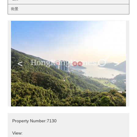
街景
<
>
Property Number:7130
View: