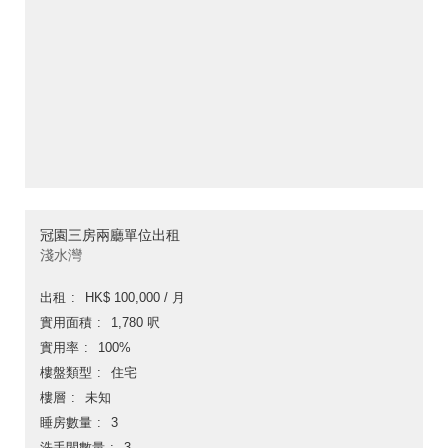
冠園三房兩廳單位出租
淺水灣
出租
HK$ 100,000 / 月
實用面積
1,780 呎
實用率
100%
樓盤類型
住宅
樓層
未知
睡房數量
3
洗手間數量
3