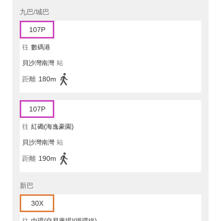
九巴/城巴
107P
往
數碼港
貝沙灣南灣
站
距離
180m
107P
往
紅磡(海逸豪園)
貝沙灣南灣
站
距離
190m
新巴
30X
往
中環(交易廣場)(循環線)