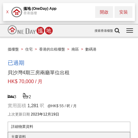
搵地 (OneDay) App
開啟
安裝
X
香港搵樓
搜索香港樓盤
Togg
navi
搵樓盤
>
住宅
>
香港的出租樓盤
>
南區
>
數碼港
已過期
貝沙灣4期三房兩廳單位出租
HK$ 70,000 / 月
3
2
實用面積
1,281
呎
@HK$ 55
/ 呎 / 月
上次更新日期
2023年12月19日
詳細物業資料
大廈資料