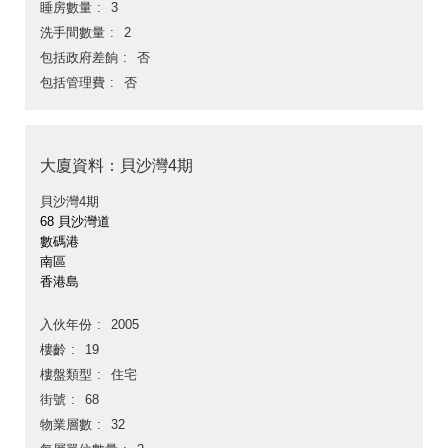
睡房數量
3
洗手間數量
2
包括政府差餉
否
包括管理費
否
大廈資料：貝沙灣4期
貝沙灣4期
68 貝沙灣道
數碼港
南區
香港島
入伙年份
2005
樓齡
19
樓盤類型
住宅
街號
68
物業層數
32