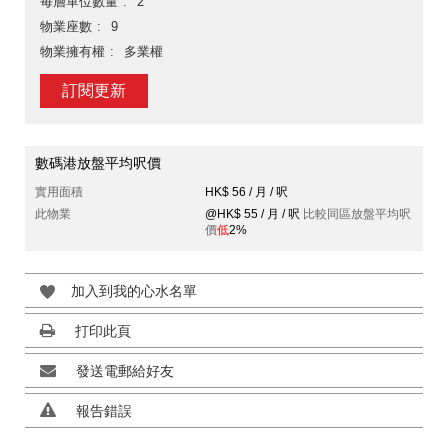
每層單位數量
2
物業座數
9
物業擁有權
多業權
訂閱更新
數碼港放盤平均呎價
實用面積
HK$ 56 / 月 / 呎
此物業
@HK$ 55 / 月 / 呎
比較同區放盤平均呎
價
低
2%
加入到我的心水名單
打印此頁
發送電郵給好友
報告錯誤