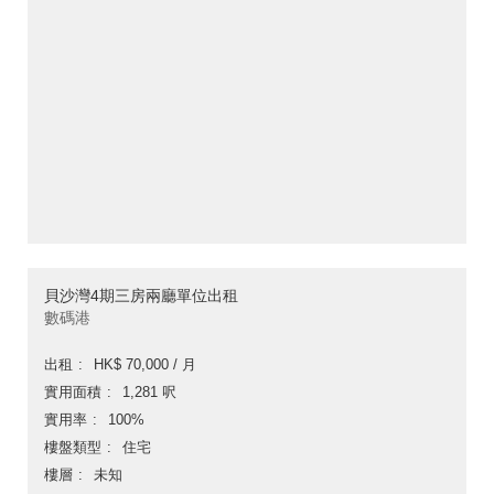
貝沙灣4期三房兩廳單位出租
數碼港
出租
HK$ 70,000 / 月
實用面積
1,281 呎
實用率
100%
樓盤類型
住宅
樓層
未知