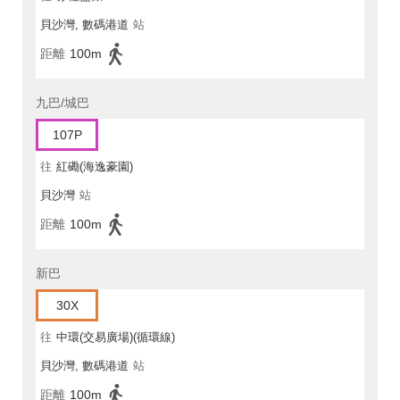
貝沙灣, 數碼港道
站
距離
100m
九巴/城巴
107P
往
紅磡(海逸豪園)
貝沙灣
站
距離
100m
新巴
30X
往
中環(交易廣場)(循環線)
貝沙灣, 數碼港道
站
距離
100m