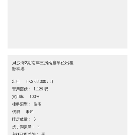
貝沙灣2期南岸三房兩廳單位出租
數碼港
出租
HK$ 68,000 / 月
實用面積
1,129 呎
實用率
100%
樓盤類型
住宅
樓層
未知
睡房數量
3
洗手間數量
2
包括政府差餉
否