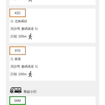
42C
往
北角碼頭
貝沙灣, 數碼港道
站
距離
100m
970
往
蘇屋
貝沙灣, 數碼港道
站
距離
100m
專線小巴
58M