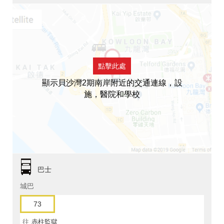
點擊此處
顯示貝沙灣2期南岸附近的交通連線，設
施，醫院和學校
巴士
城巴
73
往
赤柱監獄