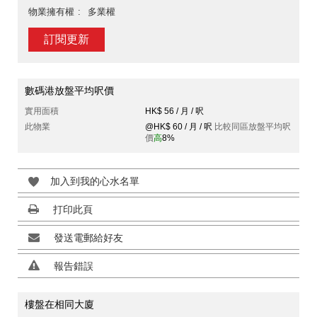
物業擁有權
多業權
訂閱更新
數碼港放盤平均呎價
實用面積
HK$ 56 / 月 / 呎
此物業
@HK$ 60 / 月 / 呎
比較同區放盤平均呎
價
高
8%
加入到我的心水名單
打印此頁
發送電郵給好友
報告錯誤
樓盤在相同大廈