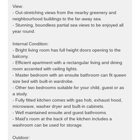
View:
- Out-stretching views from the nearby greenery and
neighbourhood buildings to the far-away sea.
- Stunning, boundless partial sea views to be enjoyed all
year round.
Internal Condition:
- Bright living room has full height doors opening to the
balcony.
- Efficient apartment with a rectangular living and dining
room accented with ceiling lights.
- Master bedroom with an ensuite bathroom can fit queen
size bed with built-in wardrobe.
- Other two bedrooms suitable for your child, guest or as
a study.
- Fully fitted kitchen comes with gas hob, exhaust hood,
microwave, washer dryer and built-in cabinets.
- Well maintained ensuite and guest bathrooms.
- Maid's room at the back of the kitchen includes a
washroom can be used for storage.
Outdoor: