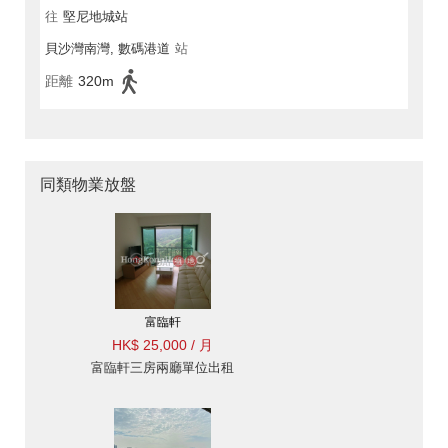
往
堅尼地城站
貝沙灣南灣, 數碼港道
站
距離
320m
同類物業放盤
富臨軒
HK$ 25,000 / 月
富臨軒三房兩廳單位出租