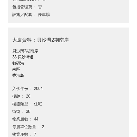
包括管理費
否
設施／配套
停車場
大廈資料：貝沙灣2期南岸
貝沙灣2期南岸
38 貝沙灣道
數碼港
南區
香港島
入伙年份
2004
樓齡
20
樓盤類型
住宅
街號
38
物業層數
44
每層單位數量
2
物業座數
7