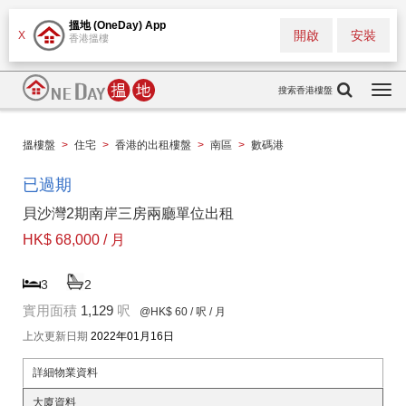
搵地 (OneDay) App
開啟
安裝
X
香港搵樓
搜索香港樓盤
Togg
navi
搵樓盤
>
住宅
>
香港的出租樓盤
>
南區
>
數碼港
已過期
貝沙灣2期南岸三房兩廳單位出租
HK$ 68,000 / 月
3
2
實用面積
1,129
呎
@HK$ 60
/ 呎 / 月
上次更新日期
2022年01月16日
詳細物業資料
大廈資料