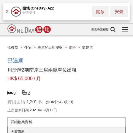
搵地 (OneDay) App
開啟
安裝
X
香港搵樓
搜索香港樓盤
Togg
navi
搵樓盤
>
住宅
>
香港的出租樓盤
>
南區
>
數碼港
已過期
貝沙灣2期南岸三房兩廳單位出租
HK$ 65,000 / 月
3
2
實用面積
1,201
呎
@HK$ 54
/ 呎 / 月
上次更新日期
2021年09月12日
詳細物業資料
大廈資料