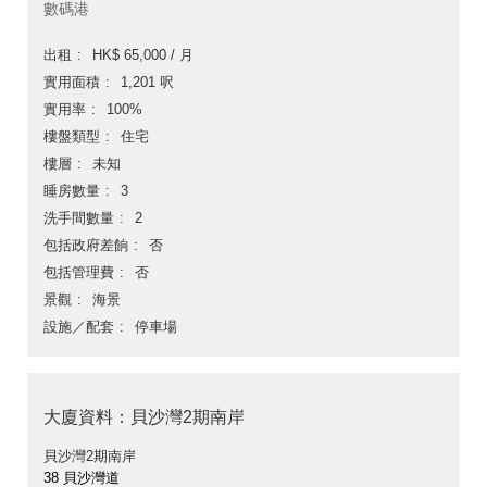
數碼港
出租
HK$ 65,000 / 月
實用面積
1,201 呎
實用率
100%
樓盤類型
住宅
樓層
未知
睡房數量
3
洗手間數量
2
包括政府差餉
否
包括管理費
否
景觀
海景
設施／配套
停車場
大廈資料：貝沙灣2期南岸
貝沙灣2期南岸
38 貝沙灣道