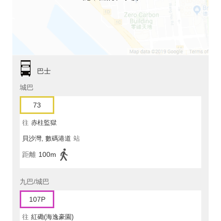
巴士
城巴
73
往
赤柱監獄
貝沙灣, 數碼港道
站
距離
100m
九巴/城巴
107P
往
紅磡(海逸豪園)