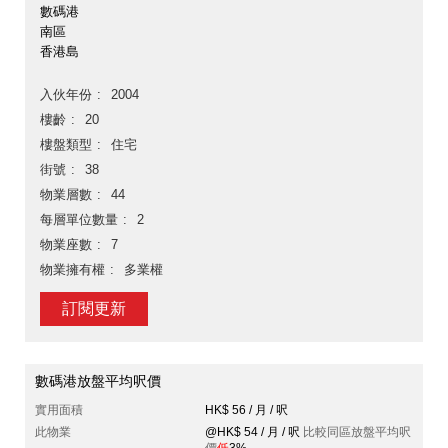
數碼港
南區
香港島
入伙年份
2004
樓齡
20
樓盤類型
住宅
街號
38
物業層數
44
每層單位數量
2
物業座數
7
物業擁有權
多業權
訂閱更新
數碼港放盤平均呎價
實用面積
HK$ 56 / 月 / 呎
此物業
@HK$ 54 / 月 / 呎
比較同區放盤平均呎