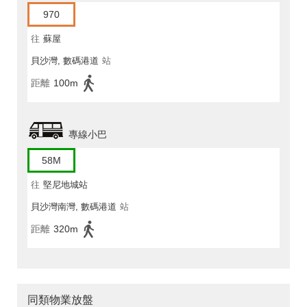
970
往
蘇屋
貝沙灣, 數碼港道
站
距離
100m
專線小巴
58M
往
堅尼地城站
貝沙灣南灣, 數碼港道
站
距離
320m
同類物業放盤