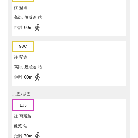
往
堅道
高街, 般咸道
站
距離
60m
93C
往
堅道
高街, 般咸道
站
距離
60m
九巴/城巴
103
往
蒲飛路
豫苑
站
距離
70m