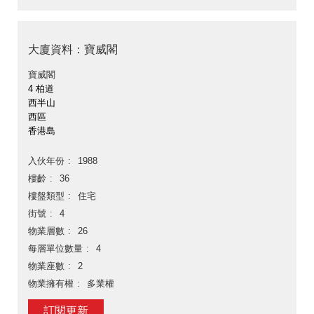
大廈資料：寶威閣
寶威閣
4 柏道
西半山
西區
香港島
入伙年份
1988
樓齡
36
樓盤類型
住宅
街號
4
物業層數
26
每層單位數量
4
物業座數
2
物業擁有權
多業權
訂閱更新