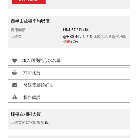
西半山放盤平均呎價
實用面積
HK$ 67 / 月 / 呎
此物業
@HK$ 46 / 月 / 呎
比較同區放盤平均呎
價
低
32%
加入到我的心水名單
打印此頁
發送電郵給好友
報告錯誤
樓盤在相同大廈
此物業的其它出售盤
(5)