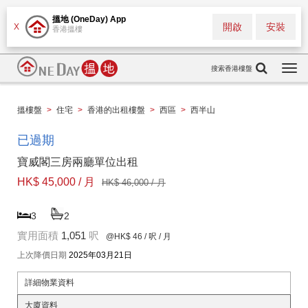
搵地 (OneDay) App
開啟
安裝
X
香港搵樓
搜索香港樓盤
Togg
navi
搵樓盤
>
住宅
>
香港的出租樓盤
>
西區
>
西半山
已過期
寶威閣三房兩廳單位出租
HK$ 45,000 / 月
HK$ 46,000 / 月
3
2
實用面積
1,051
呎
@HK$ 46
/ 呎 / 月
上次降價日期
2025年03月21日
詳細物業資料
大廈資料