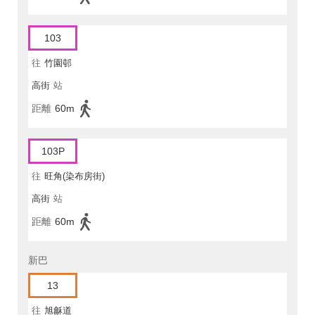
103
往
竹園邨
高街
站
距離
60m
103P
往
旺角(染布房街)
高街
站
距離
60m
新巴
13
往
旭龢道