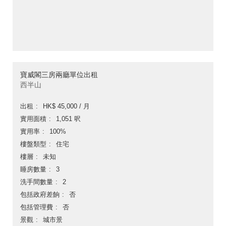
寶威閣三房兩廳單位出租
西半山
出租
HK$ 45,000 / 月
實用面積
1,051 呎
實用率
100%
樓盤類型
住宅
樓層
未知
睡房數量
3
洗手間數量
2
包括政府差餉
否
包括管理費
否
景觀
城市景