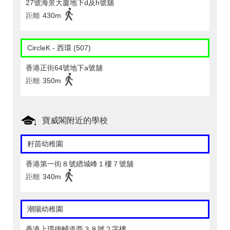
27號海景大廈地下d及h號舖
距離
430m
CircleK - 西環 (507)
香港正街64號地下a號舖
距離
350m
寶威閣附近的學校
籽苗幼稚園
香港第一街８號縉城峰１樓７號舖
距離
340m
潮陽幼稚園
香港上環德輔道西３８號２字樓