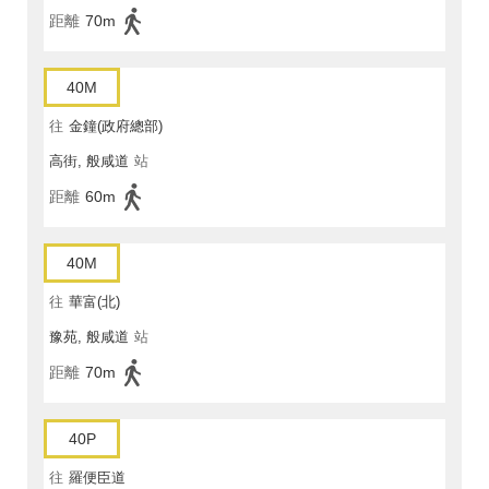
距離
70m
40M
往
金鐘(政府總部)
高街, 般咸道
站
距離
60m
40M
往
華富(北)
豫苑, 般咸道
站
距離
70m
40P
往
羅便臣道