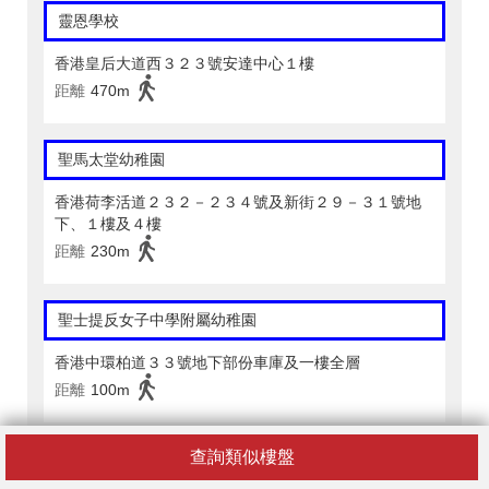
靈恩學校
香港皇后大道西３２３號安達中心１樓
距離
470m
聖馬太堂幼稚園
香港荷李活道２３２－２３４號及新街２９－３１號地
下、１樓及４樓
距離
230m
聖士提反女子中學附屬幼稚園
香港中環柏道３３號地下部份車庫及一樓全層
距離
100m
查詢類似樓盤
弘立幼稚園