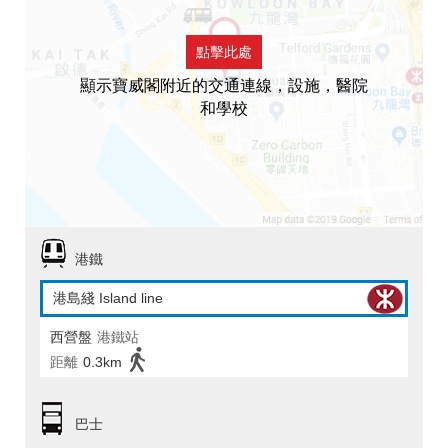
點擊此處
顯示寶威閣附近的交通連線，設施，醫院
和學校
港鐵
港島綫 Island line
西營盤
港鐵站
距離
0.3km
巴士