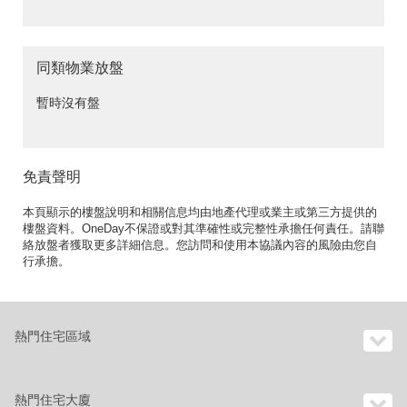
同類物業放盤
暫時沒有盤
免責聲明
本頁顯示的樓盤說明和相關信息均由地產代理或業主或第三方提供的
樓盤資料。OneDay不保證或對其準確性或完整性承擔任何責任。請聯
絡放盤者獲取更多詳細信息。您訪問和使用本協議內容的風險由您自
行承擔。
熱門住宅區域
熱門住宅大廈