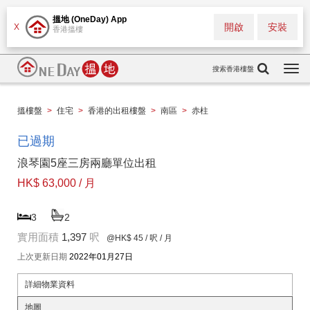
搵地 (OneDay) App
開啟
安裝
X
香港搵樓
搜索香港樓盤
Togg
navi
搵樓盤
>
住宅
>
香港的出租樓盤
>
南區
>
赤柱
已過期
浪琴園5座三房兩廳單位出租
HK$ 63,000 / 月
3
2
實用面積
1,397
呎
@HK$ 45
/ 呎 / 月
上次更新日期
2022年01月27日
詳細物業資料
地圖