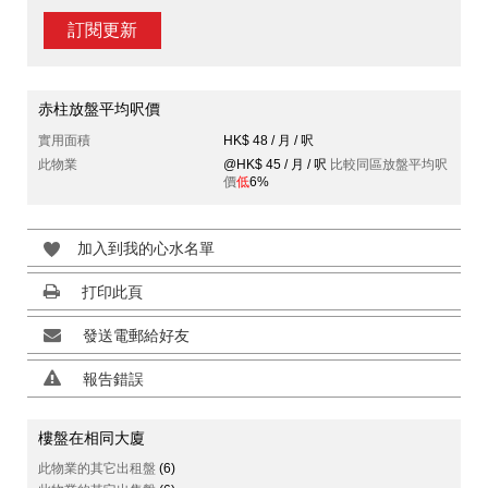
訂閱更新
赤柱放盤平均呎價
實用面積
HK$ 48 / 月 / 呎
此物業
@HK$ 45 / 月 / 呎
比較同區放盤平均呎
價
低
6%
加入到我的心水名單
打印此頁
發送電郵給好友
報告錯誤
樓盤在相同大廈
此物業的其它出租盤
(6)