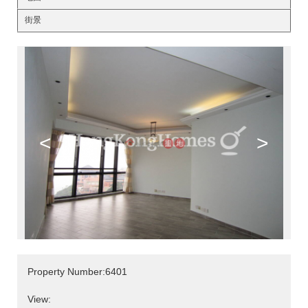
街景
<
>
Property Number:6401
View: