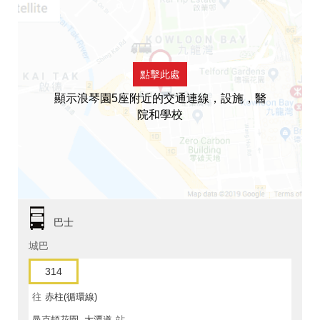
點擊此處
顯示浪琴園5座附近的交通連線，設施，醫
院和學校
巴士
城巴
314
往
赤柱(循環線)
曼克頓花園, 大潭道
站