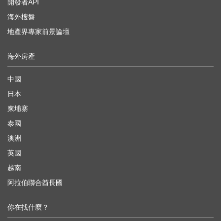
開發者API
海外樓盤
地產界專家前景論壇
海外房產
中國
日本
柬埔寨
泰國
澳洲
英國
越南
阿拉伯聯合酋長國
你在找什麼？