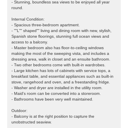
- Stunning, boundless sea views to be enjoyed all year
round.
Internal Condition:
- Spacious three-bedroom apartment.
- ""L"" shaped"" living and dining room with new, stylish,
Spanish stone floorings, stunning full ocean views and
access to a balcony.
- Master bedroom also has floor-to-ceiling windows
making the most of the sweeping vista, and includes a
dressing area, walk in closet and an ensuite bathroom.
- Two other bedrooms come with built-in wardrobes.
- Large kitchen has lots of cabinets with service tops, a
breakfast table, and essential appliances such as built-in
stove, rangehood and oven, and a freestanding fridge.
- Washer and dryer are installed in the utility room.
- Maid's room can be converted into a storeroom.
- Bathrooms have been very well maintained.
Outdoor:
- Balcony is at the right position to capture the
unobstructed seaview.