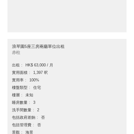
浪琴園5座三房兩廳單位出租
赤柱
出租
HK$ 63,000 / 月
實用面積
1,397 呎
實用率
100%
樓盤類型
住宅
樓層
未知
睡房數量
3
洗手間數量
2
包括政府差餉
否
包括管理費
否
景觀
海景