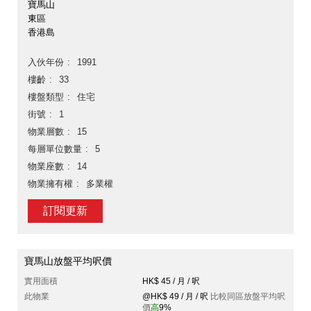
寶馬山
東區
香港島
入伙年份
1991
樓齡
33
樓盤類型
住宅
街號
1
物業層數
15
每層單位數量
5
物業座數
14
物業擁有權
多業權
訂閱更新
寶馬山放盤平均呎價
實用面積
HK$ 45 / 月 / 呎
此物業
@HK$ 49 / 月 / 呎
比較同區放盤平均呎
價
高
9%