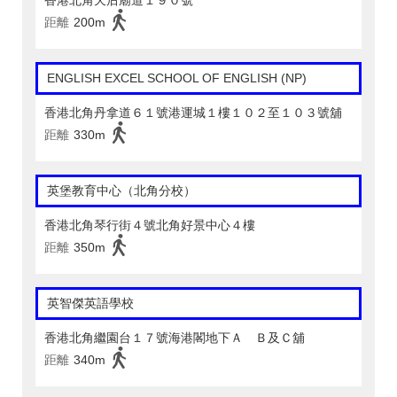
香港北角天后廟道１９０號
距離
200m
ENGLISH EXCEL SCHOOL OF ENGLISH (NP)
香港北角丹拿道６１號港運城１樓１０２至１０３號舖
距離
330m
英堡教育中心（北角分校）
香港北角琴行街４號北角好景中心４樓
距離
350m
英智傑英語學校
香港北角繼園台１７號海港閣地下Ａ Ｂ及Ｃ舖
距離
340m