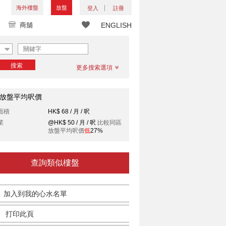
海外樓盤
放盤
登入
註冊
商舖
ENGLISH
搜索
更多搜索選項
放盤平均呎價
面積
HK$ 68 / 月 / 呎
業
@HK$ 50 / 月 / 呎
比較同區
放盤平均呎價
低
27%
查詢類似樓盤
加入到我的心水名單
打印此頁