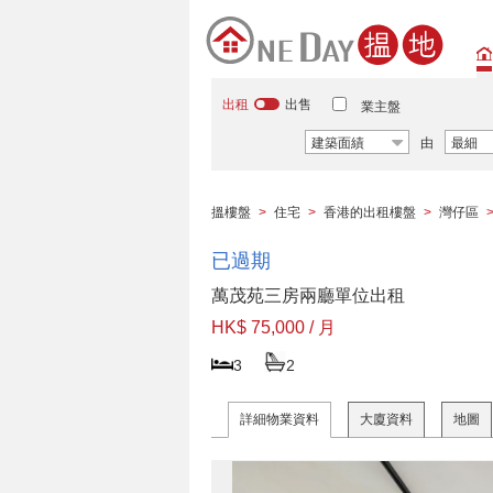
出租
出售
業主盤
建築面績
由
最細
搵樓盤
>
住宅
>
香港的出租樓盤
>
灣仔區
已過期
萬茂苑三房兩廳單位出租
HK$ 75,000 / 月
3
2
詳細物業資料
大廈資料
地圖