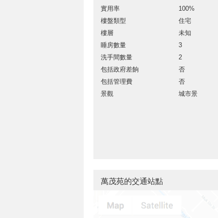
實用率
100%
樓盤類型
住宅
樓層
未知
睡房數量
3
洗手間數量
2
包括政府差餉
否
包括管理費
否
景觀
城市景
萬茂苑的交通站點