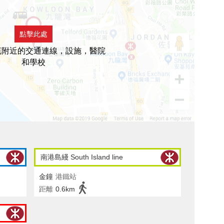
點擊此處
苑附近的交通連線，設施，醫院
和學校
南港島綫 South Island line
金鐘
港鐵站
距離
0.6km