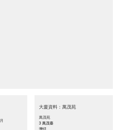
大廈資料：萬茂苑
萬茂苑
 月
3 萬茂臺
灣仔