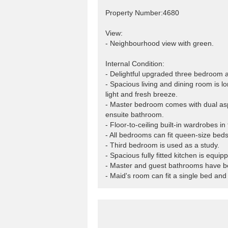
Property Number:4680
View:
- Neighbourhood view with green.
Internal Condition:
- Delightful upgraded three bedroom 
- Spacious living and dining room is 
light and fresh breeze.
- Master bedroom comes with dual aspe
ensuite bathroom.
- Floor-to-ceiling built-in wardrobes i
- All bedrooms can fit queen-size beds
- Third bedroom is used as a study.
- Spacious fully fitted kitchen is equi
- Master and guest bathrooms have b
- Maid's room can fit a single bed an