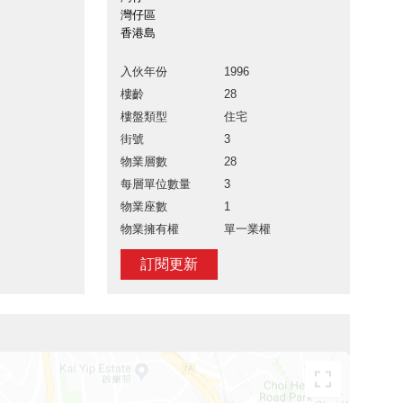
灣仔區
香港島
入伙年份
1996
樓齡
28
樓盤類型
住宅
街號
3
物業層數
28
每層單位數量
3
物業座數
1
物業擁有權
單一業權
訂閱更新