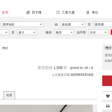
住宅
寫字樓
工業大廈
車位
選擇地區
由
最低價
至
最高價
至
最大
睡房
睡房
洗手間
任何
灣仔
>
灣仔
實用
此物
實用面積
1,508
呎
@HK$ 50
/ 呎 / 月
上次更新日期
2025年03月16日
街景