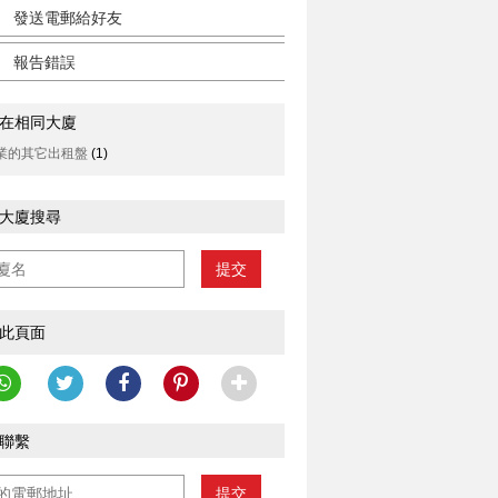
發送電郵給好友
報告錯誤
在相同大廈
業的其它出租盤
(1)
大廈搜尋
提交
此頁面
聯繫
提交