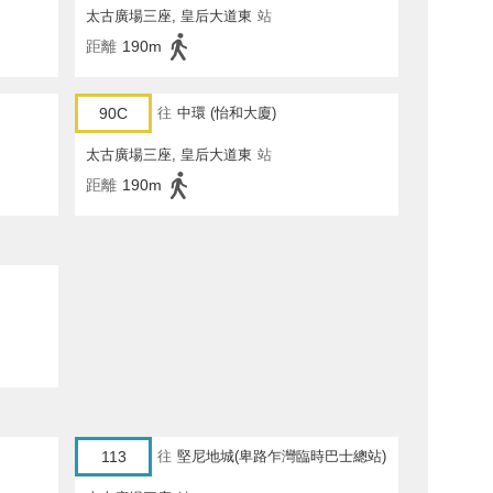
太古廣場三座, 皇后大道東
站
距離
190m
90C
往
中環 (怡和大廈)
太古廣場三座, 皇后大道東
站
距離
190m
113
往
堅尼地城(卑路乍灣臨時巴士總站)