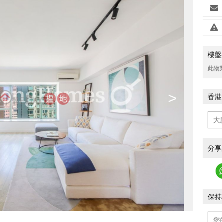
樓盤
此物
>
香港
分享
保持