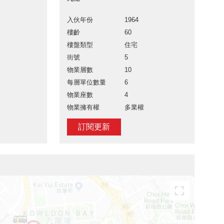
入伙年份
1964
樓齡
60
樓盤類型
住宅
街號
5
物業層數
10
每層單位數量
6
物業座數
4
物業擁有權
多業權
訂閱更新