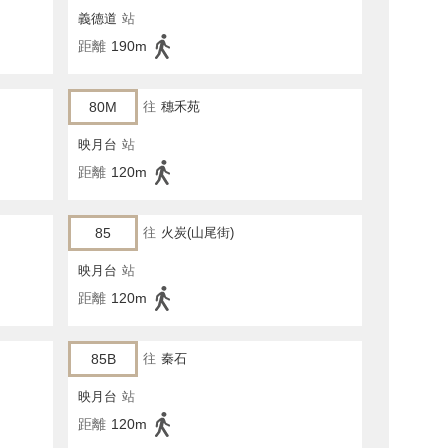
義德道
站
距離
190m
80M
往
穗禾苑
映月台
站
距離
120m
85
往
火炭(山尾街)
映月台
站
距離
120m
85B
往
秦石
映月台
站
距離
120m