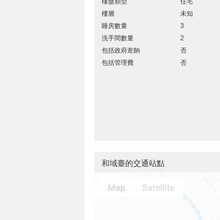
樓盤類型
住宅
樓層
未知
睡房數量
3
洗手間數量
2
包括政府差餉
否
包括管理費
否
和域臺的交通站點