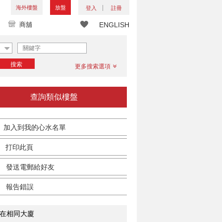
海外樓盤
放盤
登入
註冊
商舖
ENGLISH
搜索
更多搜索選項
查詢類似樓盤
加入到我的心水名單
打印此頁
發送電郵給好友
報告錯誤
在相同大廈