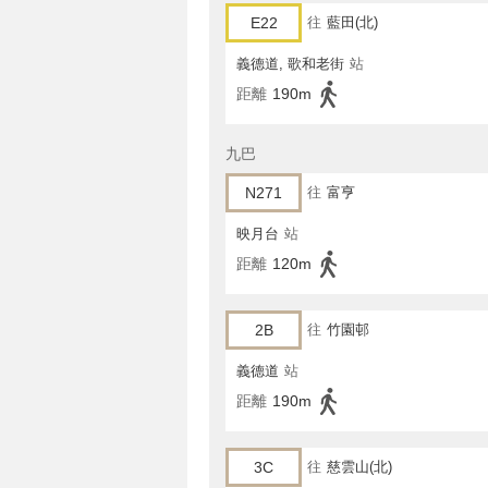
E22
往
藍田(北)
義德道, 歌和老街
站
距離
190m
九巴
N271
往
富亨
映月台
站
距離
120m
2B
往
竹園邨
義德道
站
距離
190m
3C
往
慈雲山(北)