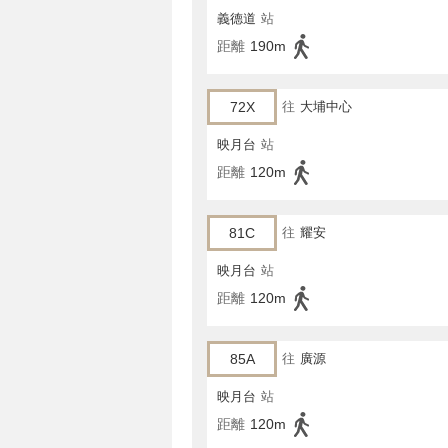
義德道
站
距離
190m
72X
往
大埔中心
映月台
站
距離
120m
81C
往
耀安
映月台
站
距離
120m
85A
往
廣源
映月台
站
距離
120m