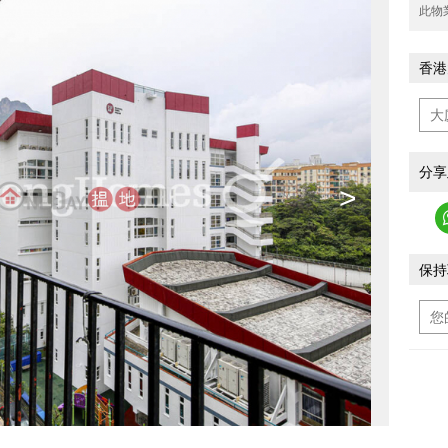
此物
香港
分享
>
保持