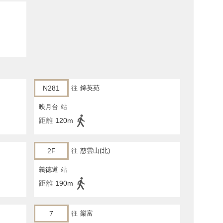
N281
往
錦英苑
映月台
站
距離
120m
2F
往
慈雲山(北)
義德道
站
距離
190m
7
往
樂富