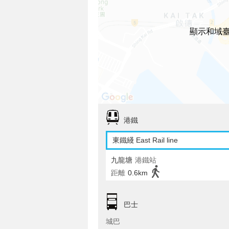
顯示和域
港鐵
東鐵綫 East Rail line
九龍塘
港鐵站
距離
0.6km
巴士
城巴