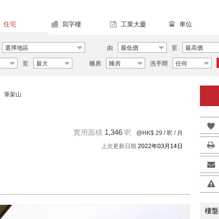
住宅
寫字樓
工業大廈
車位
選擇地區
由
最低價
至
最高價
至
最大
睡房
睡房
洗手間
任何
>
筆架山
實用面積
1,346
呎
@HK$ 29
/ 呎 / 月
上次更新日期
2022年03月14日
樓盤