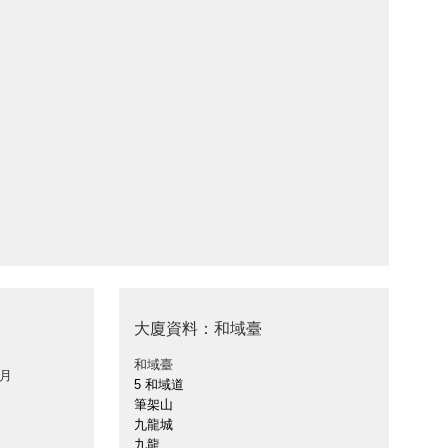
大廈資料：和域臺
和域臺
 月
5 和域道
筆架山
九龍城
九龍