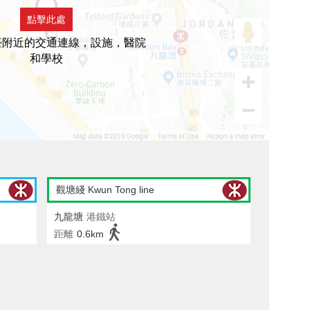
點擊此處
臺附近的交通連線，設施，醫院
和學校
觀塘綫 Kwun Tong line
九龍塘
港鐵站
距離
0.6km