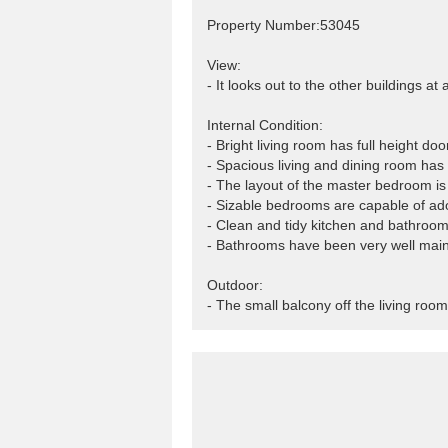
Property Number:53045
View:
- It looks out to the other buildings at
Internal Condition:
- Bright living room has full height do
- Spacious living and dining room has 
- The layout of the master bedroom is v
- Sizable bedrooms are capable of ado
- Clean and tidy kitchen and bathrooms
- Bathrooms have been very well main
Outdoor:
- The small balcony off the living roo