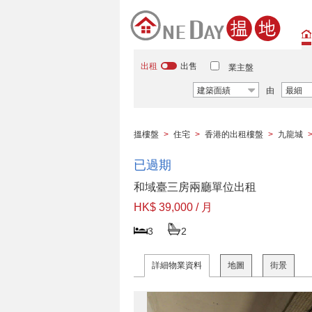
出租
出售
業主盤
建築面績
由
最細
搵樓盤
>
住宅
>
香港的出租樓盤
>
九龍城
已過期
和域臺三房兩廳單位出租
HK$ 39,000 / 月
3
2
詳細物業資料
地圖
街景