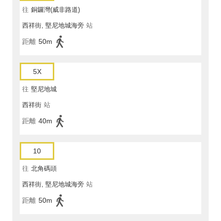
往
銅鑼灣(威非路道)
西祥街, 堅尼地城海旁
站
距離
50m
5X
往
堅尼地城
西祥街
站
距離
40m
10
往
北角碼頭
西祥街, 堅尼地城海旁
站
距離
50m