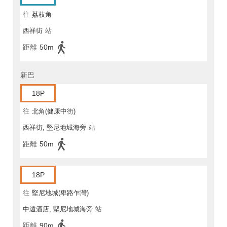
往
荔枝角
西祥街
站
距離
50m
新巴
18P
往
北角(健康中街)
西祥街, 堅尼地城海旁
站
距離
50m
18P
往
堅尼地城(卑路乍灣)
中遠酒店, 堅尼地城海旁
站
距離
90m