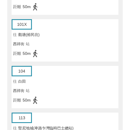
距離
50m
101X
往
觀塘(裕民坊)
西祥街
站
距離
50m
104
往
白田
西祥街
站
距離
50m
113
往
堅尼地城(卑路乍灣臨時巴士總站)