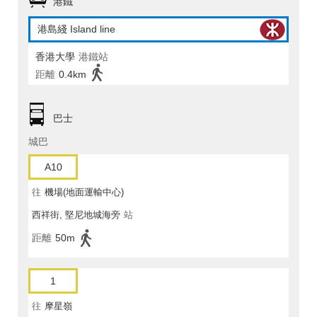
港鐵
港島綫 Island line
香港大學
港鐵站
距離
0.4km
巴士
城巴
A10
往
機場(地面運輸中心)
西祥街, 堅尼地城海旁
站
距離
50m
1
往
摩星嶺