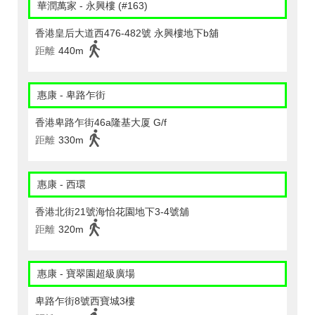
華潤萬家 - 永興樓 (#163)
香港皇后大道西476-482號 永興樓地下b舖
距離
440m
惠康 - 卑路乍街
香港卑路乍街46a隆基大厦 G/f
距離
330m
惠康 - 西環
香港北街21號海怡花園地下3-4號舖
距離
320m
惠康 - 寶翠園超級廣場
卑路乍街8號西寶城3樓