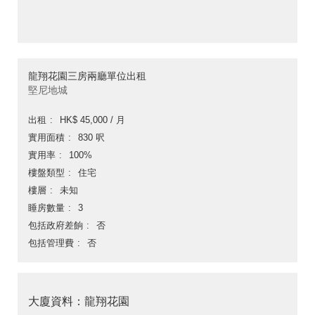
龍翔花園三房兩廳單位出租
堅尼地城
出租
HK$ 45,000 / 月
實用面積
830 呎
實用率
100%
樓盤類型
住宅
樓層
未知
睡房數量
3
包括政府差餉
否
包括管理費
否
大廈資料：龍翔花園