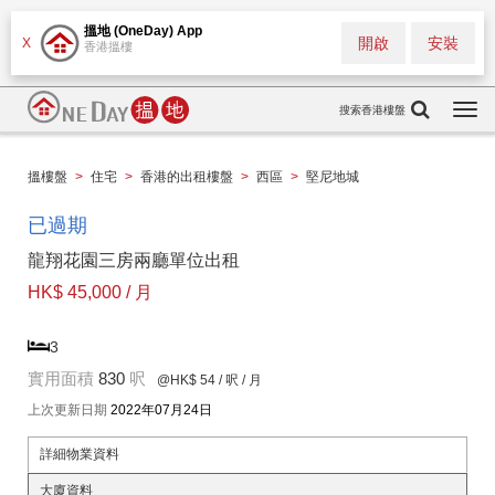
搵地 (OneDay) App
開啟
安裝
X
香港搵樓
搜索香港樓盤
Togg
navi
搵樓盤
>
住宅
>
香港的出租樓盤
>
西區
>
堅尼地城
已過期
龍翔花園三房兩廳單位出租
HK$ 45,000 / 月
3
實用面積
830
呎
@HK$ 54
/ 呎 / 月
上次更新日期
2022年07月24日
詳細物業資料
大廈資料