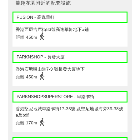
龍翔花園附近的配套設施
FUSION - 高逸華軒
香港西環吉席街83號高逸華軒地下a鋪
距離
450m
PARKNSHOP - 長發大廈
香港石塘咀山道7-9 號長發大廈地下
距離
450m
PARKNSHOPSUPERSTORE - 卑路乍街
香港堅尼地城卑路乍街17-35號 及堅尼地城海旁36-38號
a及b鋪
距離
170m