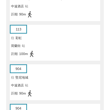
中遠酒店
站
距離
90m
113
往
彩虹
荷蘭街
站
距離
100m
904
往
堅尼地城
中遠酒店
站
距離
90m
904