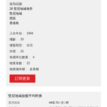
龍翔花園
26 堅尼地城海旁
堅尼地城
西區
香港島
入伙年份
1994
樓齡
30
樓盤類型
住宅
街號
26
每層單位數量
4
物業座數
32
物業擁有權
多業權
訂閱更新
堅尼地城放盤平均呎價
實用面積
HK$ 70 / 月 / 呎