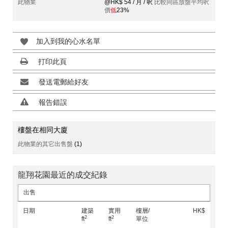
此物業
@HK$ 54 / 月 / 呎
比較同區放盤平均呎
價
低
23%
加入到我的心水名單
打印此頁
發送電郵給好友
報告錯誤
樓盤在相同大廈
此物業的其它出售盤
(1)
龍翔花園最近的成交紀錄
出售
日期
建築
實用
樓層/
HK$
2
2
ft
ft
單位