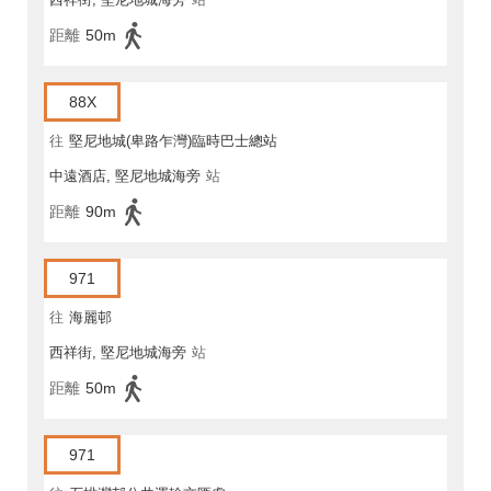
距離
50m
88X
往
堅尼地城(卑路乍灣)臨時巴士總站
中遠酒店, 堅尼地城海旁
站
距離
90m
971
往
海麗邨
西祥街, 堅尼地城海旁
站
距離
50m
971