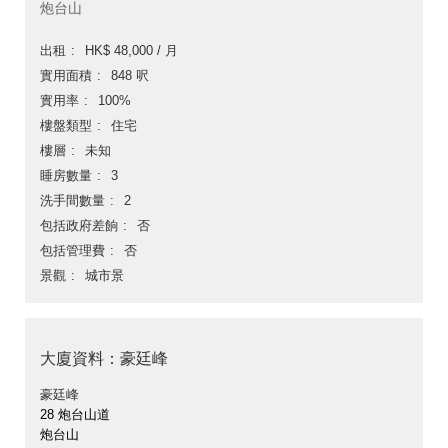
炮台山
出租
HK$ 48,000 / 月
實用面積
848 呎
實用率
100%
樓盤類型
住宅
樓層
未知
睡房數量
3
洗手間數量
2
包括政府差餉
否
包括管理費
否
景觀
城市景
大廈資料：豪廷峰
豪廷峰
28 炮台山道
炮台山