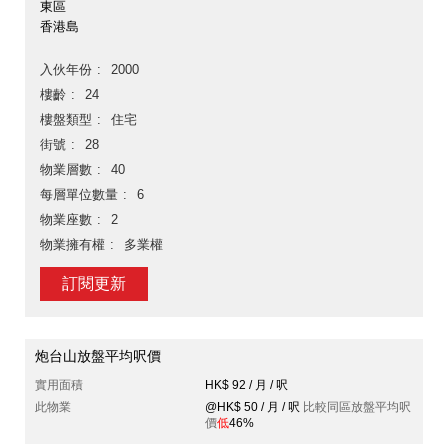
東區
香港島
入伙年份
2000
樓齡
24
樓盤類型
住宅
街號
28
物業層數
40
每層單位數量
6
物業座數
2
物業擁有權
多業權
訂閱更新
炮台山放盤平均呎價
實用面積
HK$ 92 / 月 / 呎
此物業
@HK$ 50 / 月 / 呎
比較同區放盤平均呎
價
低
46%