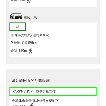
距離
50m
專線小巴
65
往
東區尤德夫人那打素醫院
堡壘街, 近長康街
站
距離
190m
豪廷峰附近的配套設施
PARKNSHOP - 堡壘街景文樓
香港北角堡壘街19號景文樓地下