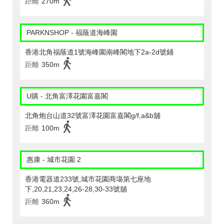
距離
270m
PARKNSHOP - 福蔭道海峰園
香港北角福蔭道1號海峰園南峰閣地下2a-2d號鋪
距離
350m
U購 - 北角富澤花園富嘉閣
北角炮台山道32號富澤花園富嘉閣g/f,a&b舖
距離
100m
惠康 - 城市花園 2
香港電器道233號,城市花園商塲第七座地
下,20,21,23,24,26-28,30-33號舖
距離
360m