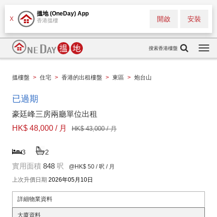
搵地 (OneDay) App
開啟
安裝
X
香港搵樓
搜索香港樓盤
Togg
navi
搵樓盤
>
住宅
>
香港的出租樓盤
>
東區
>
炮台山
已過期
豪廷峰三房兩廳單位出租
HK$ 48,000 / 月
HK$ 43,000 / 月
3
2
實用面積
848
呎
@HK$ 50
/ 呎 / 月
上次升價日期
2026年05月10日
詳細物業資料
大廈資料