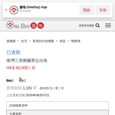
搵地 (OneDay) App
開啟
安裝
X
香港搵樓
搜索香港樓盤
Togg
navi
搵樓盤
>
住宅
>
香港的出租樓盤
>
南區
>
鴨脷洲
已過期
南灣三房兩廳單位出租
HK$ 60,000 / 月
3
2
實用面積
1,181
呎
@HK$ 51
/ 呎 / 月
上次更新日期
2026年08月07日
詳細物業資料
大廈資料