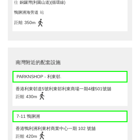
往
銅鑼灣(利園山道)(循環線)
鴨脷洲海旁道
站
距離
350m
南灣附近的配套設施
PARKNSHOP - 利東邨.
香港利東邨道5號利東邨利東商場一期4樓501號舖
距離
430m
7-11 鴨脷洲
香港鴨利洲利東村商業中心一期 102 號舖
距離
420m