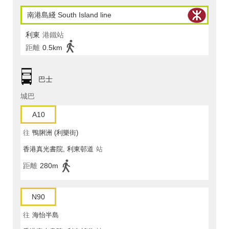
南港島綫 South Island line
利東
港鐵站
距離
0.5km
巴士
城巴
A10
往
鴨脷洲 (利樂街)
香港真光書院, 利東邨道
站
距離
280m
N90
往
海怡半島