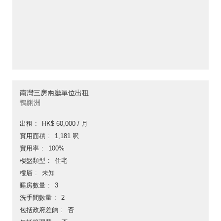
南灣三房兩廳單位出租
鴨脷洲
出租
HK$ 60,000 / 月
實用面積
1,181 呎
實用率
100%
樓盤類型
住宅
樓層
未知
睡房數量
3
洗手間數量
2
包括政府差餉
否