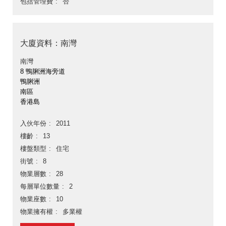
包括管理費
否
大廈資料：南灣
南灣
8 鴨脷洲海旁道
鴨脷洲
南區
香港島
入伙年份
2011
樓齡
13
樓盤類型
住宅
街號
8
物業層數
28
每層單位數量
2
物業座數
10
物業擁有權
多業權