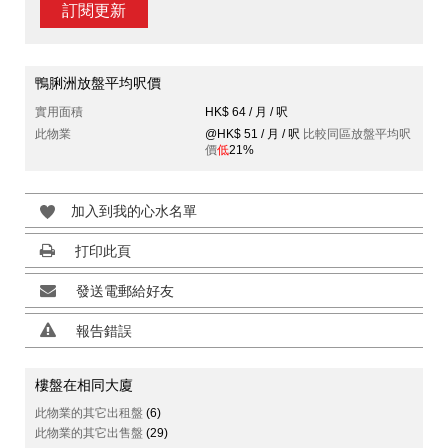
訂閱更新
鴨脷洲放盤平均呎價
實用面積
HK$ 64 / 月 / 呎
此物業
@HK$ 51 / 月 / 呎
比較同區放盤平均呎
價
低
21%
加入到我的心水名單
打印此頁
發送電郵給好友
報告錯誤
樓盤在相同大廈
此物業的其它出租盤
(6)
此物業的其它出售盤
(29)