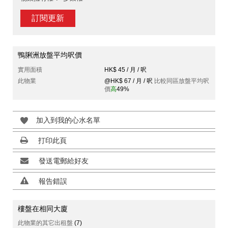
訂閱更新
鴨脷洲放盤平均呎價
實用面積
HK$ 45 / 月 / 呎
此物業
@HK$ 67 / 月 / 呎
比較同區放盤平均呎
價
高
49%
加入到我的心水名單
打印此頁
發送電郵給好友
報告錯誤
樓盤在相同大廈
此物業的其它出租盤
(7)