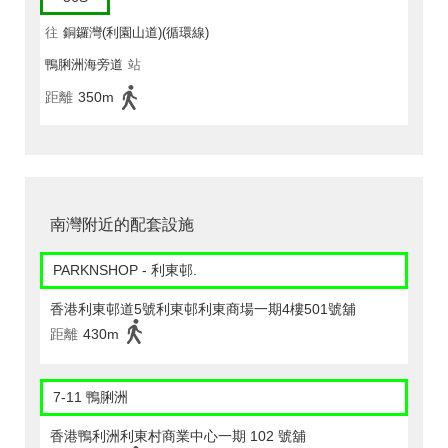
往
銅鑼灣(利園山道)(循環線)
鴨脷洲海旁道
站
距離
350m
南灣附近的配套設施
PARKNSHOP - 利東邨.
香港利東邨道5號利東邨利東商場一期4樓501號舖
距離
430m
7-11 鴨脷洲
香港鴨利洲利東村商業中心一期 102 號舖