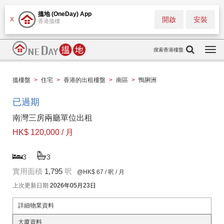
搵地 (OneDay) App
開啟
安裝
X
香港搵樓
搜索香港樓盤
Togg
navi
搵樓盤
>
住宅
>
香港的出租樓盤
>
南區
>
鴨脷洲
已過期
南灣三房兩廳單位出租
HK$ 120,000 / 月
3
3
實用面積
1,795
呎
@HK$ 67
/ 呎 / 月
上次更新日期
2026年05月23日
詳細物業資料
大廈資料