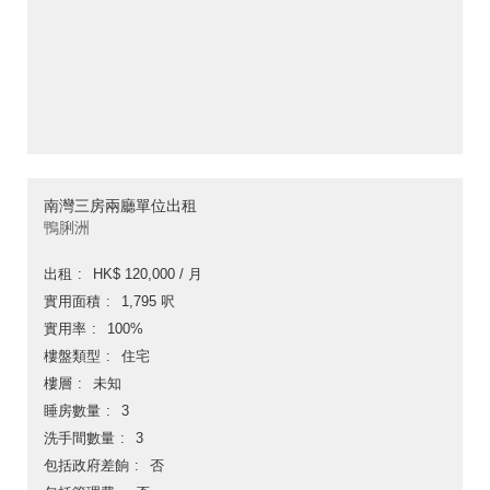
南灣三房兩廳單位出租
鴨脷洲
出租
HK$ 120,000 / 月
實用面積
1,795 呎
實用率
100%
樓盤類型
住宅
樓層
未知
睡房數量
3
洗手間數量
3
包括政府差餉
否