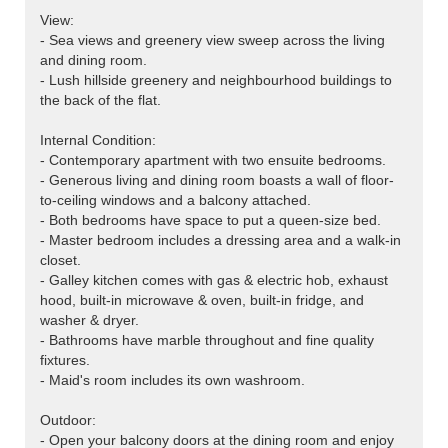
View:
- Sea views and greenery view sweep across the living
and dining room.
>
- Lush hillside greenery and neighbourhood buildings to
the back of the flat.
Internal Condition:
- Contemporary apartment with two ensuite bedrooms.
- Generous living and dining room boasts a wall of floor-
to-ceiling windows and a balcony attached.
- Both bedrooms have space to put a queen-size bed.
- Master bedroom includes a dressing area and a walk-in
closet.
- Galley kitchen comes with gas & electric hob, exhaust
hood, built-in microwave & oven, built-in fridge, and
washer & dryer.
- Bathrooms have marble throughout and fine quality
fixtures.
- Maid's room includes its own washroom.
Outdoor:
- Open your balcony doors at the dining room and enjoy