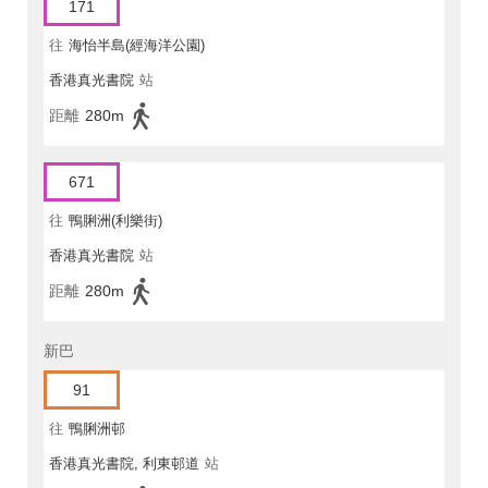
171
往
海怡半島(經海洋公園)
香港真光書院
站
距離
280m
671
往
鴨脷洲(利樂街)
香港真光書院
站
距離
280m
新巴
91
往
鴨脷洲邨
香港真光書院, 利東邨道
站