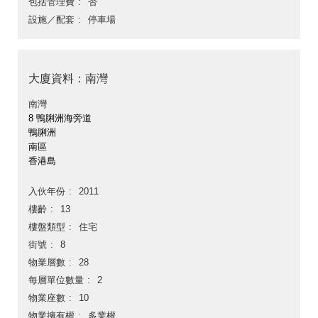
包括管理費
否
設施／配套
停車場
大廈資料：南灣
南灣
8 鴨脷洲海旁道
鴨脷洲
南區
香港島
入伙年份
2011
樓齡
13
樓盤類型
住宅
街號
8
物業層數
28
每層單位數量
2
物業座數
10
物業擁有權
多業權