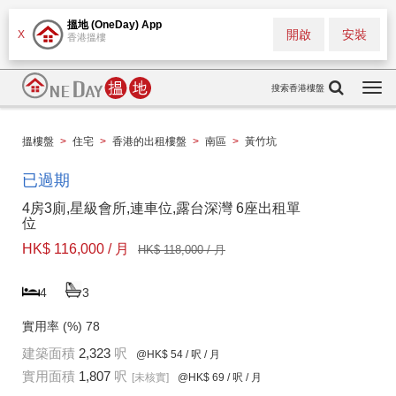
搵地 (OneDay) App
開啟
安裝
X
香港搵樓
搜索香港樓盤
Togg
navi
搵樓盤
>
住宅
>
香港的出租樓盤
>
南區
>
黃竹坑
已過期
4房3廁,星級會所,連車位,露台深灣 6座出租單
位
HK$ 116,000 / 月
HK$ 118,000 / 月
4
3
實用率 (%)
78
建築面積
2,323
呎
@HK$ 54
/ 呎 / 月
實用面積
1,807
呎
[未核實]
@HK$ 69
/ 呎 / 月