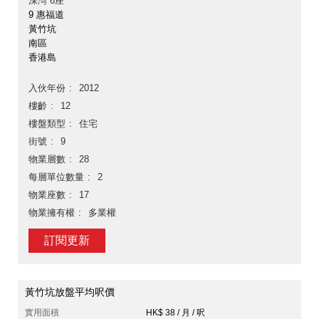
深灣 6座
9 惠福道
黃竹坑
南區
香港島
入伙年份
2012
樓齡
12
樓盤類型
住宅
街號
9
物業層數
28
每層單位數量
2
物業座數
17
物業擁有權
多業權
訂閱更新
黃竹坑放盤平均呎價
實用面積
HK$ 38 / 月 / 呎