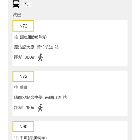
巴士
城巴
N72
往
鰂魚涌(海澤街)
甄沾記大廈, 黃竹坑道
站
距離
300m
N72
往
華貴
陳白沙紀念中學, 南朗山道
站
距離
290m
N90
往
中環(港澳碼頭)