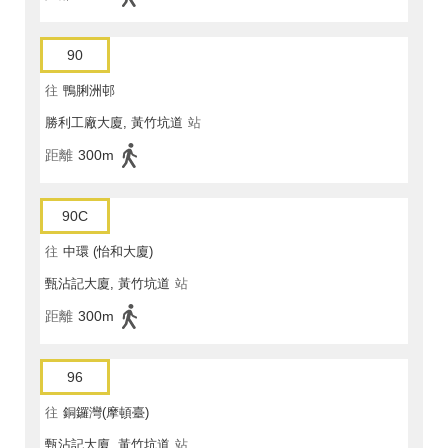
90
往
鴨脷洲邨
勝利工廠大廈, 黃竹坑道
站
距離
300m
90C
往
中環 (怡和大廈)
甄沾記大廈, 黃竹坑道
站
距離
300m
96
往
銅鑼灣(摩頓臺)
甄沾記大廈, 黃竹坑道
站