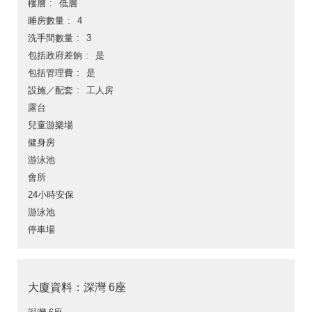
樓層
低層
睡房數量
4
洗手間數量
3
包括政府差餉
是
包括管理費
是
設施／配套
工人房
露台
兒童游樂場
健身房
游泳池
會所
24小時安保
游泳池
停車場
大廈資料：深灣 6座