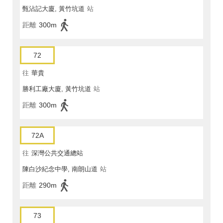
甄沾記大廈, 黃竹坑道
站
距離
300m
72
往
華貴
勝利工廠大廈, 黃竹坑道
站
距離
300m
72A
往
深灣公共交通總站
陳白沙紀念中學, 南朗山道
站
距離
290m
73