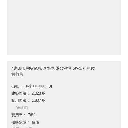
4房3廁,星級會所,連車位,露台深灣 6座出租單位
黃竹坑
出租
HK$ 116,000 / 月
建築面積
2,323 呎
實用面積
1,807 呎
[未核實]
實用率
78%
樓盤類型
住宅