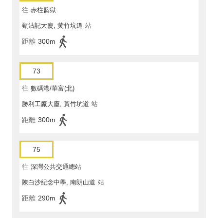
往
赤柱監獄
甄沾記大廈, 黃竹坑道
站
距離
300m
73
往
數碼港/華富(北)
勝利工廠大廈, 黃竹坑道
站
距離
300m
75
往
深灣公共交通總站
陳白沙紀念中學, 南朗山道
站
距離
290m