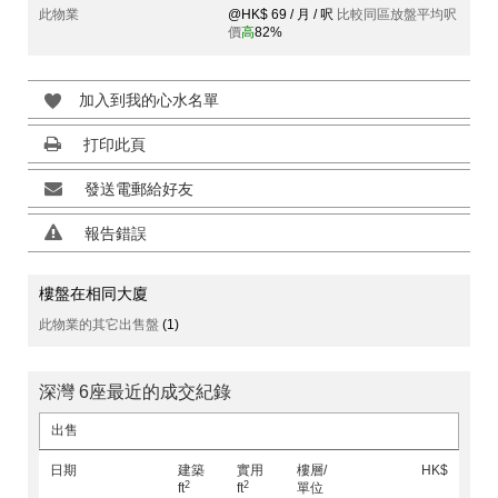
此物業
@HK$ 69 / 月 / 呎
比較同區放盤平均呎
價
高
82%
加入到我的心水名單
打印此頁
發送電郵給好友
報告錯誤
樓盤在相同大廈
此物業的其它出售盤
(1)
深灣 6座最近的成交紀錄
出售
日期
建築
實用
樓層/
HK$
2
2
ft
ft
單位