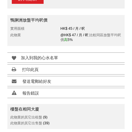
鴨脷洲放盤平均呎價
實用面積
HK$ 45 / 月 / 呎
此物業
@HK$ 47 / 月 / 呎
比較同區放盤平均呎
價
高
5%
加入到我的心水名單
打印此頁
發送電郵給好友
報告錯誤
樓盤在相同大廈
此物業的其它出租盤
(9)
此物業的其它出售盤
(39)