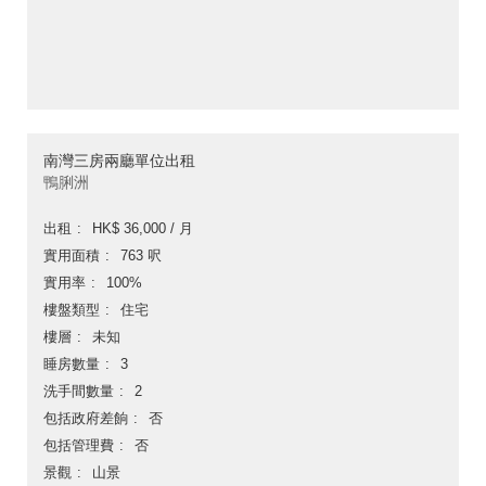
南灣三房兩廳單位出租
鴨脷洲
出租
HK$ 36,000 / 月
實用面積
763 呎
實用率
100%
樓盤類型
住宅
樓層
未知
睡房數量
3
洗手間數量
2
包括政府差餉
否
包括管理費
否
景觀
山景