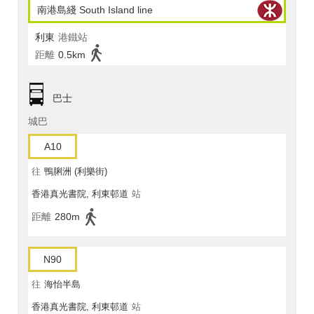
南港島綫 South Island line
利東
港鐵站
距離
0.5km
巴士
城巴
A10
往
鴨脷洲 (利樂街)
香港真光書院, 利東邨道
站
距離
280m
N90
往
海怡半島
香港真光書院, 利東邨道
站