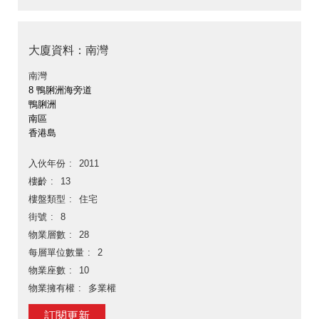
大廈資料：南灣
南灣
8 鴨脷洲海旁道
鴨脷洲
南區
香港島
入伙年份
2011
樓齡
13
樓盤類型
住宅
街號
8
物業層數
28
每層單位數量
2
物業座數
10
物業擁有權
多業權
訂閱更新