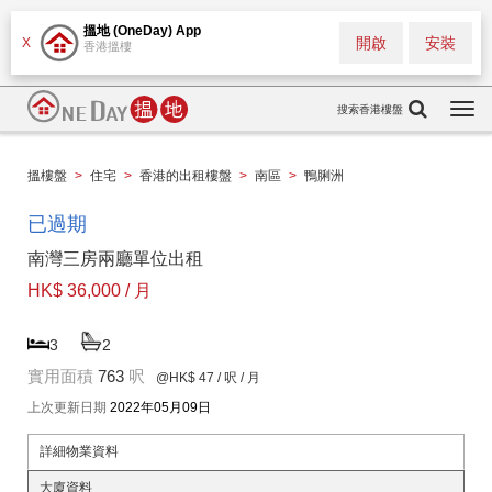
搵地 (OneDay) App
開啟
安裝
X
香港搵樓
搜索香港樓盤
Togg
navi
搵樓盤
>
住宅
>
香港的出租樓盤
>
南區
>
鴨脷洲
已過期
南灣三房兩廳單位出租
HK$ 36,000 / 月
3
2
實用面積
763
呎
@HK$ 47
/ 呎 / 月
上次更新日期
2022年05月09日
詳細物業資料
大廈資料