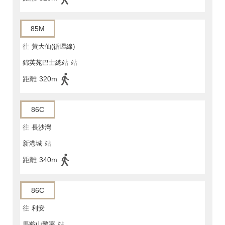
85M
往
黃大仙(循環線)
錦英苑巴士總站
站
距離
320m
86C
往
長沙灣
新港城
站
距離
340m
86C
往
利安
馬鞍山警署
站