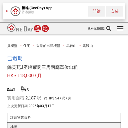
搵地 (OneDay) App
開啟
安裝
X
香港搵樓
搜索香港樓盤
Togg
navi
搵樓盤
>
住宅
>
香港的出租樓盤
>
馬鞍山
>
馬鞍山
已過期
錦英苑J座錦耀閣三房兩廳單位出租
HK$ 118,000 / 月
3
3
實用面積
2,187
呎
@HK$ 54
/ 呎 / 月
上次更新日期
2026年03月17日
詳細物業資料
地圖