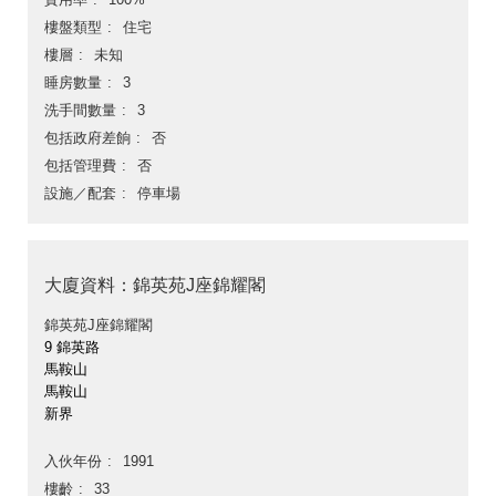
樓盤類型
住宅
樓層
未知
睡房數量
3
洗手間數量
3
包括政府差餉
否
包括管理費
否
設施／配套
停車場
大廈資料：錦英苑J座錦耀閣
錦英苑J座錦耀閣
9 錦英路
馬鞍山
馬鞍山
新界
入伙年份
1991
樓齡
33