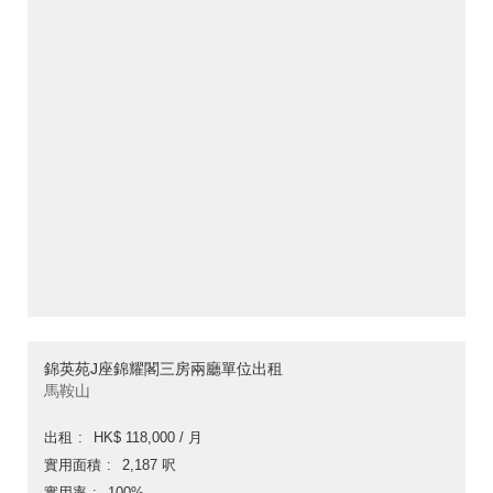
錦英苑J座錦耀閣三房兩廳單位出租
馬鞍山
出租
HK$ 118,000 / 月
實用面積
2,187 呎
實用率
100%