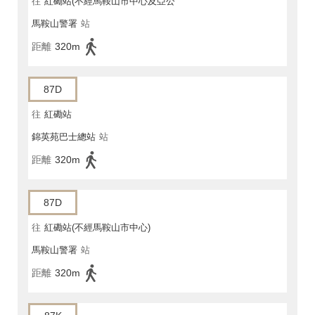
往
紅磡站(不經馬鞍山市中心及亞公
馬鞍山警署
站
角街)
距離
320m
87D
往
紅磡站
錦英苑巴士總站
站
距離
320m
87D
往
紅磡站(不經馬鞍山市中心)
馬鞍山警署
站
距離
320m