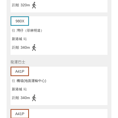
距離
320m
980X
往
灣仔（菲林明道）
新港城
站
距離
340m
龍運巴士
A41P
往
機場(地面運輸中心)
新港城
站
距離
340m
A41P