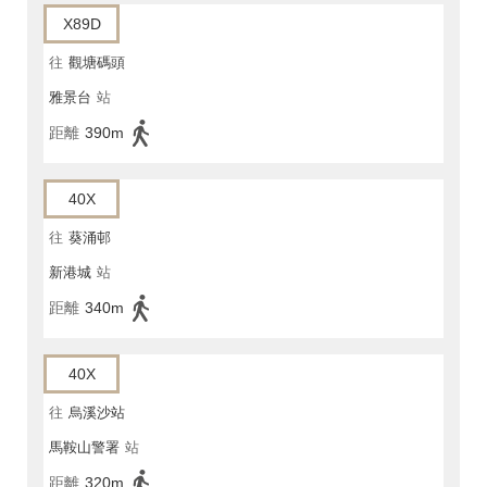
X89D
往
觀塘碼頭
雅景台
站
距離
390m
40X
往
葵涌邨
新港城
站
距離
340m
40X
往
烏溪沙站
馬鞍山警署
站
距離
320m