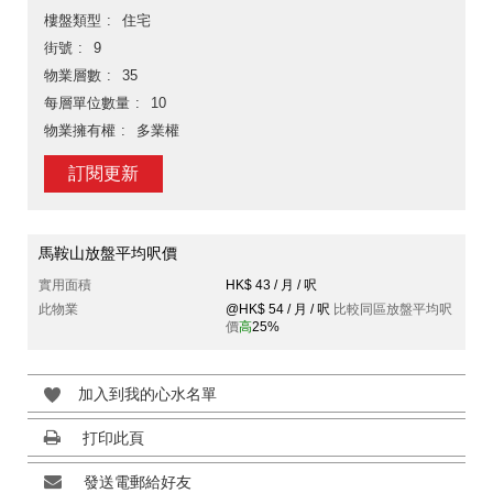
樓盤類型
住宅
街號
9
物業層數
35
每層單位數量
10
物業擁有權
多業權
訂閱更新
馬鞍山放盤平均呎價
實用面積
HK$ 43 / 月 / 呎
此物業
@HK$ 54 / 月 / 呎
比較同區放盤平均呎
價
高
25%
加入到我的心水名單
打印此頁
發送電郵給好友