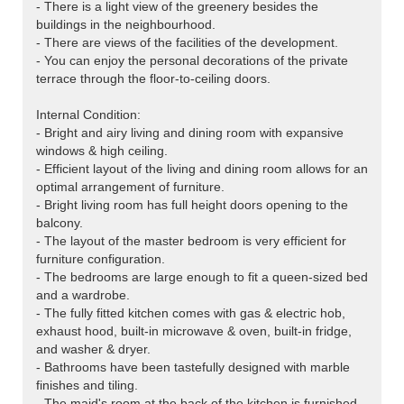
- There is a light view of the greenery besides the
buildings in the neighbourhood.
- There are views of the facilities of the development.
- You can enjoy the personal decorations of the private
terrace through the floor-to-ceiling doors.
Internal Condition:
- Bright and airy living and dining room with expansive
windows & high ceiling.
- Efficient layout of the living and dining room allows for an
optimal arrangement of furniture.
- Bright living room has full height doors opening to the
balcony.
- The layout of the master bedroom is very efficient for
furniture configuration.
- The bedrooms are large enough to fit a queen-sized bed
and a wardrobe.
- The fully fitted kitchen comes with gas & electric hob,
exhaust hood, built-in microwave & oven, built-in fridge,
and washer & dryer.
- Bathrooms have been tastefully designed with marble
finishes and tiling.
- The maid's room at the back of the kitchen is furnished