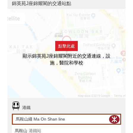
錦英苑J座錦耀閣的交通站點
點擊此處
顯示錦英苑J座錦耀閣附近的交通連線，設
施，醫院和學校
港鐵
馬鞍山綫 Ma On Shan line
馬鞍山
港鐵站