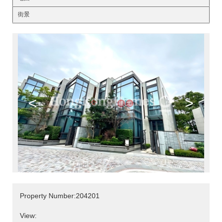
街景
<
>
Property Number:204201
View: