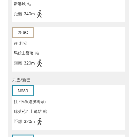
新港城
站
距離
340m
286C
往
利安
馬鞍山警署
站
距離
320m
九巴/新巴
N680
往
中環(港澳碼頭)
錦英苑巴士總站
站
距離
320m