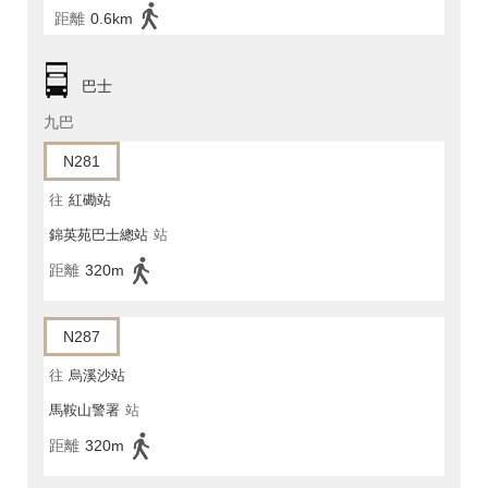
距離
0.6km
巴士
九巴
N281
往
紅磡站
錦英苑巴士總站
站
距離
320m
N287
往
烏溪沙站
馬鞍山警署
站
距離
320m