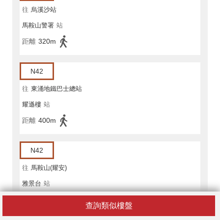
往
烏溪沙站
馬鞍山警署
站
距離
320m
N42
往
東涌地鐵巴士總站
耀遜樓
站
距離
400m
N42
往
馬鞍山(耀安)
雅景台
站
距離
390m
查詢類似樓盤