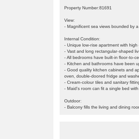
Property Number:81691
View:
- Magnificent sea views bounded by a 
Internal Condition:
- Unique low-rise apartment with high 
- Vast and long rectangular-shaped liv
- All bedrooms have built-in floor-to-c
- Kitchen and bathrooms have been u
- Good quality kitchen cabinets and 
oven, double-doored fridge and washer
- Cream-colour tiles and sanitary fit
- Maid's room can fit a single bed wi
Outdoor:
- Balcony fills the living and dining roo