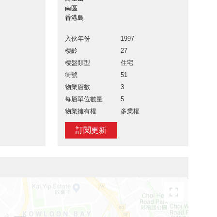
南區
香港島
入伙年份
1997
樓齡
27
樓盤類型
住宅
街號
51
物業層數
3
每層單位數量
5
物業擁有權
多業權
訂閱更新