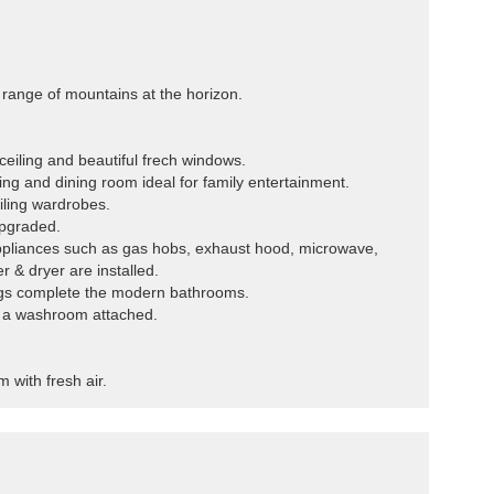
range of mountains at the horizon.
ceiling and beautiful frech windows.
ing and dining room ideal for family entertainment.
eiling wardrobes.
pgraded.
appliances such as gas hobs, exhaust hood, microwave,
 & dryer are installed.
tings complete the modern bathrooms.
th a washroom attached.
m with fresh air.