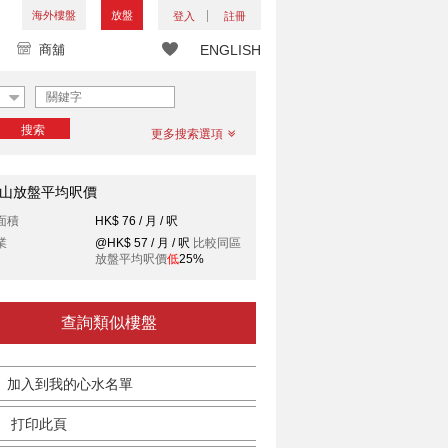
海外樓盤
放盤
登入
註冊
商舖
ENGLISH
搜索
更多搜索選項
山放盤平均呎價
面積
HK$ 76 / 月 / 呎
業
@HK$ 57 / 月 / 呎
比較同區
放盤平均呎價
低
25%
查詢類似樓盤
加入到我的心水名單
打印此頁