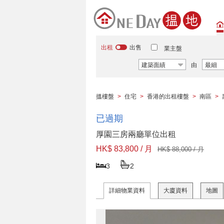
出租
出售
業主盤
建築面績
由
最細
搵樓盤
>
住宅
>
香港的出租樓盤
>
南區
>
已過期
厚園三房兩廳單位出租
HK$ 83,800 / 月
HK$ 88,000 / 月
3
2
詳細物業資料
大廈資料
地圖