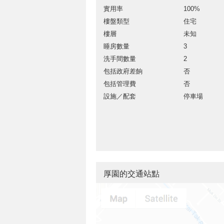
實用率
100%
樓盤類型
住宅
樓層
未知
睡房數量
3
洗手間數量
2
包括政府差餉
否
包括管理費
否
設施／配套
停車場
厚園的交通站點