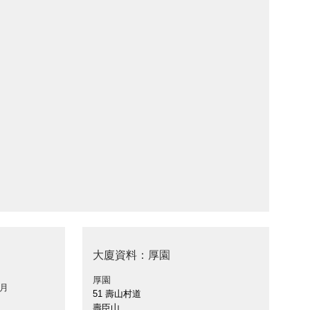
大廈資料：厚園
厚園
 月
51 壽山村道
壽臣山