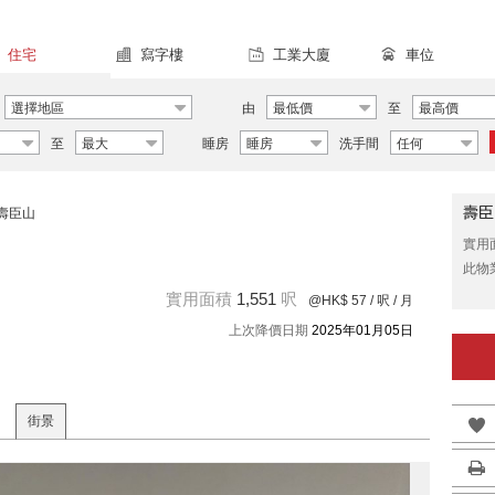
住宅
寫字樓
工業大廈
車位
選擇地區
由
最低價
至
最高價
至
最大
睡房
睡房
洗手間
任何
壽臣
壽臣山
實用
此物
實用面積
1,551
呎
@HK$ 57
/ 呎 / 月
上次降價日期
2025年01月05日
街景