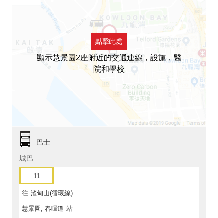
點擊此處
顯示慧景園2座附近的交通連線，設施，醫
院和學校
巴士
城巴
11
往
渣甸山(循環線)
慧景園, 春暉道
站