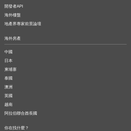
開發者API
海外樓盤
地產界專家前景論壇
海外房產
中國
日本
柬埔寨
泰國
澳洲
英國
越南
阿拉伯聯合酋長國
你在找什麼？