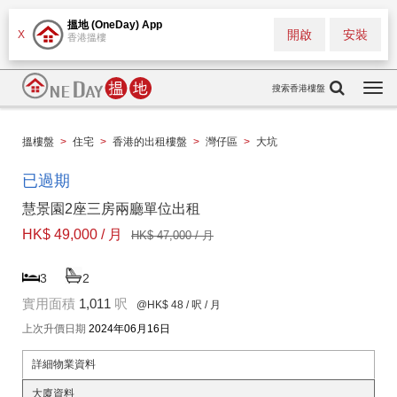
搵地 (OneDay) App
開啟
安裝
X
香港搵樓
搜索香港樓盤
Togg
navi
搵樓盤
>
住宅
>
香港的出租樓盤
>
灣仔區
>
大坑
已過期
慧景園2座三房兩廳單位出租
HK$ 49,000 / 月
HK$ 47,000 / 月
3
2
實用面積
1,011
呎
@HK$ 48
/ 呎 / 月
上次升價日期
2024年06月16日
詳細物業資料
大廈資料