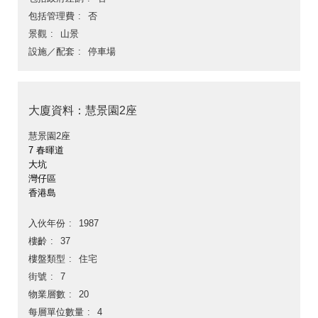
包括管理費
否
景觀
山景
設施／配套
停車場
大廈資料：慧景園2座
慧景園2座
7 春暉道
大坑
灣仔區
香港島
入伙年份
1987
樓齡
37
樓盤類型
住宅
街號
7
物業層數
20
每層單位數量
4