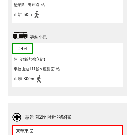
慧景園, 春暉道
站
距離
50m
專線小巴
24M
往
金鐘站(德立街)
畢拉山道111號M座對面
站
距離
300m
慧景園2座附近的醫院
東華東院