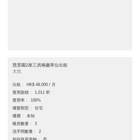
慧景園2座三房兩廳單位出租
大坑
出租
HK$ 49,000 / 月
實用面積
1,011 呎
實用率
100%
樓盤類型
住宅
樓層
未知
睡房數量
3
洗手間數量
2
包括政府差餉
否