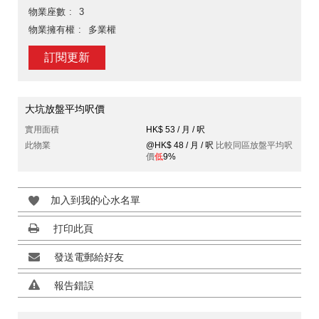
物業座數
3
物業擁有權
多業權
訂閱更新
大坑放盤平均呎價
實用面積
HK$ 53 / 月 / 呎
此物業
@HK$ 48 / 月 / 呎
比較同區放盤平均呎
價
低
9%
加入到我的心水名單
打印此頁
發送電郵給好友
報告錯誤