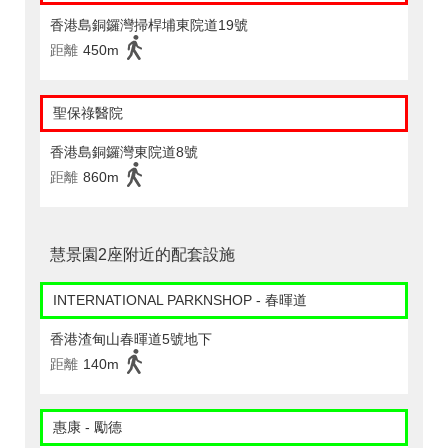
香港島銅鑼灣掃桿埔東院道19號
距離
450m
聖保祿醫院
香港島銅鑼灣東院道8號
距離
860m
慧景園2座附近的配套設施
INTERNATIONAL PARKNSHOP - 春暉道
香港渣甸山春暉道5號地下
距離
140m
惠康 - 勵德