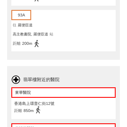
93A
往
羅便臣道
高主教書院, 羅便臣道
站
距離
200m
翡翠樓附近的醫院
東華醫院
香港島上環普仁街12號
距離
850m