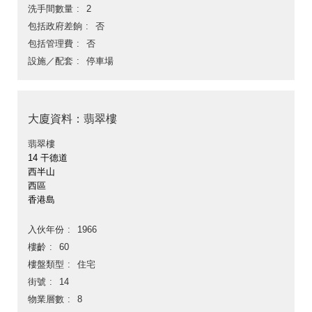
洗手間數量
2
包括政府差餉
否
包括管理費
否
設施／配套
停車場
大廈資料：翡翠樓
翡翠樓
14 干德道
西半山
西區
香港島
入伙年份
1966
樓齡
60
樓盤類型
住宅
街號
14
物業層數
8