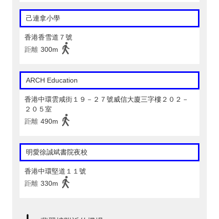
己連拿小學
香港香雪道７號
距離
300m
ARCH Education
香港中環雲咸街１９－２７號威信大廈三字樓２０２－
２０５室
距離
490m
明愛徐誠斌書院夜校
香港中環堅道１１號
距離
330m