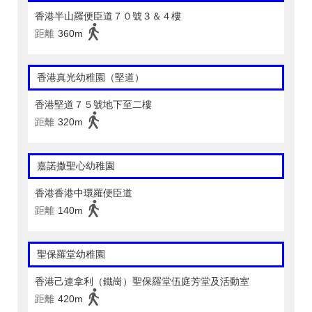
香港半山羅便臣道７０號３＆４樓
距離
360m
香港真光幼稚園（堅道）
香港堅道７５號地下至二樓
距離
320m
嘉諾撒聖心幼稚園
香港香港中環羅便臣道
距離
140m
聖保羅堂幼稚園
香港己連拿利（鐵崗）聖保羅堂伍庭芳堂及活動室
距離
420m