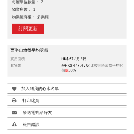
每層單位數量
2
物業座數
1
物業擁有權
多業權
訂閱更新
西半山放盤平均呎價
實用面積
HK$ 67 / 月 / 呎
此物業
@HK$ 47 / 月 / 呎
比較同區放盤平均呎
價
低
30%
加入到我的心水名單
打印此頁
發送電郵給好友
報告錯誤