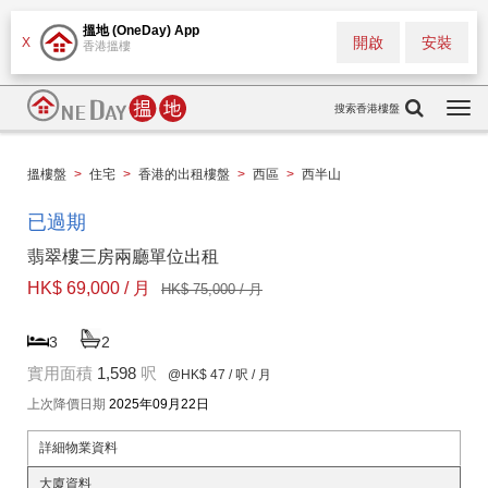
搵地 (OneDay) App
開啟
安裝
X
香港搵樓
搜索香港樓盤
Togg
navi
搵樓盤
>
住宅
>
香港的出租樓盤
>
西區
>
西半山
已過期
翡翠樓三房兩廳單位出租
HK$ 69,000 / 月
HK$ 75,000 / 月
3
2
實用面積
1,598
呎
@HK$ 47
/ 呎 / 月
上次降價日期
2025年09月22日
詳細物業資料
大廈資料