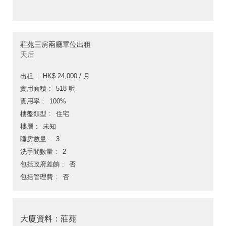
莊苑三房兩廳單位出租
天后
出租
HK$ 24,000 / 月
實用面積
518 呎
實用率
100%
樓盤類型
住宅
樓層
未知
睡房數量
3
洗手間數量
2
包括政府差餉
否
包括管理費
否
大廈資料：莊苑