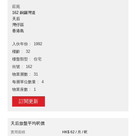
莊苑
162 銅鑼灣道
天后
灣仔區
香港島
入伙年份
1992
樓齡
32
樓盤類型
住宅
街號
162
物業層數
31
每層單位數量
4
物業座數
1
訂閱更新
天后放盤平均呎價
實用面積
HK$ 62 / 月 / 呎