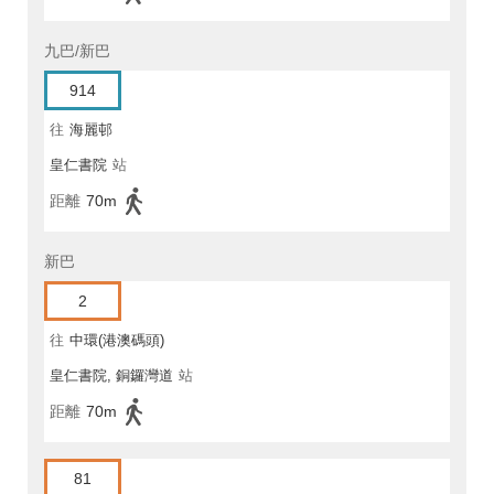
九巴/新巴
914
往
海麗邨
皇仁書院
站
距離
70m
新巴
2
往
中環(港澳碼頭)
皇仁書院, 銅鑼灣道
站
距離
70m
81