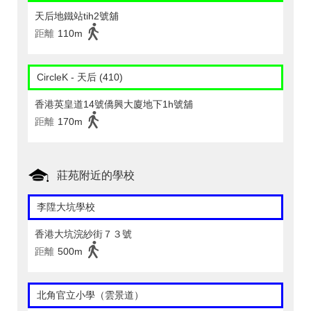
天后地鐵站tih2號舖
距離
110m
CircleK - 天后 (410)
香港英皇道14號僑興大廈地下1h號舖
距離
170m
莊苑附近的學校
李陞大坑學校
香港大坑浣紗街７３號
距離
500m
北角官立小學（雲景道）