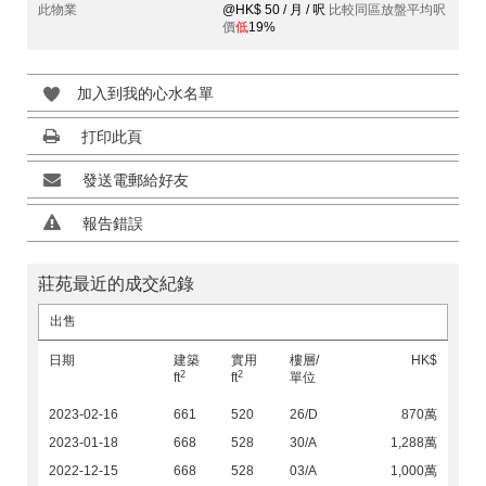
此物業
@HK$ 50 / 月 / 呎
比較同區放盤平均呎
價
低
19%
加入到我的心水名單
打印此頁
發送電郵給好友
報告錯誤
莊苑最近的成交紀錄
出售
日期
建築
實用
樓層/
HK$
2
2
ft
ft
單位
2023-02-16
661
520
26/D
870萬
2023-01-18
668
528
30/A
1,288萬
2022-12-15
668
528
03/A
1,000萬