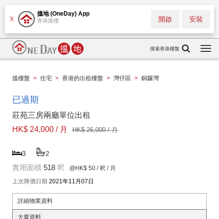
搵地 (OneDay) App
開啟
安裝
X
香港搵樓
搜索香港樓盤
Togg
navi
搵樓盤
>
住宅
>
香港的出租樓盤
>
灣仔區
>
銅鑼灣
已過期
莊苑三房兩廳單位出租
HK$ 24,000 / 月
HK$ 26,000 / 月
3
2
實用面積
518
呎
@HK$ 50
/ 呎 / 月
上次降價日期
2021年11月07日
詳細物業資料
大廈資料