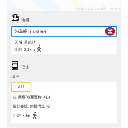
港鐵
港島綫 Island line
天后
港鐵站
距離
0.1km
巴士
城巴
A11
往
機場(地面運輸中心)
皇仁書院, 銅鑼灣道
站
距離
70m