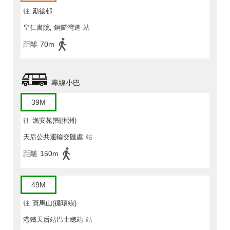
往
勵德邨
皇仁書院, 銅鑼灣道
站
距離
70m
專線小巴
39M
往
漁安苑(鴨脷洲)
天后公共運輸交匯處
站
距離
150m
49M
往
寶馬山(循環線)
港鐵天后站巴士總站
站