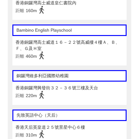
香港銅鑼灣高士威道皇仁書院內
距離
160m
Bambino English Playschool
香港銅鑼灣高士威道１６－２２號高威樓４樓Ａ、Ｂ、
Ｆ、Ｇ及Ｈ室
距離
460m
銅鑼灣維多利亞國際幼稚園
香港銅鑼灣興發街３２－３６號三樓及天台
距離
220m
先致英語中心（天后）
香港天后英皇道２５號景星中心６樓
距離
310m