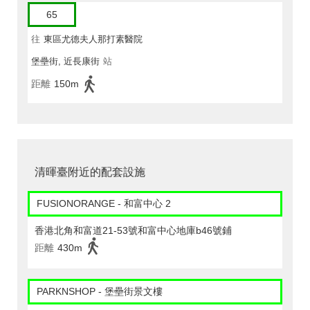
65
往
東區尤德夫人那打素醫院
堡壘街, 近長康街
站
距離
150m
清暉臺附近的配套設施
FUSIONORANGE - 和富中心 2
香港北角和富道21-53號和富中心地庫b46號鋪
距離
430m
PARKNSHOP - 堡壘街景文樓