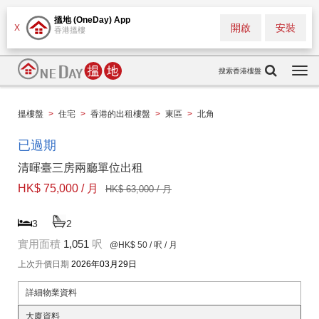
搵地 (OneDay) App
開啟
安裝
X
香港搵樓
搜索香港樓盤
Togg
navi
搵樓盤
>
住宅
>
香港的出租樓盤
>
東區
>
北角
已過期
清暉臺三房兩廳單位出租
HK$ 75,000 / 月
HK$ 63,000 / 月
3
2
實用面積
1,051
呎
@HK$ 50
/ 呎 / 月
上次升價日期
2026年03月29日
詳細物業資料
大廈資料