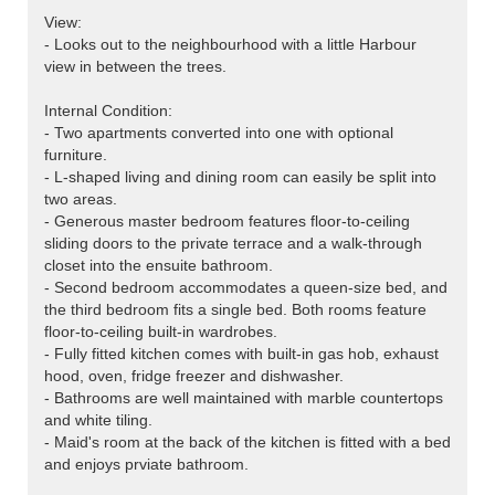
View:
- Looks out to the neighbourhood with a little Harbour
view in between the trees.
Internal Condition:
- Two apartments converted into one with optional
furniture.
- L-shaped living and dining room can easily be split into
two areas.
- Generous master bedroom features floor-to-ceiling
sliding doors to the private terrace and a walk-through
closet into the ensuite bathroom.
- Second bedroom accommodates a queen-size bed, and
the third bedroom fits a single bed. Both rooms feature
floor-to-ceiling built-in wardrobes.
- Fully fitted kitchen comes with built-in gas hob, exhaust
hood, oven, fridge freezer and dishwasher.
- Bathrooms are well maintained with marble countertops
and white tiling.
- Maid's room at the back of the kitchen is fitted with a bed
and enjoys prviate bathroom.