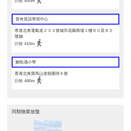
距離
500m
普奇英語學習中心
香港北角電氣道２３３號城市花園商場１樓８０及８２
號舖
距離
410m
鰂魚涌小學
香港北角寶馬山道校園徑６號
距離
480m
同類物業放盤