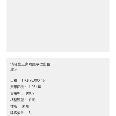
清暉臺三房兩廳單位出租
北角
出租
HK$ 75,000 / 月
實用面積
1,051 呎
實用率
100%
樓盤類型
住宅
樓層
未知
睡房數量
3