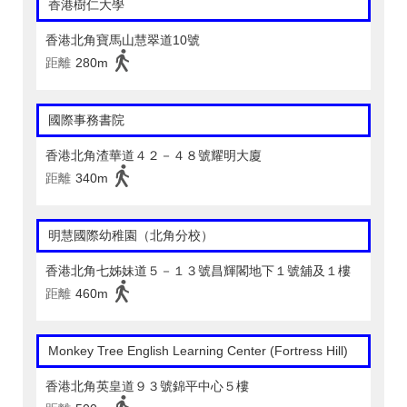
香港樹仁大學
香港北角寶馬山慧翠道10號
距離
280m
國際事務書院
香港北角渣華道４２－４８號耀明大廈
距離
340m
明慧國際幼稚園（北角分校）
香港北角七姊妹道５－１３號昌輝閣地下１號舖及１樓
距離
460m
Monkey Tree English Learning Center (Fortress Hill)
香港北角英皇道９３號錦平中心５樓