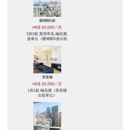
珊瑚閣A座
HK$ 50,000 / 月
3房2廁,實用率高,極高層,
連車位《珊瑚閣A座出租
單位》
景香樓
HK$ 26,000 / 月
1房1廁,極高層《景香樓
出租單位》