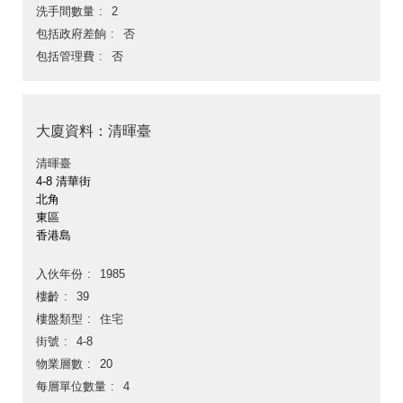
洗手間數量
2
包括政府差餉
否
包括管理費
否
大廈資料：清暉臺
清暉臺
4-8 清華街
北角
東區
香港島
入伙年份
1985
樓齡
39
樓盤類型
住宅
街號
4-8
物業層數
20
每層單位數量
4