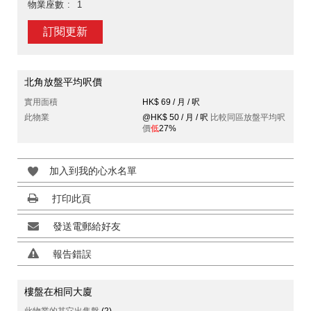
物業座數
1
訂閱更新
北角放盤平均呎價
實用面積
HK$ 69 / 月 / 呎
此物業
@HK$ 50 / 月 / 呎
比較同區放盤平均呎
價
低
27%
加入到我的心水名單
打印此頁
發送電郵給好友
報告錯誤
樓盤在相同大廈