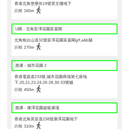
香港北角堡壘街19號景文樓地下
距離
160m
U購 - 北角富澤花園富嘉閣
北角炮台山道32號富澤花園富嘉閣g/f,a&b舖
距離
270m
惠康 - 城市花園 2
香港電器道233號,城市花園商塲第七座地
下,20,21,23,24,26-28,30-33號舖
距離
450m
惠康 - 康澤花園超級廣場
香港北角英皇道238號康澤花園地下
距離
310m