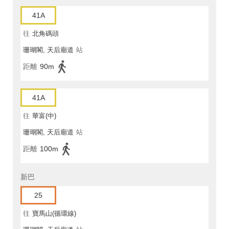
41A
往
北角碼頭
珊瑚閣, 天后廟道
站
距離
90m
41A
往
華富(中)
珊瑚閣, 天后廟道
站
距離
100m
新巴
25
往
寶馬山(循環線)